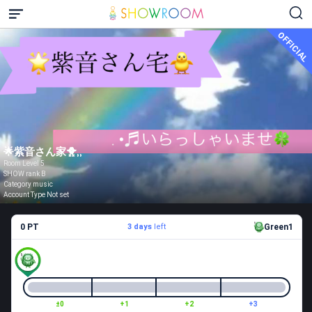
OFFICIAL
🌟‬紫音さん家🐥⸒⸒
Room Level 5
SHOW rank B
Category music
Account Type Not set
0 PT
3 days
left
Green1
±0
+1
+2
+3