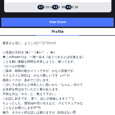
+1
120.0
+2
1.9K
+3
5.2K
View Room
Profile
紫音さん宅に、ようこそ(੭ˊᵕˋ)੭"ｲﾗｯｼｬｲ
♪♪音楽が大好き (❀♪'﹀'♪❀)♪＊¨‥♩❀♬
🐥このRoomでは、一期一会＆《会うべき人とは出逢える》
ことを願い素敵な時間を共有しようと、願ってます。
《ルームの特徴》
〇基本、昭和の歌がメインですが、かなり音痴です。
リクエストに対応は、かなり難しいです ┏○ﾍﾟｺｯ
雑談トークが、多めでございます。
〇少しでも皆さんと仲良したい思いから「ちゃん」付けで
お名前を呼ばせていただく事があります。
不快な方は「ＮＯ」と、教えて下さい。
〇お話し好きです。 度々、話しが脱線します:( ;´꒳`;):
ちょっとした、運気upや言い伝えなど、スピリチュアルな
ことなとお喋りします(*^^*)
極力、オカルト的な話しは避けますが…自信はない😈