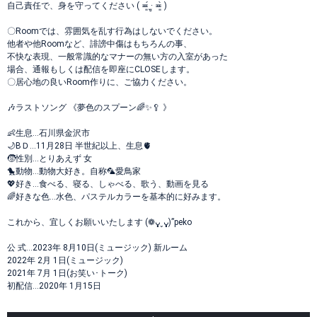
自己責任で、身を守ってください ( ≖͈́ ·̫̮ ≖͈̀ )
〇Roomでは、雰囲気を乱す行為はしないでください。
他者や他Roomなど、誹謗中傷はもちろんの事、
不快な表現、一般常識的なマナーの無い方の入室があった
場合、通報もしくは配信を即座にCLOSEします。
〇居心地の良いRoom作りに、ご協力ください。
🎶ラストソング 《夢色のスプーン🌈✨🥄 》
👶生息…石川県金沢市
🌙BＤ...11月28日 半世紀以上、生息🫀
🧒性別…とりあえず 女
🐤動物…動物大好き。自称‪🦜‬愛鳥家
💖好き…食べる、寝る、しゃべる、歌う、動画を見る
🌈好きな色…水色、パステルカラーを基本的に好みます。
これから、宜しくお願いいたします (❁ᴗ͈ˬᴗ͈)”peko
公 式…2023年 8月10日(ミュージック) 新ルーム
2022年 2月 1日(ミュージック)
2021年 7月 1日(お笑い･トーク)
初配信…2020年 1月15日