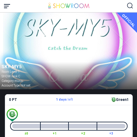
OFFICIAL
SKY-MY5
Room Level 1
SHOW rank C
Category music
Account Type Not set
0 PT
1 days
left
Green1
±0
+1
+2
+3