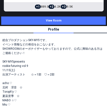
+1
889.0
+2
4.2K
+3
9.5K
View Room
Profile
総合プロダクションSKY-MY5です、
イベント情報などの発信をおこないます、
SHOWROOMのオーガナイザーもやっておりますので、公式に興味のある方は
ご連絡ください！
SKY-MY5presents
rookie futuring vol.9
11/15(土)
出演アーティスト ☆＝1部 ♡＝2部
acho ♡
北村 澪音 ☆
Toroph'y ♡
夏凪里季 ☆
MABO ☆♡
Miu ♡