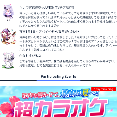
ちい♡宜保優空✨JUNON TVチア温存❣️
おっとっとさんは優しい声しているのでとても癒されます😊✨爆裂愛してる
の歌も何度も歌ってくれます❣️ おっとっとさんの爆裂愛してるは凄く好きで
す🌸おっとっとさんが歌うビートルズの曲は凄く癒されます❣️ 性格も優しい
のでとにかく癒されますよ😊✨
直吉8月3日～アバイベ🌟☀/🎤💙🌈/🌙🐈️🐟
お声を聴いた時からひと聴き惚れしました！絶対優しい方だって思った！ビ
ートルズとレキシさんといえばこの方っ！でも実は昔のアニメも詳しいかも
っ！？そして、普段は株Talkしたりして、毎回常連さんのいる凄いライバー
さんです！気軽にコメしてみてね♪
かなむすび🐤🍙
とてもやさしいお声の方。株の話も要点を話してくれるのでわかりやすい。
お歌も素敵。とても気楽に行ける、そんなルームです☺
Participating Events
1 day remaining