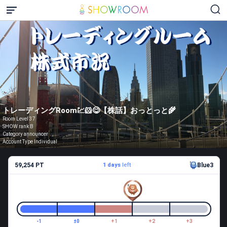
トレーディングRoom💹🐹😋【株話】おっとっと🌾
Room Level 37
SHOW rank B
Category announcer
Account Type Individual
59,254 PT
1 days
left
Blue3
-1
±0
+1
+2
+3