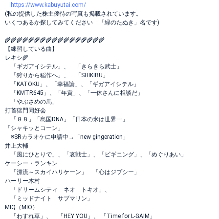
https://www.kabuyutai.com/
(私の提供した株主優待の写真も掲載されています。
いくつあるか探してみてください 「緑のたぬき」名です)
🌾🌾🌾🌾🌾🌾🌾🌾🌾🌾🌾🌾🌾🌾🌾🌾🌾
【練習している曲】
レキシ🌾
「ギガアイシテル」、 「きらきら武士」
「狩りから稲作へ」、 「SHIKIBU」
「KATOKU」、「幸福論」、「ギガアイシテル」
「KMTR645」、「年貢」、「一休さんに相談だ」
「やぶさめの馬」
打首獄門同好会
「８８」「島国DNA」「日本の米は世界一」
「シャキッとコーン」
※SRカラオケに申請中→「new gingeration」
井上大輔
「風にひとりで」、「哀戦士」、「ビギニング」、「めぐりあい」
ケーシー・ランキン
「漂流～スカイハリケーン」 「心はジプシー」
ハーリー木村
「ドリームシティ ネオ トキオ」、
「ミッドナイト サブマリン」
MIQ（MIO）
「わすれ草」、 「HEY YOU」、 「Time for L-GAIM」