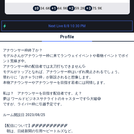
±0
34.6K
+1
44.9K
+2
59.2K
+3
75.9K
Next Live 8/8 10:30 PM
Profile
アナウンサー枠終了か？
モデルさんがアナウンサー枠に来てランウェイイベントや着物イベントでポイ
ント荒稼ぎ中。
アナウンサー枠の配信者では太刀打ちできません💦
モデルがトップとなれば、アナウンサー枠はいずれ廃止されるでしょう。
替わりに「おチャラけ枠」が新設されると想像します。
本物アナウンサーやアナウンサーを目指す若者には同情します。
私は？ アナウンサーを目指す配信者です。え？
夢は ワールドビジネスサテライトのキャスターです💦大嘘😅
ですが、ライバー枠に引越予定です。
ルーム開設日 2023/08/25
【配信について】🌾🌾🌾🌾🌾🌾🌾🌾🌾🌾
朝は、日経新聞の引用〜ビートルズなど。