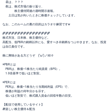
昼は、？？？
夜は、株式市場の振り返り、
株主優待関連の適時開示速報。
土日は気が向いたときに株価チェックしています。
なお、このルームの裏の目的はカラオケ練習ですw
🌾🌾🌾🌾🌾🌾🌾🌾🌾🌾🌾🌾🌾🌾🌾🌾
株式市況、日本株、株主優待など。
高配当、低PBRの銘柄以外にも、愛すべき💩銘柄をつぶやきます。なお、投資
は自己責任です。
株に興味がある方どうぞ ('ω')ノﾖﾛｼｸ
※PBRとは
PBRは、株価÷1株当たり純資産（BPS）。
1.0倍基準で低いほど割安。
※PERとは
PERは、株価÷1株当たり当期純利益（EPS）で、
株価が利益の何年分かを示す。
低いほど割安で、株式購入資金の回収年数の目安。
【配信で使用しているサイト】
🎁楽しい株主優待＆配当