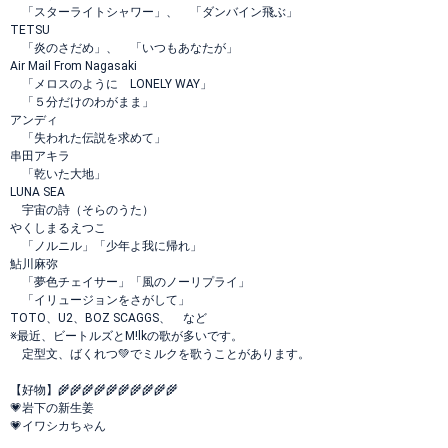
「スターライトシャワー」、 「ダンバイン飛ぶ」
TETSU
「炎のさだめ」、 「いつもあなたが」
Air Mail From Nagasaki
「メロスのように LONELY WAY」
「５分だけのわがまま」
アンディ
「失われた伝説を求めて」
串田アキラ
「乾いた大地」
LUNA SEA
宇宙の詩（そらのうた）
やくしまるえつこ
「ノルニル」「少年よ我に帰れ」
鮎川麻弥
「夢色チェイサー」「風のノーリプライ」
「イリュージョンをさがして」
TOTO、U2、BOZ SCAGGS、 など
※最近、ビートルズとM!lkの歌が多いです。
定型文、ばくれつ💚でミルクを歌うことがあります。
【好物】🌾🌾🌾🌾🌾🌾🌾🌾🌾🌾
💗岩下の新生姜
💗イワシカちゃん