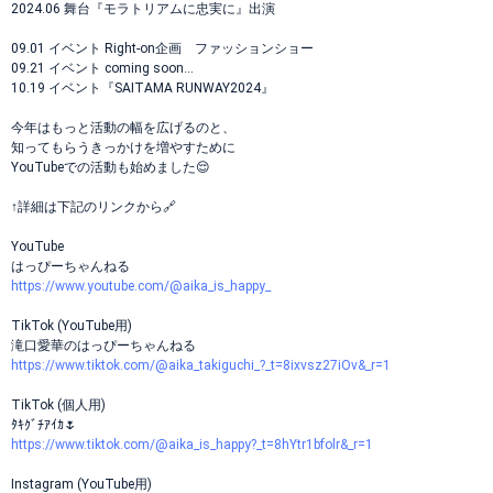
2024.06 舞台『モラトリアムに忠実に』出演
09.01 イベント Right-on企画 ファッションショー
09.21 イベント coming soon...
10.19 イベント『SAITAMA RUNWAY2024』
今年はもっと活動の幅を広げるのと、
知ってもらうきっかけを増やすために
YouTubeでの活動も始めました😌
↑詳細は下記のリンクから🔗
YouTube
はっぴーちゃんねる
https://www.youtube.com/@aika_is_happy_
TikTok (YouTube用)
滝口愛華のはっぴーちゃんねる
https://www.tiktok.com/@aika_takiguchi_?_t=8ixvsz27iOv&_r=1
TikTok (個人用)
ﾀｷｸﾞﾁｱｲｶ🌷
https://www.tiktok.com/@aika_is_happy?_t=8hYtr1bfolr&_r=1
Instagram (YouTube用)