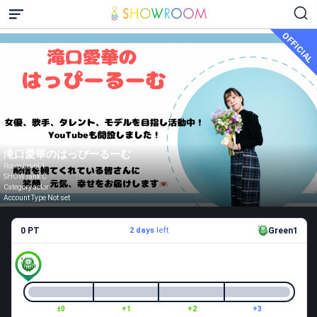
OFFICIAL
滝口愛華のはっぴーるーむ
Room Level 1
SHOW rank C
Category actor
Account Type Not set
0 PT
2 days
left
Green1
±0
+1
+2
+3