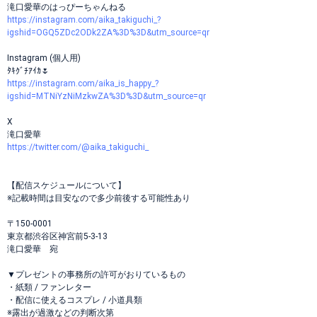
滝口愛華のはっぴーちゃんねる
https://instagram.com/aika_takiguchi_?
igshid=OGQ5ZDc2ODk2ZA%3D%3D&utm_source=qr
Instagram (個人用)
ﾀｷｸﾞﾁｱｲｶ🌷
https://instagram.com/aika_is_happy_?
igshid=MTNiYzNiMzkwZA%3D%3D&utm_source=qr
X
滝口愛華
https://twitter.com/@aika_takiguchi_
【配信スケジュールについて】
※記載時間は目安なので多少前後する可能性あり
〒150-0001
東京都渋谷区神宮前5-3-13
滝口愛華 宛
▼プレゼントの事務所の許可がおりているもの
・紙類 / ファンレター
・配信に使えるコスプレ / 小道具類
※露出が過激などの判断次第