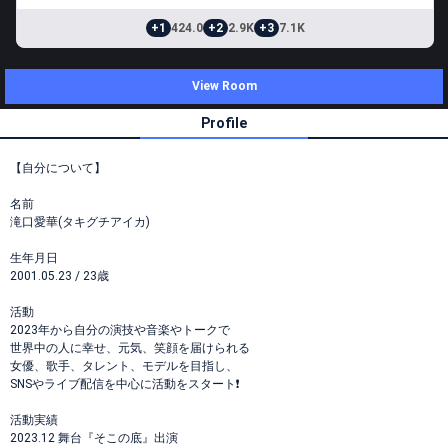
+1
424.0
+2
2.9K
+3
7.1K
View Room
Profile
【自分について】
名前
滝口愛華(タキグチアイカ)
生年月日
2001.05.23 / 23歳
活動
2023年から自分の演技や音楽やトークで
世界中の人に幸せ、元気、笑顔を届けられる
女優、歌手、タレント、モデルを目指し、
SNSやライブ配信を中心に活動をスタート❗️
活動実績
2023.12 舞台『そこの底』出演