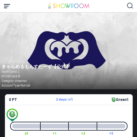
きゃらめるもんすたーず【公式】
Room Level 2
SHOW rank B
Category streamer
Account Type Not set
0 PT
2 days
left
Green1
±0
+1
+2
+3