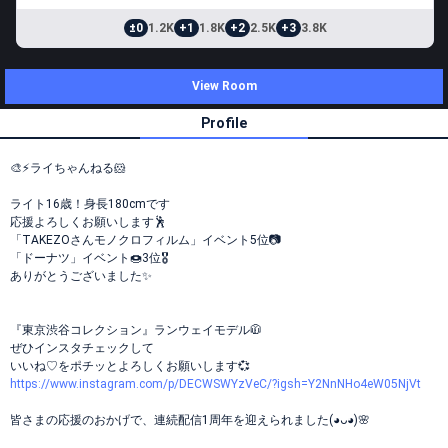
±0
1.2K
+1
1.8K
+2
2.5K
+3
3.8K
View Room
Profile
🎨⚡ライちゃんねる🐹
ライト16歳！身長180cmです
応援よろしくお願いします🕺
「TAKEZOさんモノクロフィルム」イベント5位📷
「ドーナツ」イベント🍩3位🎖️
ありがとうございました✨
『東京渋谷コレクション』ランウェイモデル🧥
ぜひインスタチェックして
いいね♡をポチッとよろしくお願いします💞
https://www.instagram.com/p/DECWSWYzVeC/?igsh=Y2NnNHo4eW05NjVt
皆さまの応援のおかげで、連続配信1周年を迎えられました(⁠◕⁠ᴗ⁠◕⁠⁠)🌸