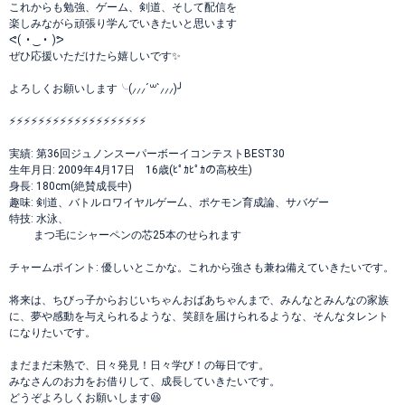
これからも勉強、ゲーム、剣道、そして配信を
楽しみながら頑張り学んでいきたいと思います
ᕙ⁠(⁠ ⁠ ⁠•⁠ ⁠‿⁠ ⁠•⁠ ⁠ ⁠)⁠ᕗ
ぜひ応援いただけたら嬉しいです✨
よろしくお願いします╰⁠(⁠⸝⁠⸝⁠⸝⁠´⁠꒳⁠`⁠⸝⁠⸝⁠⸝⁠)⁠╯
⚡⚡⚡⚡⚡⚡⚡⚡⚡⚡⚡⚡⚡⚡⚡⚡⚡⚡⚡
実績: 第36回ジュノンスーパーボーイコンテストBEST30
生年月日: 2009年4月17日 16歳(ﾋﾟｶﾋﾟｶの高校生)
身長: 180cm(絶賛成長中)
趣味: 剣道、バトルロワイヤルゲー厶、ポケモン育成論、サバゲー
特技: 水泳、
まつ毛にシャーペンの芯25本のせられます
チャームポイント: 優しいとこかな。これから強さも兼ね備えていきたいです。
将来は、ちびっ子からおじいちゃんおばあちゃんまで、みんなとみんなの家族
に、夢や感動を与えられるような、笑顔を届けられるような、そんなタレント
になりたいです。
まだまだ未熟で、日々発見！日々学び！の毎日です。
みなさんのお力をお借りして、成長していきたいです。
どうぞよろしくお願いします😆