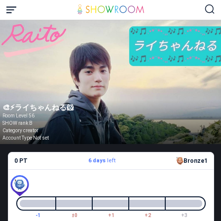
🎨⚡ライちゃんねる🐹
Room Level 56
SHOW rank B
Category creator
Account Type Not set
0 PT
6 days
left
Bronze1
-1
±0
+1
+2
+3