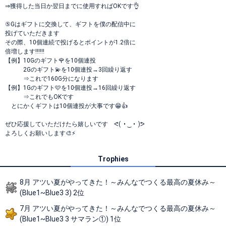
⇒獲得した当日か翌日までに使用すればOKです👌
⑤Gはギフトに交換して、ギフトを僕の配信中に
投げていただきます
その際、10個連続で投げるとポイントが1.2倍に
倍増します‼‼‼
【例】10Gのギフト🌹を10個連投
2Gのギフト💫を10個連投→3回繰り返す
⇒これで160G分になります
【例】1Gのギフト🩷を10個連投→16回繰り返す
⇒これでもOKです
とにかくギフトは10個連投が大事です😁👍
ぜひ応援していただけたら嬉しいです ᕙ⁠(⁠ ⁠ ⁠•⁠ ⁠‿⁠ ⁠•⁠ ⁠ ⁠)⁠ᕗ
よろしくお願いします🎨⚡
Trophies
8月 アツい夏がやってきた！～みんなでつくる最高の夏休み～
(Blue1~Blue3 3) 2位
7月 アツい夏がやってきた！～みんなでつくる最高の夏休み～
(Blue1~Blue3 3 サマラン①) 1位