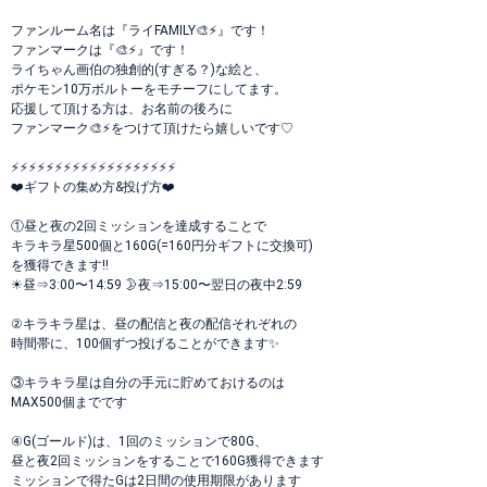
ファンルーム名は『ライFAMILY🎨⚡』です！
ファンマークは『🎨⚡』です！
ライちゃん画伯の独創的(すぎる？)な絵と、
ポケモン10万ボルトーをモチーフにしてます。
応援して頂ける方は、お名前の後ろに
ファンマーク🎨⚡をつけて頂けたら嬉しいです♡
⚡⚡⚡⚡⚡⚡⚡⚡⚡⚡⚡⚡⚡⚡⚡⚡⚡⚡⚡
❤️ギフトの集め方&投げ方❤️
①昼と夜の2回ミッションを達成することで
キラキラ星500個と160G(=160円分ギフトに交換可)
を獲得できます‼
☀昼⇒3:00〜14:59 🌛夜⇒15:00〜翌日の夜中2:59
②キラキラ星は、昼の配信と夜の配信それぞれの
時間帯に、100個ずつ投げることができます✨
③キラキラ星は自分の手元に貯めておけるのは
MAX500個までです
④G(ゴールド)は、1回のミッションで80G、
昼と夜2回ミッションをすることで160G獲得できます
ミッションで得たGは2日間の使用期限があります