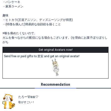
・パンケーキ
・家系ラーメン
趣味
・ヒトカラ(王道アニソン、ディズニーソングが得意)
・(特徴を掴んだ)簡易的な似顔絵を描くこと
※喉を痛めたくないので、
ガムを食べながらの配信になる場合もございます。(を理由にお菓子ぼりぼりし
がち
Get original Avatars now!
Send free or paid gifts to 里安 and get an original avatar!
Recommendation
たろー🐻‍❄🎀🤍
歌がすごい！