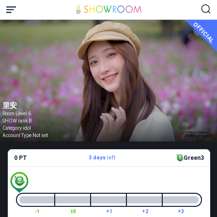
OFFICIAL
里安
Room Level 6
SHOW rank B
Category idol
Account Type Not set
0 PT
3 days
left
Green3
-1
±0
+1
+2
+3