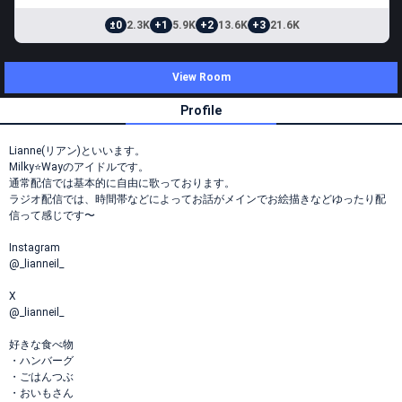
±0
2.3K
+1
5.9K
+2
13.6K
+3
21.6K
View Room
Profile
Lianne(リアン)といいます。
Milky⭐️Wayのアイドルです。
通常配信では基本的に自由に歌っております。
ラジオ配信では、時間帯などによってお話がメインでお絵描きなどゆったり配
信って感じです〜
Instagram
@_lianneil_
X
@_lianneil_
好きな食べ物
・ハンバーグ
・ごはんつぶ
・おいもさん