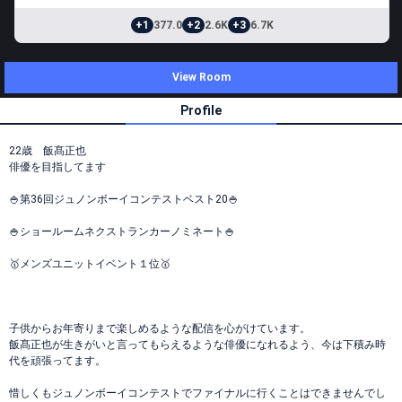
+1
377.0
+2
2.6K
+3
6.7K
View Room
Profile
22歳 飯髙正也
俳優を目指してます
🍚第36回ジュノンボーイコンテストベスト20🍚
🍚ショールームネクストランカーノミネート🍚
🥇メンズユニットイベント１位🥇
子供からお年寄りまで楽しめるような配信を心がけています。
飯髙正也が生きがいと言ってもらえるような俳優になれるよう、今は下積み時
代を頑張ってます。
惜しくもジュノンボーイコンテストでファイナルに行くことはできませんでし