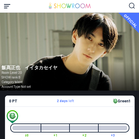
OFFICIAL
飯髙正也 イイタカセイヤ
Room Level 20
SHOW rank B
Category talent
Account Type Not set
0 PT
2 days
left
Green1
±0
+1
+2
+3