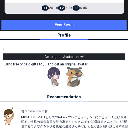
+1
241.0
+2
2.3K
+3
6.0K
View Room
Profile
。
Get original Avatars now!
Send free or paid gifts to 。 and get an original avatar!
Recommendation
🌼☞𝚖𝚎𝚖𝚋𝚘𝚠☜🌼
MOFUTTO MATEとして2024.4.7.プレデビュー、5.5.にデビュー！とびきり
明るい性格の将来有望な努力家アイドルさんです👍🏻愛猫紅さんと共にSR配
信するワクワクを下さる素敵な優雅さんをぜひとも応援お願い致します🙏🏻