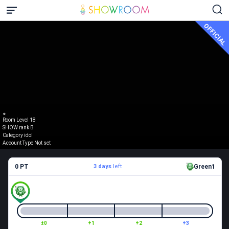
OFFICIAL
。
Room Level 18
SHOW rank B
Category idol
Account Type Not set
0 PT
3 days
left
Green1
±0
+1
+2
+3