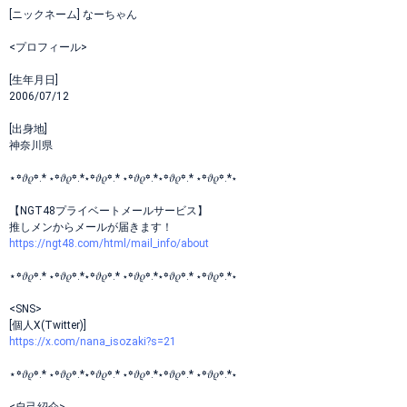
[ニックネーム] なーちゃん
<プロフィール>
[生年月日]
2006/07/12
[出身地]
神奈川県
⋆꙳𝜗𝜚꙳.*‬ ⋆꙳𝜗𝜚꙳.*‬⋆꙳𝜗𝜚꙳.*‬ ⋆꙳𝜗𝜚꙳.*‬⋆꙳𝜗𝜚꙳.*‬ ⋆꙳𝜗𝜚꙳.*‬⋆
【NGT48プライベートメールサービス】
推しメンからメールが届きます！
https://ngt48.com/html/mail_info/about
⋆꙳𝜗𝜚꙳.*‬ ⋆꙳𝜗𝜚꙳.*‬⋆꙳𝜗𝜚꙳.*‬ ⋆꙳𝜗𝜚꙳.*‬⋆꙳𝜗𝜚꙳.*‬ ⋆꙳𝜗𝜚꙳.*‬⋆‬
<SNS>
[個人X(Twitter)]
https://x.com/nana_isozaki?s=21
⋆꙳𝜗𝜚꙳.*‬ ⋆꙳𝜗𝜚꙳.*‬⋆꙳𝜗𝜚꙳.*‬ ⋆꙳𝜗𝜚꙳.*‬⋆꙳𝜗𝜚꙳.*‬ ⋆꙳𝜗𝜚꙳.*‬⋆‬