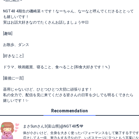
<自己紹介>
NGT48 4期生の磯崎菜々です！なーちゃん、なーなと呼んでくださるととって
も嬉しいです！
実はお話大好きなのでたくさんお話しましょう🫶🏻
[趣味]
お散歩、ダンス
[好きなこと]
ドラマ、映画鑑賞、寝ること、食べること(和食大好きです！🍡)
[最後に一言]
器用じゃないけど、ひとつひとつ大切に頑張ります！
私の全力で、配信を見に来てくださる皆さんの日常を少しでも明るくできたら
嬉しいです！✨️
Recommendation
まさSunさん3(富山県)@NGT48🌎💙
体が小さいけど、全身を大きく使ったパフォーマンスをして魅了する子です
👏そして人一倍、努力もする子なので、いざステージに立つともう言葉にな