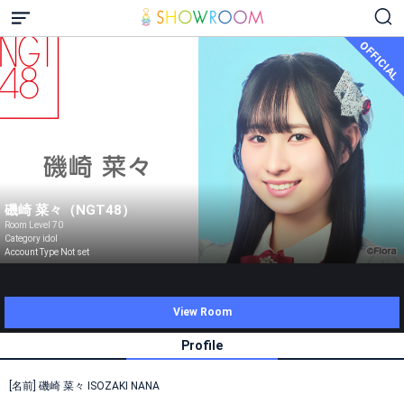
OFFICIAL
磯崎 菜々（NGT48）
Room Level 70
Category idol
Account Type Not set
View Room
Profile
[名前] 磯崎 菜々 ISOZAKI NANA