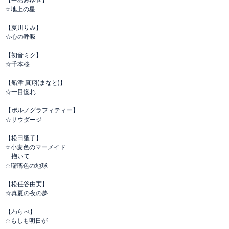
【中島みゆき】
☆地上の星
【夏川りみ】
☆心の呼吸
【初音ミク】
☆千本桜
【船津 真翔(まなと)】
☆一目惚れ
【ポルノグラフィティー】
☆サウダージ
【松田聖子】
☆小麦色のマーメイド
抱いて
☆瑠璃色の地球
【松任谷由実】
☆真夏の夜の夢
【わらべ】
☆もしも明日が