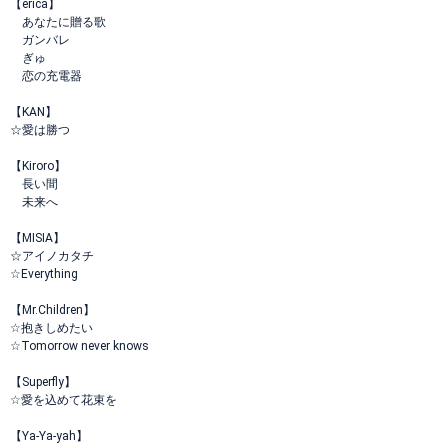
【erica】
あなたに贈る歌
ガンバレ
ぎゅ
恋の充電器
【KAN】
☆愛は勝つ
【Kiroro】
長い間
未来へ
【MISIA】
☆アイノカタチ
☆Everything
【Mr.Children】
☆抱きしめたい
☆Tomorrow never knows
【Superfly】
☆愛を込めて花束を
【Ya-Ya-yah】