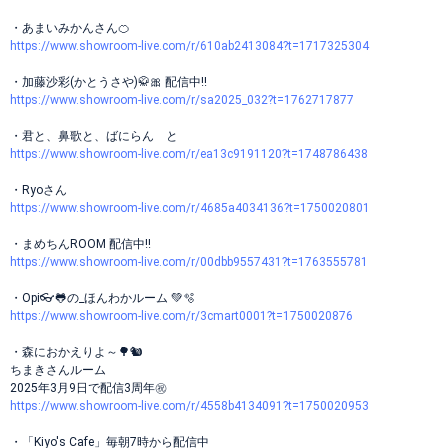
・あまいみかんさん🍊
https://www.showroom-live.com/r/610ab2413084?t=1717325304
・加藤沙彩(かとうさや)🥋🎀 配信中!!
https://www.showroom-live.com/r/sa2025_032?t=1762717877
・君と、鼻歌と、ばにらん と
https://www.showroom-live.com/r/ea13c9191120?t=1748786438
・Ryoさん
https://www.showroom-live.com/r/4685a4034136?t=1750020801
・まめちんROOM 配信中!!
https://www.showroom-live.com/r/00dbb9557431?t=1763555781
・Opi👓🐸の_ほんわかルーム 💚🫧
https://www.showroom-live.com/r/3cmart0001?t=1750020876
・森におかえりよ～🌳🐿
ちまきさんルーム
2025年3月9日で配信3周年㊗️
https://www.showroom-live.com/r/4558b4134091?t=1750020953
・「Kiyo's Cafe」毎朝7時から配信中