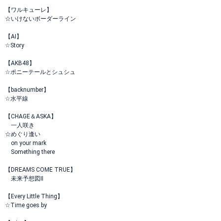
【ワルキューレ】
☆いけないボーダーライン
【AI】
☆Story
【AKB48】
☆ポニーテールとシュシュ
【backnumber】
☆水平線
【CHAGE＆ASKA】
一人咲き
☆めぐり逢い
on your mark
Something there
【DREAMS COME TRUE】
未来予想図II
【Every Little Thing】
☆Time goes by