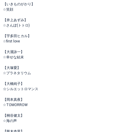
【いきものがかり】
☆笑顔
【井上あずみ】
☆さんぽ(トトロ)
【宇多田ヒカル】
☆first love
【大瀧詠一】
☆幸せな結末
【大塚愛】
☆プラネタリウム
【大橋純子】
☆シルエットロマンス
【岡本真夜】
☆TOMORROW
【桐谷健太】
☆海の声
【熊木杏里】