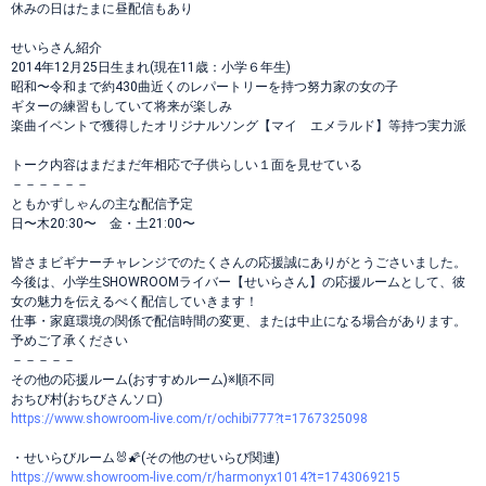
休みの日はたまに昼配信もあり
せいらさん紹介
2014年12月25日生まれ(現在11歳：小学６年生)
昭和〜令和まで約430曲近くのレパートリーを持つ努力家の女の子
ギターの練習もしていて将来が楽しみ
楽曲イベントで獲得したオリジナルソング【マイ エメラルド】等持つ実力派
トーク内容はまだまだ年相応で子供らしい１面を見せている
－－－－－－
ともかずしゃんの主な配信予定
日〜木20:30〜 金・土21:00〜
皆さまビギナーチャレンジでのたくさんの応援誠にありがとうごさいました。
今後は、小学生SHOWROOMライバー【せいらさん】の応援ルームとして、彼
女の魅力を伝えるべく配信していきます！
仕事・家庭環境の関係で配信時間の変更、または中止になる場合があります。
予めご了承ください
－－－－－
その他の応援ルーム(おすすめルーム)※順不同
おちび村(おちびさんソロ)
https://www.showroom-live.com/r/ochibi777?t=1767325098
・せいらびルーム🐰🌠(その他のせいらび関連)
https://www.showroom-live.com/r/harmonyx1014?t=1743069215