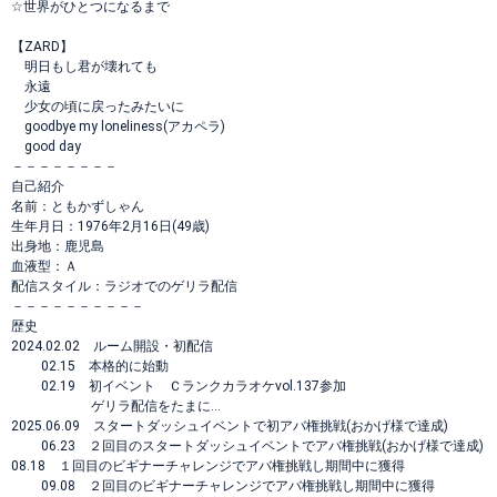
☆世界がひとつになるまで
【ZARD】
明日もし君が壊れても
永遠
少女の頃に戻ったみたいに
goodbye my loneliness(アカペラ)
good day
－－－－－－－－
自己紹介
名前：ともかずしゃん
生年月日：1976年2月16日(49歳)
出身地：鹿児島
血液型：Ａ
配信スタイル：ラジオでのゲリラ配信
－－－－－－－－－－
歴史
2024.02.02 ルーム開設・初配信
02.15 本格的に始動
02.19 初イベント Ｃランクカラオケvol.137参加
ゲリラ配信をたまに…
2025.06.09 スタートダッシュイベントで初アバ権挑戦(おかげ様で達成)
06.23 ２回目のスタートダッシュイベントでアバ権挑戦(おかげ様で達成)
08.18 １回目のビギナーチャレンジでアバ権挑戦し期間中に獲得
09.08 ２回目のビギナーチャレンジでアバ権挑戦し期間中に獲得