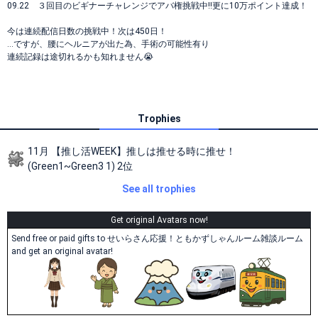
09.22 ３回目のビギナーチャレンジでアバ権挑戦中‼️更に10万ポイント達成！
今は連続配信日数の挑戦中！次は450日！
…ですが、腰にヘルニアが出た為、手術の可能性有り
連続記録は途切れるかも知れません😭
Trophies
11月 【推し活WEEK】推しは推せる時に推せ！
(Green1~Green3 1) 2位
See all trophies
Get original Avatars now!
Send free or paid gifts to せいらさん応援！ともかずしゃんルーム雑談ルーム
and get an original avatar!