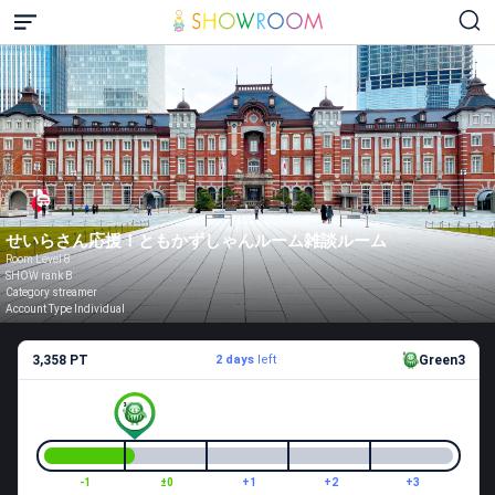
せいらさん応援！ともかずしゃんルーム雑談ルーム
Room Level 8
SHOW rank B
Category streamer
Account Type Individual
3,358 PT
2 days
left
Green3
-1
±0
+1
+2
+3