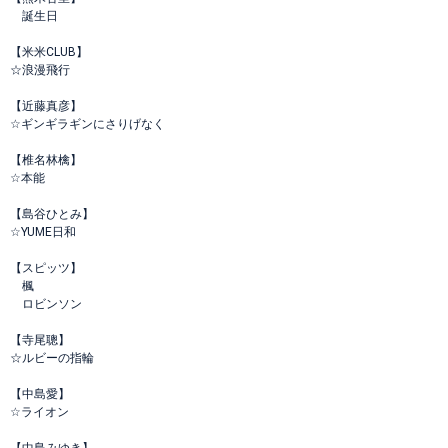
誕生日
【米米CLUB】
☆浪漫飛行
【近藤真彦】
☆ギンギラギンにさりげなく
【椎名林檎】
☆本能
【島谷ひとみ】
☆YUME日和
【スピッツ】
楓
ロビンソン
【寺尾聰】
☆ルビーの指輪
【中島愛】
☆ライオン