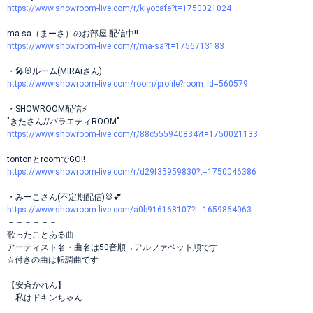
https://www.showroom-live.com/r/kiyocafe?t=1750021024
ma-sa（まーさ）のお部屋 配信中!!
https://www.showroom-live.com/r/ma-sa?t=1756713183
・🎤🐰ルーム(MIRAiさん)
https://www.showroom-live.com/room/profile?room_id=560579
・SHOWROOM配信⚡
"きたさん//バラエティROOM"
https://www.showroom-live.com/r/88c555940834?t=1750021133
tontonとroomでGO!!
https://www.showroom-live.com/r/d29f35959830?t=1750046386
・みーこさん(不定期配信)🐰💕
https://www.showroom-live.com/a0b916168107?t=1659864063
－－－－－－
歌ったことある曲
アーティスト名・曲名は50音順→アルファベット順です
☆付きの曲は転調曲です
【安斉かれん】
私はドキンちゃん