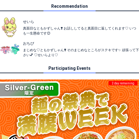
Recommendation
せいら
真面目なともかずしゃん❣️ お話ししてると真面目に返してくれます♡ いつ
も一生懸命です😊
おちび
まじめな♡ともかずしゃん❣️ そのまじめなところがステキです✨ 頑張って下
さい💕 ♡せいらより♡
Participating Events
2 day remaining