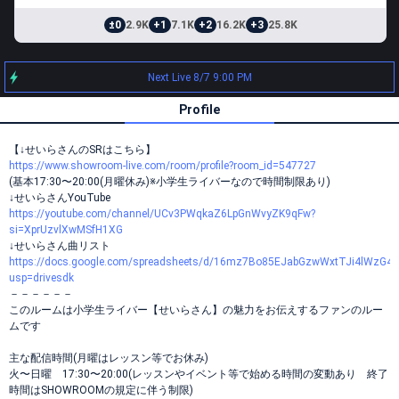
±0
2.9K
+1
7.1K
+2
16.2K
+3
25.8K
Next Live 8/7 9:00 PM
Profile
【↓せいらさんのSRはこちら】
https://www.showroom-live.com/room/profile?room_id=547727
(基本17:30〜20:00(月曜休み)※小学生ライバーなので時間制限あり)
↓せいらさんYouTube
https://youtube.com/channel/UCv3PWqkaZ6LpGnWvyZK9qFw?
si=XprUzvlXwMSfH1XG
↓せいらさん曲リスト
https://docs.google.com/spreadsheets/d/16mz7Bo85EJabGzwWxtTJi4lWzG4g
usp=drivesdk
－－－－－－
このルームは小学生ライバー【せいらさん】の魅力をお伝えするファンのルー
ムです
主な配信時間(月曜はレッスン等でお休み)
火〜日曜 17:30〜20:00(レッスンやイベント等で始める時間の変動あり 終了
時間はSHOWROOMの規定に伴う制限)