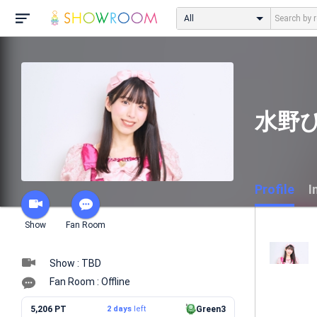
All
水野ひ
Profile
I
Show
Fan Room
Show : TBD
Fan Room : Offline
5,206 PT
2 days
left
Green3