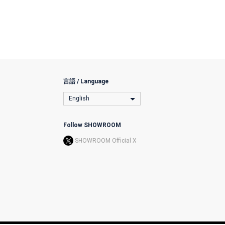
言語 / Language
English
Follow SHOWROOM
SHOWROOM Official X