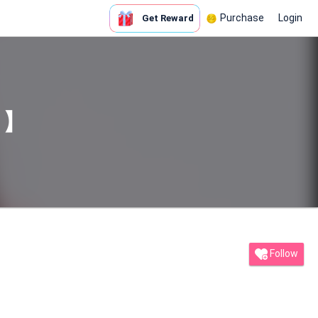
Purchase
Login
Get Reward
）】
Follow