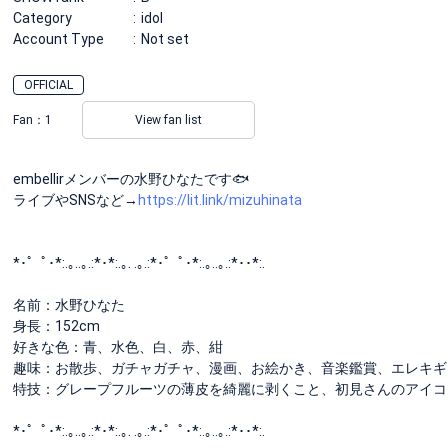
Category
idol
Account Type
Not set
OFFICIAL
Fan：
1
View fan list
embellirメンバーの水野ひなたです🐟
ライブやSNSなど→
https://lit.link/mizuhinata
*･゜ﾟ･*:.｡..｡.:*･*:.｡. .｡.:*･゜ﾟ･*:.｡..｡.:*･･*:.
名前：水野ひなた
身長：152cm
好きな色：青、水色、白、赤、紺
趣味：お散歩、ガチャガチャ、漫画、お絵かき、音楽鑑賞、エレキギ
特技：グレープフルーツの薄皮を綺麗に剥くこと、初見さんのアイコ
*･゜ﾟ･*:.｡..｡.:*･*:.｡. .｡.:*･゜ﾟ･*:.｡..｡.:*･･*:.