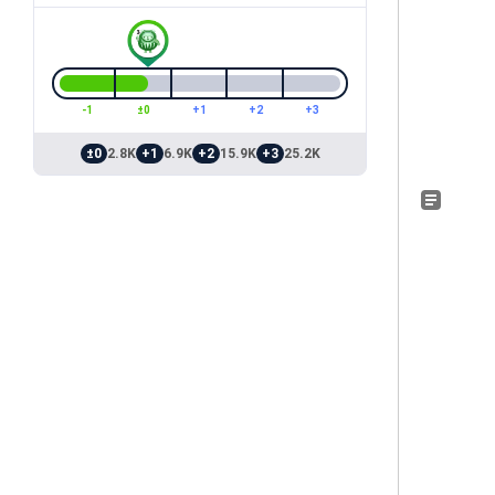
-1
±0
+1
+2
+3
±0
2.8K
+1
6.9K
+2
15.9K
+3
25.2K