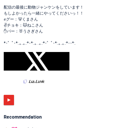
配信の最後に動物ジャンケンをしています！
もしよかったら一緒にやってくださいっ！！
✊グー：🐻くまさん
✌️チョキ：🐱ねこさん
✋パー：🐰うさぎさん
*･゜ﾟ･*:.｡..｡.:*･*:.｡. .｡.:*･゜ﾟ･*:.｡..｡.:*･･*:.
Recommendation