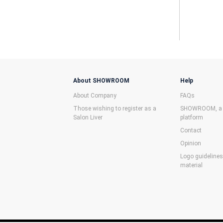
About SHOWROOM
Help
About Company
FAQs
Those wishing to register as a
SHOWROOM, a f
Salon Liver
platform
Contact
Opinion
Logo guideline
material