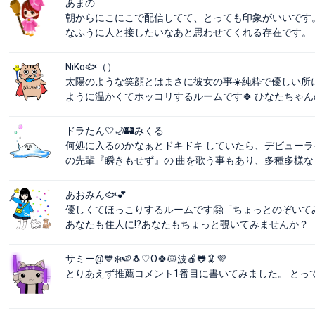
あまの
朝からにこにこで配信してて、とっても印象がいいです
なふうに人と接したいなあと思わせてくれる存在です。
NiKo🐟（）
太陽のような笑顔とはまさに彼女の事☀️純粋で優しい所
ように温かくてホッコリするルームです🍀 ひなたちゃ
ドラたん🤍🌙🏰みくる
何処に入るのかなぁとドキドキ していたら、デビューライ
の先輩『瞬きもせず』の 曲を歌う事もあり、多種多様な 
あおみん🐟💕
優しくてほっこりするルームです🤗「ちょっとのぞい
あなたも住人に⁉️あなたもちょっと覗いてみませんか？
サミー@💙❄️🍉🐧♡O🍀🐱波🍎🐸🦑💜‪
とりあえず推薦コメント1番目に書いてみました。 とっ