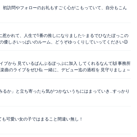
。初訪問やフォローのお礼もすごく心がこもっていて、自分もこん
に惹かれて、人生で1番の推しになりました✨まるでひなたぼっこの
んの優しさいっぱいのルーム、どうぞゆっくりしていってください😉
ブから 見ているぱんぷるぽっぷに加入 してくれるなんて🙌 事務所
楽曲のライブをぜひ🙋 一緒に、デビュー迄の過程を 見守りましょ～
てみるか」と立ち寄ったら気がつかないうちにはまっていき…すっかり
ても可愛い女の子ではまること間違い無し！