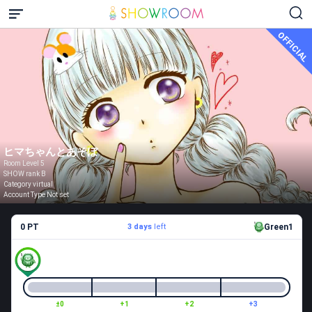
OFFICIAL
ヒマちゃんとあそぼ
Room Level 5
SHOW rank B
Category virtual
Account Type Not set
0 PT
3 days
left
Green1
±0
+1
+2
+3