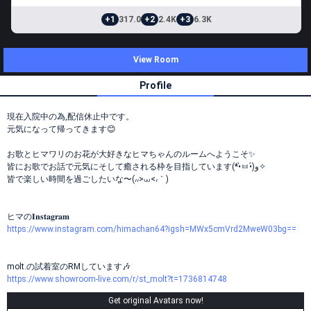
+1
317.0
+2
2.4K
+3
6.3K
View Room
Profile
現在入院中の為,配信休止中です。
元気になって帰ってきます😊
お歌とヒマワリのお花が大好きなヒマちゃんのルームへようこそ✨
皆にお歌でお話で元気にそして癒される枠を目指しています(*•̀ㅂ•́)و✧
皆で楽しい時間を過ごしたいな〜(៸៸>⩊<៸｀)
ヒマの𝐈𝐧𝐬𝐭𝐚𝐠𝐫𝐚𝐦
https://www.instagram.com/himachan64?igsh=MWx5cmVrd2MweW03bg==
molt.の試着室のRMしています🎶
https://www.showroom-live.com/r/st_molt?t=1736814748
Get original Avatars now!