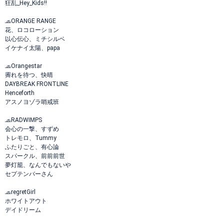
狂乱_Hey_Kids!!
🧢ORANGE RANGE
花、ロコローション
以心伝心、ミチシルベ
イケナイ太陽、papa
🧢Orangestar
霽れを待つ、快晴
DAYBREAK FRONTLINE
Henceforth
アスノヨゾラ哨戒班
🧢RADWIMPS
会心の一撃、すずめ
トレモロ、Tummy
ふたりごと、有心論
スパークル、前前前世
夢灯籠、なんでもないや
セプテンバーさん
🧢regretGirl
ホワイトアウト
デイドリーム