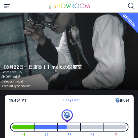
OFFICIAL
【8月22日一日店長！】molt.の試着室
Room Level 96
SHOW rank B
Category model
Account Type Not set
18,464 PT
3 days
left
Blue1
-1
±0
+1
+2
+3