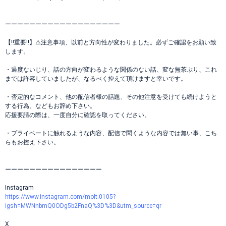
ーーーーーーーーーーーーーーーーーーー
【‼️重要‼️】⚠️注意事項、以前と方向性が変わりました。必ずご確認をお願い致
します。
・過度ないじり、話の方向が変わるような関係のない話、変な無茶ぶり、これ
までは許容していましたが、なるべく控えて頂けますと幸いです。
・否定的なコメント、他の配信者様の話題、その他注意を受けても続けようと
する行為、などもお辞め下さい。
応援要請の際は、一度自分に確認を取ってください。
・プライベートに触れるような内容、配信で聞くような内容では無い事、こち
らもお控え下さい。
ーーーーーーーーーーーーーーーー
Instagram
https://www.instagram.com/molt.0105?
igsh=MWNnbmQ0ODg5b2FnaQ%3D%3D&utm_source=qr
X