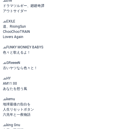
🧢Eve
ドラマツルギー、廻廻奇譚
アウトサイダー
🧢EXILE
道、RisingSun
ChooChooTRAIN
Lovers Again
🧢FUNKY MONKEY BABYS
色々と歌えるよ！
🧢GReeeeN
古いヤツなら色々と！
🧢HY
AM11:00
あなたを想う風
🧢kemu
地球最後の告白を
人生リセットボタン
六兆年と一夜物語
🧢king Gnu