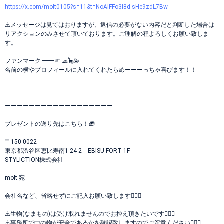
https://x.com/molt0105?s=11&t=NoAIFFo3l8d-sHe9zdL7Bw
⚠️メッセージは見てはおりますが、返信の必要がない内容だと判断した場合は
リアクションのみさせて頂いております。ご理解の程よろしくお願い致しま
す。
ファンマーク ━━☞ 🧢🦕💫
名前の横やプロフィールに入れてくれたらめーーーっちゃ喜びます！！
ーーーーーーーーーーーーーーーーーー
プレゼントの送り先はこちら！🎁
〒150-0022
東京都渋谷区恵比寿南1-24-2 EBISU FORT 1F
STYLICTION株式会社
molt.宛
会社名など、省略せずにご記入お願い致します🙇🏻‍♂️
⚠️生物(なまもの)は受け取れませんのでお控え頂きたいです🙇🏻‍♂️
⚠️事務所で中の物が安全であるかを確認致しますのでご留意ください🙇🏻‍♂️