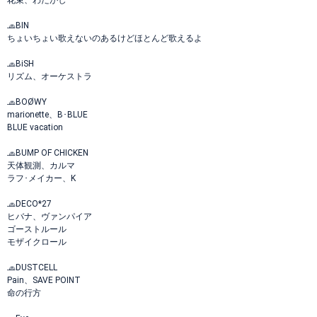
花束、わたがし
🧢BIN
ちょいちょい歌えないのあるけどほとんど歌えるよ
🧢BiSH
リズム、オーケストラ
🧢BOØWY
marionette、B･BLUE
BLUE vacation
🧢BUMP OF CHICKEN
天体観測、カルマ
ラフ･メイカー、K
🧢DECO*27
ヒバナ、ヴァンパイア
ゴーストルール
モザイクロール
🧢DUSTCELL
Pain、SAVE POINT
命の行方