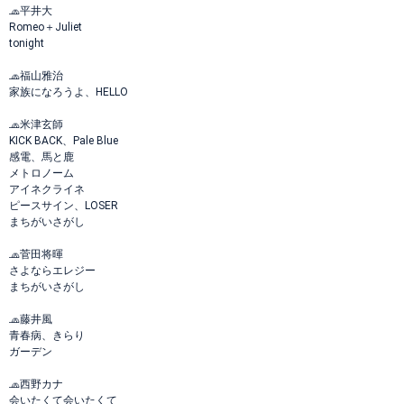
🧢平井大
Romeo＋Juliet
tonight
🧢福山雅治
家族になろうよ、HELLO
🧢米津玄師
KICK BACK、Pale Blue
感電、馬と鹿
メトロノーム
アイネクライネ
ピースサイン、LOSER
まちがいさがし
🧢菅田将暉
さよならエレジー
まちがいさがし
🧢藤井風
青春病、きらり
ガーデン
🧢西野カナ
会いたくて会いたくて