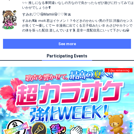
✨✨️ 推しになる事間違いなしの方なので良かったらぜひ遊びに行ってみては
いかがでしょうか❣️
すみれ♡♡🤤Mamii🤤♡♡🌺🍌
すみれ❣️🎤 molt.君はイケメン！？今どきのかわいい男の子🧖 洋服のセンス
が良くて〜優しくて〜 🫅漫画に出てくる王子様みたい🫅 わさびやカラシで
の体を張った配信 楽しんでいます🕺 是非一度配信見にいって下さいね😀
See more
Participating Events
2 day remaining