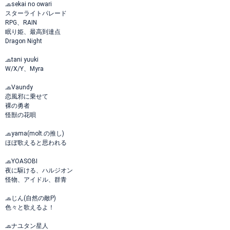
🧢sekai no owari
スターライトパレード
RPG、RAIN
眠り姫、最高到達点
Dragon Night
🧢tani yuuki
W/X/Y、Myra
🧢Vaundy
恋風邪に乗せて
裸の勇者
怪獣の花唄
🧢yama(molt.の推し)
ほぼ歌えると思われる
🧢YOASOBI
夜に駆ける、ハルジオン
怪物、アイドル、群青
🧢じん(自然の敵P)
色々と歌えるよ！
🧢ナユタン星人