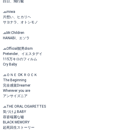
白日、飛行艇
🧢miwa
片想い、ヒカリヘ
サヨナラ、オトシモノ
🧢Mr.Children
HANABI、エソラ
🧢Official髭男dism
Pretender、イエスタデイ
115万キロのフィルム
Cry Baby
🧢ＯＮＥ OK ＲＯＣＫ
The Beginning
完全感覚Dreamer
Wherever you are
アンサイズニア
🧢THE ORAL CIGARETTES
気づけよBABY
容姿端麗な嘘
BLACK MEMORY
起死回生ストーリー