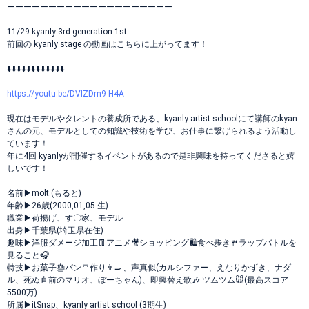
ーーーーーーーーーーーーーーーーーーーー
11/29 kyanly 3rd generation 1st
前回の kyanly stage の動画はこちらに上がってます！
⬇️⬇️⬇️⬇️⬇️⬇️⬇️⬇️⬇️⬇️⬇️⬇️
https://youtu.be/DVIZDm9-H4A
現在はモデルやタレントの養成所である、kyanly artist schoolにて講師のkyan
さんの元、モデルとしての知識や技術を学び、お仕事に繋げられるよう活動し
ています！
年に4回 kyanlyが開催するイベントがあるので是非興味を持ってくださると嬉
しいです！
名前▶︎molt.(もると)
年齢▶︎26歳(2000,01,05 生)
職業▶︎荷揚げ、す〇家、モデル
出身▶︎千葉県(埼玉県在住)
趣味▶︎洋服ダメージ加工👖アニメ🎥ショッピング🛍食べ歩き🍴ラップバトルを
見ること🎧
特技▶︎お菓子🎂パン🍞作り👨‍🍳、声真似(カルシファー、えなりかずき、ナダ
ル、死ぬ直前のマリオ、ぼーちゃん)、即興替え歌🎶 ツムツム🐭(最高スコア
5500万)
所属▶︎itSnap、kyanly artist school (3期生)