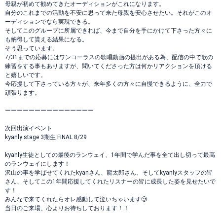
母親が初めて勧めてきたオーディションがこれになります。
自分のこれまでの活動を不安に思って来た母親を安心させたい。それがこのオ
ーディションでなら実現できる。
そしてこのグループに所属できれば、今まで自分を手にかけて下さった方々に
も納得して貰える結果になる。
そう思っています。
7/31までの応募にはワンコーラスの歌唱動画の提出がある為、配信の中で歌の
練習をする事もありますが、聞いてくださった方は何かリアクションを頂ける
と嬉しいです。
今応援して下さっている方々が、来年多くの方々に自慢できるように、全力で
頑張ります。
ーーーーーーーーーーーーーーー
次回出演イベント
kyanly stage 3期生 FINAL 8/29
kyanly生徒としての最後のランウェイ、1年間で学んだ事を全て出し切って最高
のランウェイにします！
沢山の事を学ばせてくれたkyanさん、龍太郎さん、そしてkyanlyスタッフの皆
さん、そしてこの1年間応援してくれたリスナーの皆に成長した姿を見せたいで
す！
みんなで来てくれたらオレ感動して泣いちゃいます🥲
当日のご来場、心よりお待ちしております！！