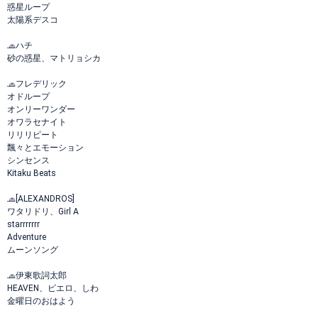
惑星ループ
太陽系デスコ
🧢ハチ
砂の惑星、マトリョシカ
🧢フレデリック
オドループ
オンリーワンダー
オワラセナイト
リリリピート
飄々とエモーション
シンセンス
Kitaku Beats
🧢[ALEXANDROS]
ワタリドリ、Girl A
starrrrrrr
Adventure
ムーンソング
🧢伊東歌詞太郎
HEAVEN、ピエロ、しわ
金曜日のおはよう