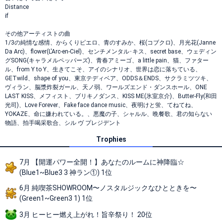
Distance
if
その他アーティストの曲
1/3の純情な感情、からくりピエロ、青のすみか、桜(コブクロ)、月光花(Janne
Da Arc)、flower(L'Arc-en-Ciel)、センチメンタル･キス、secret base、ウェディン
グSONG(キャラメルペッパーズ)、青春アミーゴ、a little pain、猫、ファター
ル、from Y to Y、生きてこそ、アイのシナリオ、世界は恋に落ちている、
GETwild、shape of you、東京テディベア、ODDS＆ENDS、サクラミツツキ、
ヴィラン、脳漿炸裂ガール、天ノ弱、ワールズエンド・ダンスホール、ONE
LAST KISS、メフィスト、ブリキノダンス、KISS ME(氷室京介)、Butter-Fly(和田
光司)、Love Forever、Fake face dance music、夜明けと蛍、てねてね、
YOKAZE、命に嫌われている。、悪魔の子、シャルル、晩餐歌、君の知らない
物語、拍手喝采歌合、シル ヴ プレジデント
Trophies
7月 【開運パワー全開！】あなたのルームに神降臨☆
(Blue1~Blue3 3 神ラン①) 1位
6月 純喫茶SHOWROOM〜ノスタルジックなひとときを〜
(Green1~Green3 1) 1位
3月 ヒーヒー燃え上がれ！旨辛祭り！ 20位