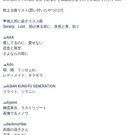
歌える曲リスト(思い付いたやつだけ)
🌟個人的に超オススメ曲
Soranji、Lost、朝が来る前に、灰色と青、紡ぐ
🧢AAA
愛してるのに、愛せない
恋音と雨空
さよならの前に
🧢Ado
唱、踊、うっせぇわ
レディメイド、ギラギラ
🧢ASIAN KUNG-FU GENERATION
リライト、ソラニン
🧢Ayase
幽霊東京、ラストリゾート
夜撫でるメノウ
🧢backnumber
高嶺の花子さん