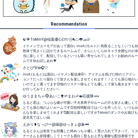
Recommendation
🍃🌟ToMmY@稲葉優心(ﾕｳｼﾝ)🐬🍊🐸🧢🐚
イケメンでユーモアがあって面白いmolt.(モルト)✨気取ることなくいつも自
然体で気さくに話ができるルーム🧢で、さらにいじられキャラ全開なのが本
当に楽しくて、配信しているといつも吸い寄せられてしまう！お勧めのルー
ムです👍お試しあれ💗
さとぴ🐻‍❄️🎧‎🤍
molt.(もると)は面白いイケメン配信者🤭✨️ アイテムを投げた時のリアクシ
ョン？だったり面白くて皆さんを楽しませてくれます！！とても居心地がい
いのでよく通ってます😌他のリスナー様もとても優しくて落ち着きます！ぜ
ひ行ってみてください✨️
ゆうままちゃ🐵あいこ🐥🌱まお🦐🍣応援隊📣✊
もると君は、つぶらな瞳が可愛い子犬系男子🐶ルームの方も皆さん優しくて
とても居心地のよいルームです😊長時間配信ではパンを作ったり、いつもみ
んなを楽しませてくれます🥰配信も楽しいですがTiktokのダンスやお遊びも
是非見てほしい‪🤗
えみり❥なっぴー@縁@ゆっきょ@🎤🕶
もるとさんは初見でお邪魔した時めっちゃ優しく受け入れて下さって、リス
ナーさんも皆様優しくてトークも面白く歌もお上手な素敵な配信者様です