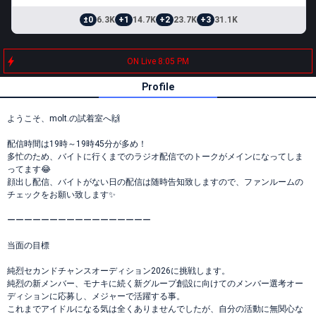
±0
6.3K
+1
14.7K
+2
23.7K
+3
31.1K
ON Live 8:05 PM
Profile
ようこそ、molt.の試着室へ🙌
配信時間は19時～19時45分が多め！
多忙のため、バイトに行くまでのラジオ配信でのトークがメインになってしま
ってます😂
顔出し配信、バイトがない日の配信は随時告知致しますので、ファンルームの
チェックをお願い致します✨️
ーーーーーーーーーーーーーーーーー
当面の目標
純烈セカンドチャンスオーディション2026に挑戦します。
純烈の新メンバー、モナキに続く新グループ創設に向けてのメンバー選考オー
ディションに応募し、メジャーで活躍する事。
これまでアイドルになる気は全くありませんでしたが、自分の活動に無関心な