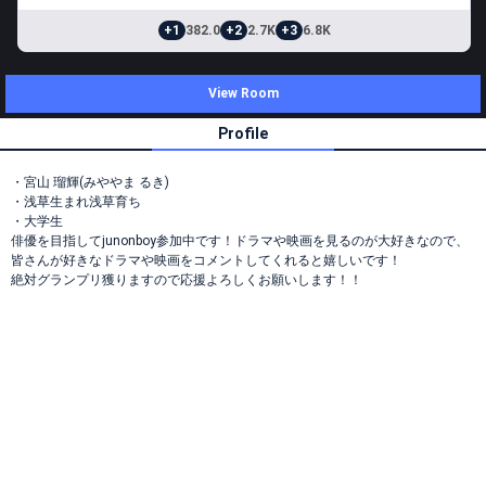
+1
382.0
+2
2.7K
+3
6.8K
View Room
Profile
・宮山 瑠輝(みややま るき)
・浅草生まれ浅草育ち
・大学生
俳優を目指してjunonboy参加中です！ドラマや映画を見るのが大好きなので、
皆さんが好きなドラマや映画をコメントしてくれると嬉しいです！
絶対グランプリ獲りますので応援よろしくお願いします！！