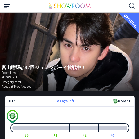
OFFICIAL
宮山瑠輝@37回ジュノンボーイ挑戦中！
Room Level 1
SHOW rank C
Category actor
Account Type Not set
0 PT
2 days
left
Green1
±0
+1
+2
+3