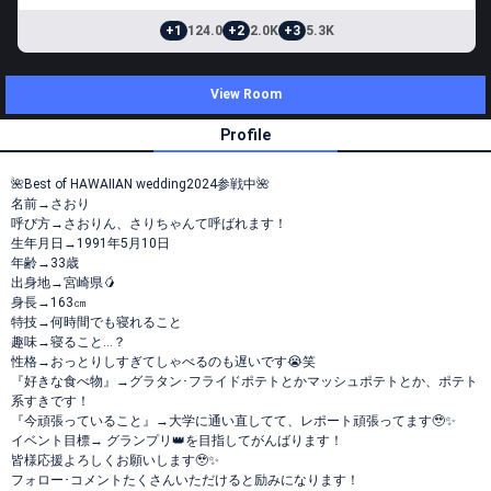
+1
124.0
+2
2.0K
+3
5.3K
View Room
Profile
🌺Best of HAWAIIAN wedding2024参戦中🌺
名前→さおり
呼び方→さおりん、さりちゃんて呼ばれます！
生年月日→1991年5月10日
年齢→33歳
出身地→宮崎県🥭
身長→163㎝
特技→何時間でも寝れること
趣味→寝ること…？
性格→おっとりしすぎてしゃべるのも遅いです😭笑
『好きな食べ物』→グラタン･フライドポテトとかマッシュポテトとか、ポテト
系すきです！
『今頑張っていること』→大学に通い直してて、レポート頑張ってます🥹✨
イベント目標→ グランプリ👑を目指してがんばります！
皆様応援よろしくお願いします🥹✨
フォロー･コメントたくさんいただけると励みになります！