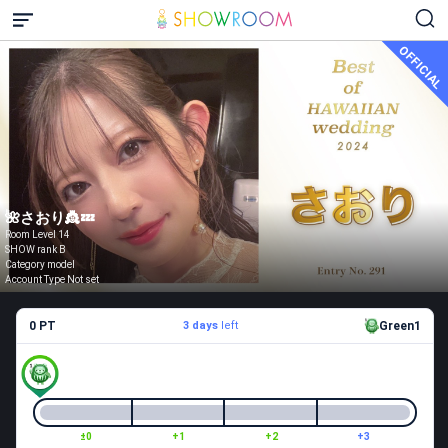
OFFICIAL
🌺さおり👸💤
Room Level 14
SHOW rank B
Category model
Account Type Not set
0 PT
3 days
left
Green1
±0
+1
+2
+3