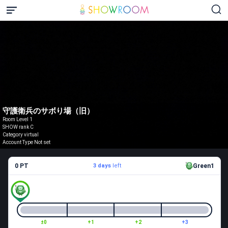
守護衛兵のサボり場（旧）
Room Level 1
SHOW rank C
Category virtual
Account Type Not set
0 PT
3 days
left
Green1
±0
+1
+2
+3