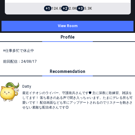
+1
124.0
+2
2.0K
+3
5.3K
View Room
Profile
※仕事多忙で休止中
前回配信：24/08/17
Recommendation
Datty
最近イチオシのライバー、守護衛兵さんです🛡️ 主に深夜に歌練習、雑談を
してます！ 落ち着きのある声で聞き入っちゃいます。たまにデレる所も可
愛いです！ 配信画面なども常にアップデートされるのでリスナーを飽きさ
せない素敵な配信者さんです😊