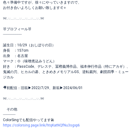
色々準備中ですが、徐々にやっていきますので、
お付き合いよろしくお願い致します🤙⭐️
୨୧‥∵‥‥∵‥‥∵‥‥∵‥‥∵‥‥∵‥୨୧
🐰プロフィール🐰
┈┈┈┈┈┈┈┈┈
誕生日：10/29（おしぼりの日）
身長 ：157cm
出身 ：名古屋
マーク：🍲（味噌煮込みうどん）
好き ：PassCode、デレステ、冨樫義博作品、福本伸行作品（特にアカギ）、
鬼滅の刃、ヒカルの碁、ときめきメモリアルGS、逆転裁判、劇団四季・ミュー
ジカル
🎥初配信：旧垢▶︎2022/7/29、新垢▶︎2024/06/01
୨୧‥∵‥‥∵‥‥∵‥‥∵‥‥∵‥‥∵‥୨୧
その他
┈┈┈┈┈┈
ColorSingでも配信やってます🎤
https://colorsing.page.link/htqKatNQfNu3sgxp6