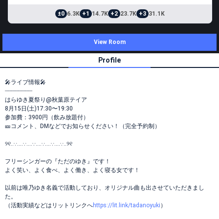
±0
6.3K
+1
14.7K
+2
23.7K
+3
31.1K
View Room
Profile
🎤ライブ情報🎤
┈┈┈┈┈┈┈┈
はらゆき夏祭り@秋葉原テイア
8月15日(土)17:30〜19:30
参加費：3900円（飲み放題付）
🎫コメント、DMなどでお知らせください！（完全予約制）
୨୧‥∵‥‥∵‥‥∵‥‥∵‥‥∵‥‥∵‥୨୧
フリーシンガーの『ただのゆき』です！
よく笑い、よく食べ、よく働き、よく寝る女です！
以前は唯乃ゆき名義で活動しており、オリジナル曲も出させていただきまし
た。
（活動実績などはリットリンクへ
https://lit.link/tadanoyuki
）