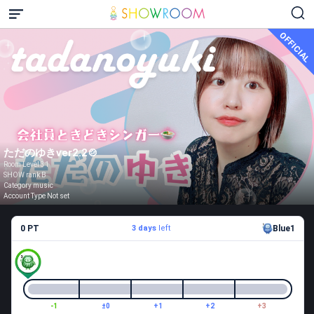
OFFICIAL
ただのゆきver2.2🍲
Room Level 31
SHOW rank B
Category music
Account Type Not set
0 PT
3 days
left
Blue1
-1
±0
+1
+2
+3