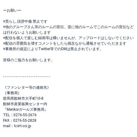
ーお願いー
※荒らし 誹謗中傷 禁止です
※他のグループさん等のルームの宣伝、逆に他のルームでこのルームの宣伝など
は行わないようお願いします
※配信を個人で楽しむ録画等は構いませんが、アップロードはしないでください
※配信の雰囲気を壊すコメントをしたら残念ながら通報させていただきます
※事務所の規定によりTwitter等でのDMは禁止されています。
皆様のご協力をお願いします。
- - - - - - - - - - - - - - - - - - - - - - - - - -
《ファンレター等の連絡先》
［事務局］
群馬県館林市大手町10-8
館林市産業振興センター内
『Menkoiガールズ事務局』
TEL：0276-55-2676
FAX：0276-55-2828
mail：lc＠t-cci.jp