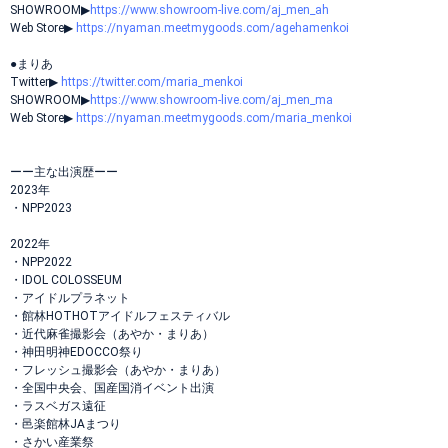
SHOWROOM▶︎
https://www.showroom-live.com/aj_men_ah
Web Store▶︎
https://nyaman.meetmygoods.com/agehamenkoi
●まりあ
Twitter▶︎
https://twitter.com/maria_menkoi
SHOWROOM▶︎
https://www.showroom-live.com/aj_men_ma
Web Store▶︎
https://nyaman.meetmygoods.com/maria_menkoi
ーー主な出演歴ーー
2023年
・NPP2023
2022年
・NPP2022
・IDOL COLOSSEUM
・アイドルプラネット
・館林HOTHOTアイドルフェスティバル
・近代麻雀撮影会（あやか・まりあ）
・神田明神EDOCCO祭り
・フレッシュ撮影会（あやか・まりあ）
・全国中央会、国産国消イベント出演
・ラスベガス遠征
・邑楽館林JAまつり
・さかい産業祭