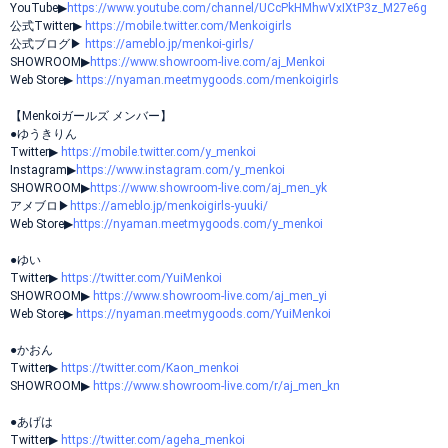
YouTube▶
https://www.youtube.com/channel/UCcPkHMhwVxIXtP3z_M27e6g
公式Twitter▶︎
https://mobile.twitter.com/Menkoigirls
公式ブログ▶︎
https://ameblo.jp/menkoi-girls/
SHOWROOM▶︎
https://www.showroom-live.com/aj_Menkoi
Web Store▶︎
https://nyaman.meetmygoods.com/menkoigirls
【Menkoiガールズ メンバー】
●ゆうきりん
Twitter▶︎
https://mobile.twitter.com/y_menkoi
Instagram▶︎
https://www.instagram.com/y_menkoi
SHOWROOM▶︎
https://www.showroom-live.com/aj_men_yk
アメブロ▶︎
https://ameblo.jp/menkoigirls-yuuki/
Web Store▶︎
https://nyaman.meetmygoods.com/y_menkoi
●ゆい
Twitter▶︎
https://twitter.com/YuiMenkoi
SHOWROOM▶︎
https://www.showroom-live.com/aj_men_yi
Web Store▶︎
https://nyaman.meetmygoods.com/YuiMenkoi
●かおん
Twitter▶︎
https://twitter.com/Kaon_menkoi
SHOWROOM▶︎
https://www.showroom-live.com/r/aj_men_kn
●あげは
Twitter▶︎
https://twitter.com/ageha_menkoi