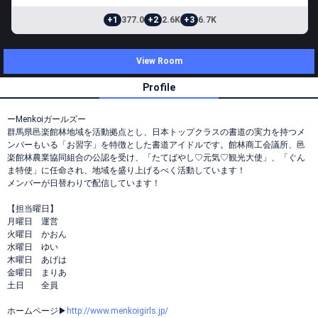
+1
377.0
+2
2.6K
+3
6.7K
View Room
Profile
ーMenkoiガールズー
群馬県邑楽館林地域を活動拠点とし、日本トップクラスの書道の実力を持つメ
ンバーもいる「お習字」を特徴とした書道アイドルです。館林商工会議所、邑
楽館林農業協同組合の公認を受け、「たてばやし♡元気♡観光大使」、「ぐん
ま特使」に任命され、地域を盛り上げるべく活動しています！
メンバーが日替わりで配信しています！
【担当曜日】
月曜日 運営
火曜日 かおん
水曜日 ゆい
木曜日 あげは
金曜日 まりあ
土日 全員
ホームページ▶︎
http://www.menkoigirls.jp/