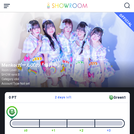
OFFICIAL
Menkoiガールズの『修行中』
Room Level 230
SHOW rank B
Category idol
Account Type Not set
0 PT
2 days
left
Green1
±0
+1
+2
+3