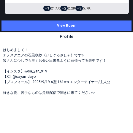
+1
217.0
+2
2.2K
+3
5.7K
View Room
Profile
はじめまして！
ナノスクエアの石黒咲紗《いしぐろさしゃ》です✨
皆さんに少しでも早くお会い出来るように頑張ってる最中です！
【インスタ】@sa_yan_919
【X】@sayan_dayo
【プロフィール】 2005/9/19 A型 161cm エンターテイナー/主人公
好きな物、苦手なものは是非配信で聞きに来てください✨