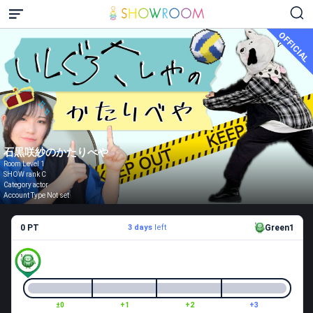
OFFICIAL
石黒咲紗のかたりべや
Room Level 1
SHOW rank C
Category actor
Account Type Not set
0 PT
3 days
left
Green1
±0
+1
+2
+3