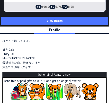
+1
696.0
+2
3.7K
+3
8.7K
View Room
Profile
ほとんど歌ってます。
好きな曲
Story - AI
MーPRINCESS PRINCESS
最近好きな曲。歌えないけど
粛聖!! ロリ神レクイエム
Get original Avatars now!
Send free or paid gifts to オイヨ and get an original avatar!