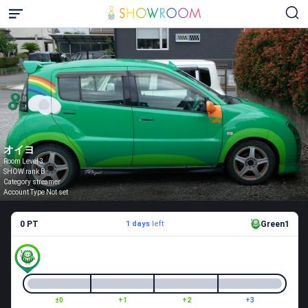
オイヨ
Room Level 3
SHOW rank B
Category streamer
Account Type Not set
0 PT
1 days
left
Green1
±0
+1
+2
+3