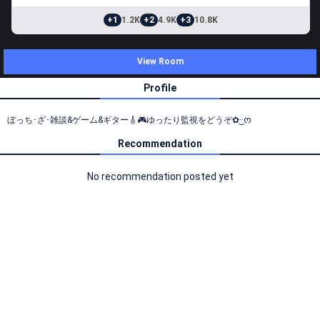
+1
1.2K
+2
4.9K
+3
10.8K
View Room
Profile
ぼっち･ざ･雑談&ゲーム&ギター🎸🎮ゆったり監視をどうぞ✿·͜·ᰔ
Recommendation
No recommendation posted yet