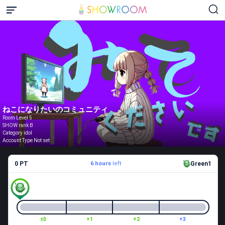
ねこになりたいのコミュニティ
Room Level 5
SHOW rank B
Category idol
Account Type Not set
0 PT
6 hours
left
Green1
±0
+1
+2
+3