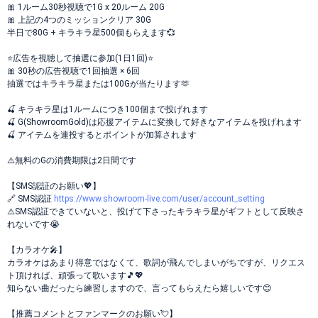
🎀 1ルーム30秒視聴で1G x 20ルーム 20G
🎀 上記の4つのミッションクリア 30G
半日で80G + キラキラ星500個もらえます💞
⭐️広告を視聴して抽選に参加(1日1回)⭐️
🎀 30秒の広告視聴で1回抽選 × 6回
抽選ではキラキラ星または100Gが当たります🫶
🍒 キラキラ星は1ルームにつき100個まで投げれます
🍒 G(ShowroomGold)は応援アイテムに変換して好きなアイテムを投げれます
🍒 アイテムを連投するとポイントが加算されます
⚠️無料のGの消費期限は2日間です
【SMS認証のお願い💖】
🔗 SMS認証
https://www.showroom-live.com/user/account_setting
⚠️SMS認証できていないと、投げて下さったキラキラ星がギフトとして反映さ
れないです😭
【カラオケ🎤】
カラオケはあまり得意ではなくて、歌詞が飛んでしまいがちですが、リクエス
ト頂ければ、頑張って歌います🎵💖
知らない曲だったら練習しますので、言ってもらえたら嬉しいです😊
【推薦コメントとファンマークのお願い💘】