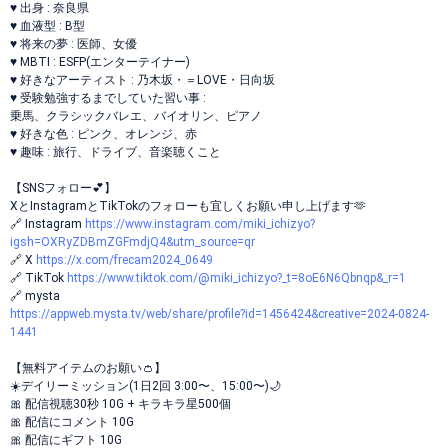
♥️ 出身 : 奈良県
♥️ 血液型 : B型
♥️ 将来の夢 : 医師、女優
♥️ MBTI : ESFP(エンターテイナー)
♥️ 好きなアーティスト : 乃木坂・＝LOVE・日向坂
♥️ 受験勉強するまでしていた習い事 :
乗馬、クラシックバレエ、バイオリン、ピアノ
♥️ 好きな色 : ピンク、オレンジ、赤
♥️ 趣味 : 旅行、ドライブ、音楽聴くこと
【SNSフォロー💕】
XとInstagramとTikTokのフォローも宜しくお願い申し上げます🫶
🔗 Instagram
https://www.instagram.com/miki_ichizyo?
igsh=OXRyZDBmZGFmdjQ4&utm_source=qr
🔗 X
https://x.com/frecam2024_0649
🔗 TikTok
https://www.tiktok.com/@miki_ichizyo?_t=8oE6N6Qbnqp&_r=1
🔗 mysta
https://appweb.mysta.tv/web/share/profile?id=1456424&creative=2024-0824-
1441
【無料アイテムのお願い👛】
☀️デイリーミッション(1日2回 3:00〜、15:00〜)🌙
🎀 配信視聴30秒 10G + キラキラ星500個
🎀 配信にコメント 10G
🎀 配信にギフト 10G