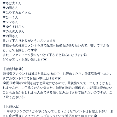
💗ちば犬くん
💗内田さん
💗はやてカムイさん
💗ひーくん
💗シンさん
💗ゆうすけさん
💗のんのんさん
💗内田さん
書いて下さりありがとうございます🫶
皆様からの推薦コメントを見て配信も勉強も頑張りたいので、書いて下さる
と、とても嬉しいです🥹
また、ファンマーク🩺✨️をつけて下さると励みになります💞
どうか宜しくお願い致します💓
【減点対象😭】
😭複数アカウントは減点対象になるので、お辞めください💦電話番号1つにつ
きアカウント1つでお願い申し上げます💓
😭配信時間が2時間を超すと限定になるので、最後慌てて切ってしまうかもし
れませんが、ご了承ください💦また、時間的制約の関係で、ご訪問は読めない
こともあるかもしれません🙏できる限り読み上げさせて頂きたいのですが、ご
了承ください💦
【お願い⚠️】
🙇‍♀️ 私やファンの方々が不快になってしまうようなコメントはお控え下さい！あ
まり度が過ぎるようでしたらブロックなどで対応させて頂きます😭