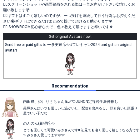
🙇‍♀️スクリーンショットや画面録画をされる際は一言お声がけ下さい💞宜しくお
願い致します🥹
🙇‍♀️ギフトはすごく嬉しいのですが、一つ投げを連続して行う行為はお控えくだ
さい😭ギフトはできるだけまとめて投げて頂けると助かります💗
🙇‍♀️ SHOWROOM初心者なので、色々教えて頂けますと幸いです🍀
Get original Avatars now!
Send free or paid gifts to 一条美輝 🩺✨️#フレキャン2024 and get an original
avatar!
Recommendation
内田晟、姫川りさちゃん🎀🪈💘JUNON定谷君生涯神推し
美輝さんはいつも優しいし温かいし、配信も出来るし、 頭も良いし頑張り
屋でいい子だな
のんのん(希望)🩺✨
とても優しくて可愛いみきさんです‼️ 初見でも凄く優しく嬉しくなる方です
✨ みきさん愛してます🩷🩷