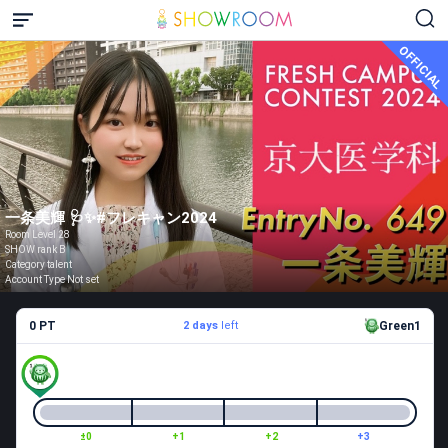
OFFICIAL
一条美輝 🩺✨️#フレキャン2024
Room Level 28
SHOW rank B
Category talent
Account Type Not set
0 PT
2 days
left
Green1
±0
+1
+2
+3