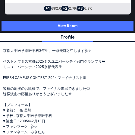
+1
382.0
+2
2.7K
+3
6.8K
View Room
Profile
京都大学医学部医学科2年生、一条美輝と申します🩺✨️
ベストオブミス京都2025ミスユニバーシティ部門グランプリ👑
ミスユニバーシティ2025京都代表💐
FRESH CAMPUS CONTEST 2024 ファイナリスト🌸
皆様の応援のお陰様で、ファイナル進出できました😊
皆様沢山の応援ありがとうございました🫶
【プロフィール】
♥️ 名前 : 一条 美輝
♥️ 学校 : 京都大学医学部医学科
♥️ 誕生日 : 2005年2月18日
♥️ ファンマーク : 🩺✨️
♥️ ファンネーム : みきたん