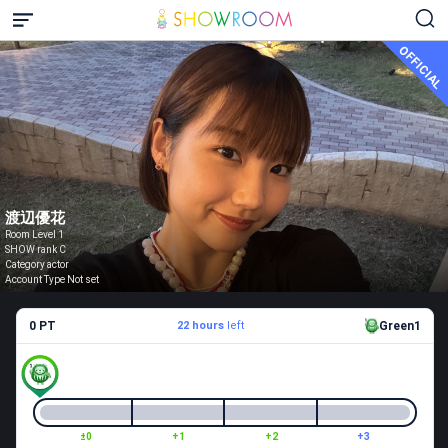
OFFICIAL
渡辺優花
Room Level 1
SHOW rank C
Category actor
Account Type Not set
0 PT
22 hours
left
Green1
±0
+1
+2
+3