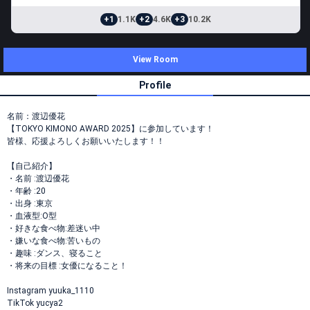
+1
1.1K
+2
4.6K
+3
10.2K
View Room
Profile
名前：渡辺優花
【TOKYO KIMONO AWARD 2025】に参加しています！
皆様、応援よろしくお願いいたします！！
【自己紹介】
・名前 :渡辺優花
・年齢 :20
・出身 :東京
・血液型:O型
・好きな食べ物:差迷い中
・嫌いな食べ物:苦いもの
・趣味 :ダンス、寝ること
・将来の目標 :女優になること！
Instagram yuuka_1110
TikTok yucya2