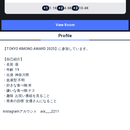
+1
1.1K
+2
4.6K
+3
10.4K
View Room
Profile
【TOKYO KIMONO AWARD 2025】に参加しています。
【自己紹介】
・名前 :葵
・年齢 :19
・出身 :神奈川県
・血液型:不明
・好きな食べ物:米
・嫌いな食べ物:ナス
・趣味 :お笑い番組を見ること
・将来の目標 :女優さんになること
Instagramアカウント aoi____2211