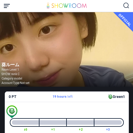
OFFICIAL
葵ルーム
Room Level 1
SHOW rank C
Category model
Account Type Not set
0 PT
19 hours
left
Green1
±0
+1
+2
+3