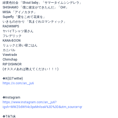
緑黄色社会 「Shout baby」「サマータイムシンデレラ」
SHISHAMO 「僕に彼女ができたんだ」「OH!」
MISIA 「アイノカタチ」
Superfly 「愛をこめて花束を」
いきものがかり 「気まぐれロマンティック」
RADWIMPS
ヤバイTシャツ屋さん
フレデリック
KANA-BOON
リュックと添い寝ごはん
カニバル
Viewtrade
Chimchap
RIP DISHNOR
(オススメあれば教えてください！！！)
✤X(旧Twitter)
https://x.com/an__ju6
✤Instagram
https://www.instagram.com/an__ju6?
igsh=MWZ0dW94c3pxMnlseA%3D%3D&utm_source=qr
✤TikTok