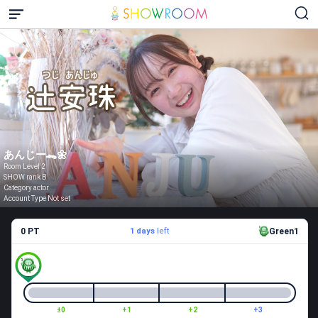
あんじー🐊🌼
Room Level 2
SHOW rank B
Category actor
Account Type Not set
0 PT
1 days
left
Green1
±0
+1
+2
+3