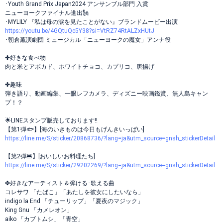
･Youth Grand Prix Japan2024 アンサンブル部門 入賞
ニューヨークファイナル進出🗽
･MYLILY 『私は母の涙を見たことがない』ブランドムービー出演
https://youtu.be/4GQtuQc5Y38?si=VtRZ74RtALZxHUtJ
･朝倉薫演劇団 ミュージカル「ニューヨークの魔女」アンナ役
✤好きな食べ物
肉と米とアボカド、ホワイトチョコ、カプリコ、唐揚げ
✤趣味
弾き語り、動画編集、一眼レフカメラ、ディズニー映画鑑賞、無人島キャン
プ！？
🌟LINEスタンプ販売しております!!
【第1弾🐟】[海のいきものは今日もげんきいっぱい]
https://line.me/S/sticker/20868736/?lang=ja&utm_source=gnsh_stickerDetail
【第2弾🍔】[おいしいお料理たち]
https://line.me/S/sticker/29202269/?lang=ja&utm_source=gnsh_stickerDetail
✤好きなアーティスト＆弾ける･歌える曲
コレサワ 「たばこ」「あたしを彼女にしたいなら」
indigo la End 「チューリップ」「夏夜のマジック」
King Gnu 「カメレオン」
aiko 「カブトムシ」「青空」