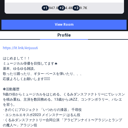
+1
947.0
+2
4.4K
+3
9.7K
View Room
Profile
https://lit.link/Anjuuu6
はじめまして！！
ミュージカル俳優を目指してます🔥
基本、ゆるゆる雑談。
歌ったり踊ったり、ギター･ベースを弾いたり、、、
応援よろしくお願いします🙇🏻‍♀️
✤活動履歴
9歳の頃からミュージカルをはじめる。くるみダンスファクトリーにてレッスン
を積み重ね、主演を数回務める。13歳からJAZZ、コンテンポラリー、バレエ
を習う。
･きのくにプロジェクト 「いつわりの漆器」 千尋役
･ エシカルエキスポ2023 メインステージ はるん役
･くるみダンスファクトリー合同公演 「アラビアンナイト〜アラジンとランプ
の魔人〜」アラジン役