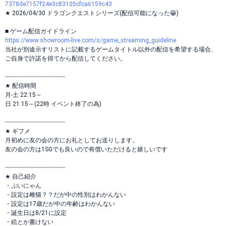
7378de7157f24e3c83105cfca6159c43
★ 2026/04/30 ドラゴンクエストシリーズ(配信可能になった😁)
■ ゲーム配信ガイドライン
https://www.showroom-live.com/s/game_streaming_guideline
当社が別途示すリストに記載するゲームタイトル以外の配信を希望する場合、
ご自身で許諾を得てから配信してください。
┈┈┈┈┈┈┈┈┈┈┈┈┈┈┈┈┈
★ 配信時間
月-土 22:15～
日 21:15～(22時 イベント終了の為)
┈┈┈┈┈┈┈┈┈┈┈┈┈┈┈┈┈
★ ギフメ
月初めに友の会の方にお礼としてお送りします。
友の会の方は1SGでも良いので有償いただけると嬉しいです
┈┈┈┈┈┈┈┈┈┈┈┈┈┈┈┈┈
★ 自己紹介
・ぷいにゃん
・設定は雌猫？？だが中の性別はわかんない
・設定は17歳だが中の年齢はわかんない
・誕生日は8/21に設定
・絵とか書けない