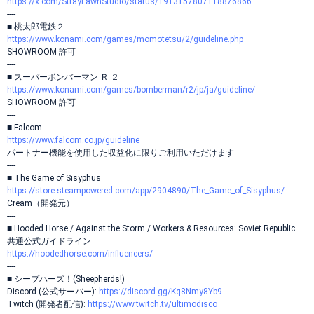
https://x.com/StrayFawnStudio/status/1913157807118876866
----
■ 桃太郎電鉄２
https://www.konami.com/games/momotetsu/2/guideline.php
SHOWROOM 許可
----
■ スーパーボンバーマン Ｒ ２
https://www.konami.com/games/bomberman/r2/jp/ja/guideline/
SHOWROOM 許可
----
■ Falcom
https://www.falcom.co.jp/guideline
パートナー機能を使用した収益化に限りご利用いただけます
----
■ The Game of Sisyphus
https://store.steampowered.com/app/2904890/The_Game_of_Sisyphus/
Cream（開発元）
----
■ Hooded Horse / Against the Storm / Workers & Resources: Soviet Republic
共通公式ガイドライン
https://hoodedhorse.com/influencers/
----
■ シープハーズ！(Sheepherds!)
Discord (公式サーバー):
https://discord.gg/Kq8Nmy8Yb9
Twitch (開発者配信):
https://www.twitch.tv/ultimodisco