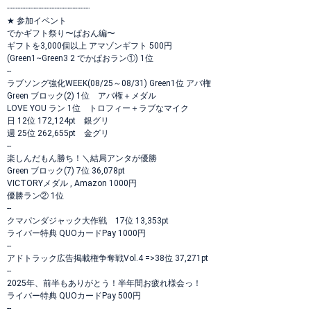
┈┈┈┈┈┈┈┈┈┈┈┈┈┈┈┈┈
★ 参加イベント
でかギフト祭り〜ぱおん編〜
ギフトを3,000個以上 アマゾンギフト 500円
(Green1~Green3 2 でかぱおラン①) 1位
--
ラブソング強化WEEK(08/25～08/31) Green1位 アバ権
Green ブロック(2) 1位 アバ権＋メダル
LOVE YOU ラン 1位 トロフィー＋ラブなマイク
日 12位 172,124pt 銀グリ
週 25位 262,655pt 金グリ
--
楽しんだもん勝ち！＼結局アンタが優勝
Green ブロック(7) 7位 36,078pt
VICTORYメダル , Amazon 1000円
優勝ラン② 1位
--
クマパンダジャック大作戦 17位 13,353pt
ライバー特典 QUOカードPay 1000円
--
アドトラック広告掲載権争奪戦Vol.4 =>38位 37,271pt
--
2025年、前半もありがとう！半年間お疲れ様会っ！
ライバー特典 QUOカードPay 500円
--