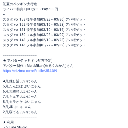
初夏のペンギン大行進
ライバー特典 QUOカードPay 500円
--
スタダ vol.153 後半参加(03/23～03/30) アバ権ゲット
スタダ vol.152 後半参加(03/16～03/23) アバ権ゲット
スタダ vol.151 後半参加(03/10～03/16) アバ権ゲット
スタダ vol.150 フル参加(03/03～03/09) アバ権ゲット
スタダ vol.148 フル参加(02/10～02/23) アバ権ゲット
スタダ vol.146 フル参加(01/27～02/09) アバ権ゲット
┈┈┈┈┈┈┈┈┈┈┈┈┈┈┈┈┈
★ アバター(1ヶ月ずつ配布予定)
アバター制作：MercMikan(めるくみかん)さん
https://nizima.com/Profile/354489
4月,推し活 ぷいにゃん
5月,たんぽぽ ぷいにゃん
6月,大統領 ぷいにゃん
7月,キュア ぷいにゃん
8月,カラオケ ぷいにゃん
9月,JK ぷいにゃん
2月,寝てる ぷいにゃん
┈┈┈┈┈┈┈┈┈┈┈┈┈┈┈┈┈
★ 利用
・VTube Studio