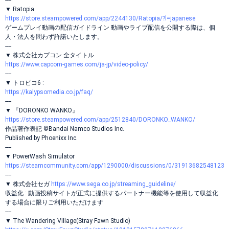
----
▼ Ratopia
https://store.steampowered.com/app/2244130/Ratopia/?l=japanese
ゲームプレイ動画の配信ガイドライン 動画やライブ配信を公開する際は、個
人・法人を問わず許諾いたします。
----
▼ 株式会社カプコン 全タイトル
https://www.capcom-games.com/ja-jp/video-policy/
----
▼ トロピコ6 :
https://kalypsomedia.co.jp/faq/
----
▼ 『DORONKO WANKO』
https://store.steampowered.com/app/2512840/DORONKO_WANKO/
作品著作表記 ©Bandai Namco Studios Inc.
Published by Phoenixx Inc.
----
▼ PowerWash Simulator
https://steamcommunity.com/app/1290000/discussions/0/31913682548123
----
▼ 株式会社セガ
https://www.sega.co.jp/streaming_guideline/
収益化 : 動画投稿サイトが正式に提供するパートナー機能等を使用して収益化
する場合に限りご利用いただけます
----
▼ The Wandering Village(Stray Fawn Studio)