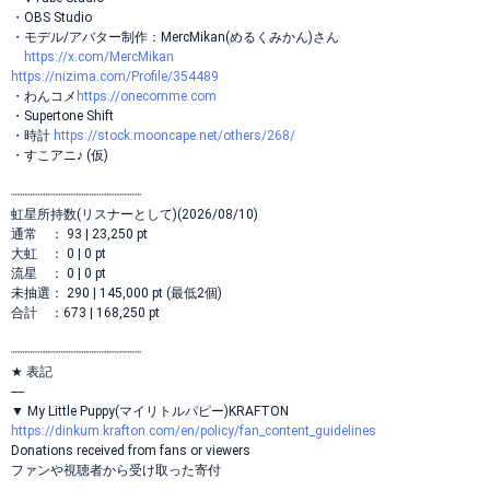
・OBS Studio
・モデル/アバター制作：MercMikan(めるくみかん)さん
https://x.com/MercMikan
https://nizima.com/Profile/354489
・わんコメ
https://onecomme.com
・Supertone Shift
・時計
https://stock.mooncape.net/others/268/
・すこアニ♪ (仮)
┈┈┈┈┈┈┈┈┈┈┈┈┈┈┈┈┈
虹星所持数(リスナーとして)(2026/08/10)
通常 ： 93 | 23,250 pt
大虹 ： 0 | 0 pt
流星 ： 0 | 0 pt
未抽選： 290 | 145,000 pt (最低2個)
合計 ：673 | 168,250 pt
┈┈┈┈┈┈┈┈┈┈┈┈┈┈┈┈┈
★ 表記
----
▼ My Little Puppy(マイリトルパピー)KRAFTON
https://dinkum.krafton.com/en/policy/fan_content_guidelines
Donations received from fans or viewers
ファンや視聴者から受け取った寄付