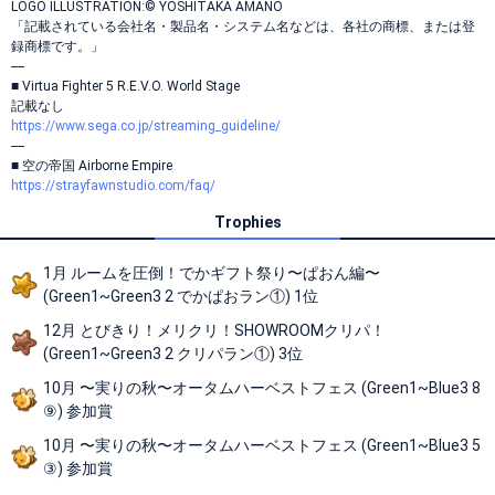
LOGO ILLUSTRATION:© YOSHITAKA AMANO
「記載されている会社名・製品名・システム名などは、各社の商標、または登
録商標です。」
----
■ Virtua Fighter 5 R.E.V.O. World Stage
記載なし
https://www.sega.co.jp/streaming_guideline/
----
■ 空の帝国 Airborne Empire
https://strayfawnstudio.com/faq/
Trophies
1月 ルームを圧倒！でかギフト祭り〜ぱおん編〜
(Green1~Green3 2 でかぱおラン①) 1位
12月 とびきり！メリクリ！SHOWROOMクリパ！
(Green1~Green3 2 クリパラン①) 3位
10月 〜実りの秋〜オータムハーベストフェス (Green1~Blue3 8
⑨) 参加賞
10月 〜実りの秋〜オータムハーベストフェス (Green1~Blue3 5
③) 参加賞