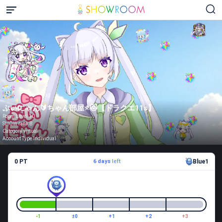
ぷいにゃん🔰ちゃん部屋⭐️😻【ドラクエ11s】
Room Level 10
SHOW rank B
Category virtual
Account Type Individual
0 PT
6 days
left
Blue1
-1
±0
+1
+2
+3