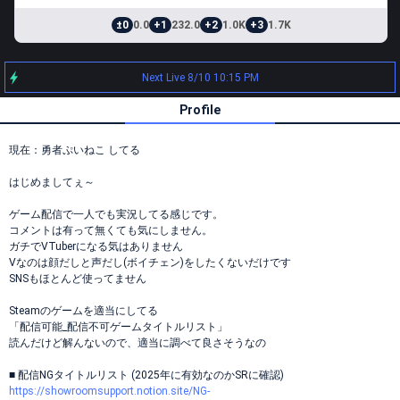
±0
0.0
+1
232.0
+2
1.0K
+3
1.7K
Next Live 8/10 10:15 PM
Profile
現在：勇者ぷいねこ してる
はじめましてぇ～
ゲーム配信で一人でも実況してる感じです。
コメントは有って無くても気にしません。
ガチでVTuberになる気はありません
Vなのは顔だしと声だし(ボイチェン)をしたくないだけです
SNSもほとんど使ってません
Steamのゲームを適当にしてる
「配信可能_配信不可ゲームタイトルリスト」
読んだけど解んないので、適当に調べて良さそうなの
■ 配信NGタイトルリスト (2025年に有効なのかSRに確認)
https://showroomsupport.notion.site/NG-