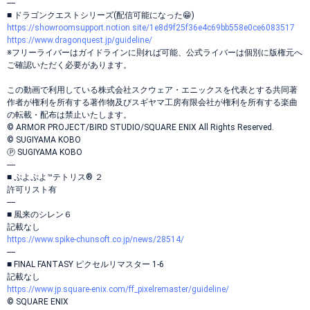
----
■ ドラゴンクエストシリーズ(配信可能になった😁)
https://showroomsupport.notion.site/1e8d9f25f36e4c69bb558e0ce6083517
https://www.dragonquest.jp/guideline/
※フリーライバーはガイドラインに則れば可能、公式ライバーは個別に版権元へ
ご確認いただく必要があります。
この動画で利用している株式会社スクウェア・エニックスを代表とする共同著
作者が権利を所有する著作物及びスギヤマ工房有限会社が権利を所有する楽曲
の転載・配布は禁止いたします。
© ARMOR PROJECT/BIRD STUDIO/SQUARE ENIX All Rights Reserved.
© SUGIYAMA KOBO
Ⓟ SUGIYAMA KOBO
----
■ ぷよぷよ™テトリス® ２
許可リスト有
----
■ 風来のシレン６
記載なし
https://www.spike-chunsoft.co.jp/news/28514/
----
■ FINAL FANTASY ピクセルリマスター 1-6
記載なし
https://www.jp.square-enix.com/ff_pixelremaster/guideline/
© SQUARE ENIX