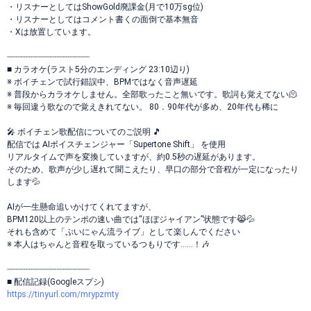
・リスナーとしてはShowGold廃課金(月で10万sg位)
・リスナーとしてはコメント書くの面倒で基本無音
・Xは放置しています。
┈┈┈┈┈┈┈┈┈┈┈┈┈┈┈┈┈
■ カラオケ(ラスト5分のエンディング 23:10辺り)
※ ボイチェンで試行錯誤中、BPMではなく音声遅延
※ 普段からカラオケしません。全部歌ったこと無いです。歌詞も覚えてない🫠
※ 毎回違う歌なので覚えきれてない。 80．90年代が多め、20年代も稀に
🎤 ボイチェン歌配信についてのご説明 🎵
配信では AIボイスチェンジャー「Supertone Shift」 を使用
リアルタイムで声を変換していますが、約0.5秒の遅延があります。
そのため、歌声が少し遅れて聞こえたり、早口の部分で音程が一定になったり
します💦
AIが一生懸命追いかけてくれてますが、
BPM120以上のテンポの速い曲では“ほぼジャイアン”状態です😹💦
それも含めて「ぷいにゃん流ライブ」として楽しんでください
※ 本人はちゃんと音程を取っているつもりです……！🎶
┈┈┈┈┈┈┈┈┈┈┈┈┈┈┈┈┈
■ 配信記録(Googleスプシ)
https://tinyurl.com/mrypzmty