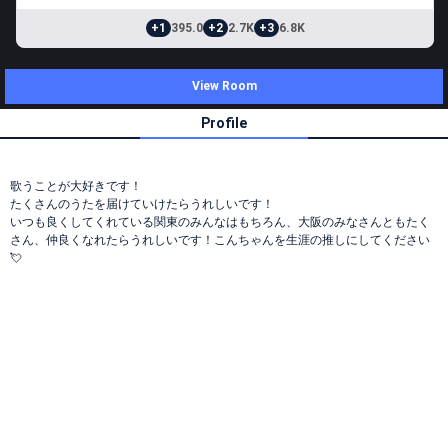
+1
395.0
+2
2.7K
+3
6.8K
View Room
Profile
歌うことが大好きです！
たくさんのうたを届けていけたらうれしいです！
いつも良くしてくれている関東のみんなはもちろん、大阪のみなさんともたく
さん、仲良くなれたらうれしいです！こんちゃんを生涯の推しにしてください
💘