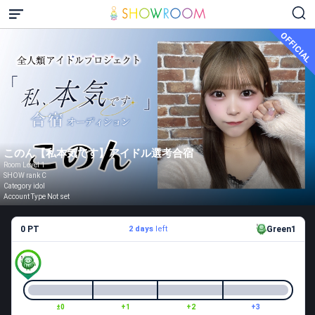
OFFICIAL
このん【私本気です】アイドル選考合宿
Room Level 1
SHOW rank C
Category idol
Account Type Not set
0 PT
2 days
left
Green1
±0
+1
+2
+3