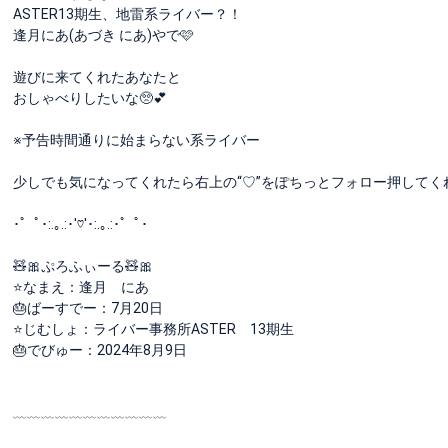
ASTER13期生、地雷系ライバー？！
逢月にあ(あづき にあ)やで🩷
遊びに来てくれたあなたと
おしゃべりしたいな🥺💕
※予告時間通りに始まらない系ライバー
少しでも気になってくれたら右上の“♡”をぽちっとフォロー押してく
･゜ﾟ･:.｡.:･'♡'･:.｡.:･゜ﾟ･
🧸🎀ぷろふぃーる🧸🎀
⭐なまえ：逢月 にあ
🎂ばーすでー：7月20日
⭐じむしょ：ライバー事務所ASTER 13期生
🎂でびゅー：2024年8月9日
﹏﹏﹏﹏﹏﹏﹏﹏﹏﹏﹏