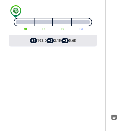
±0
+1
+2
+3
+1
193.0
+2
2.1K
+3
5.6K