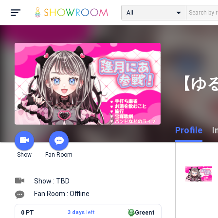
All
【ゆる
Profile
I
Show
Fan Room
Show : TBD
Fan Room : Offline
0 PT
3 days
left
Green1