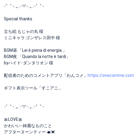
･゜ﾟ･:.｡.:･'♡'･:.｡.:･゜ﾟ･
Special thanks
立ち絵:もじゃの丸 様
ミニキャラ:ゴンザレス田中 様
BGM昼:「Lei è piena di energia.」
BGM夜:「Quando la notte è tardi」
byハイド･ダンタリオン 様
配信者のためのコメントアプリ「わんコメ」
https://onecomme.com
ギフト表示ツール「すこアニ」
･゜ﾟ･:.｡.:･'♡'･:.｡.:･゜ﾟ･
🎀LOVE🎀
かわいい･綺麗なものこと
アフターヌーンティー 🫖💓