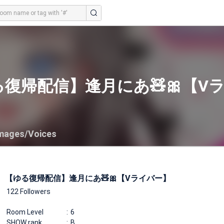
復帰配信】逢月にあ🧸🎀【V
mages/Voices
【ゆる復帰配信】逢月にあ🧸🎀【Vライバー】
122 Followers
Room Level
6
SHOW rank
B