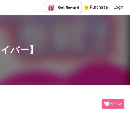
Purchase
Login
Get Reward
ライバー】
Follow