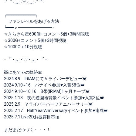
･゜ﾟ･:.｡.:･'♡'･:.｡.:･゜ﾟ･
╭━━━━━━━━━━━━╮
ファンレベルをあげる方法
╰━━━ｖ━━━━━━━━╯
☆きらきら星600個+コメント5個+3時間視聴
☆300G+コメント5個+3時間視聴
☆1000G＋10分視聴
･゜ﾟ･:.｡.:･'♡'･:.｡.:･゜ﾟ･
🧸にあてゃの軌跡🎀
2024.8.9 IRIAMにてＶライバーデビュー💓
2024.9.10~16 バナイベ参加♥入賞58位👑
2024.9.10~10.16 B帯(IRIAM)1ヶ月キープ💓
2025.1.13 夜の遊園地背景イベント参加♥入賞3位👑
2025.2.9 Ｖライバーハーフアニバーサリー💓
2025.2.17 HalfYearAnniversaryイベント参加♥達成👑
2025.7.1 Live2Dお披露目🧸🎀
まだまだつづく・・・！