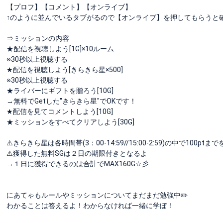
【プロフ】【コメント】【オンライブ】
↑のように並んでいるタブがるので【オンライブ】を押してもらうと
⇒ミッションの内容
★配信を視聴しよう[1G]×10ルーム
※30秒以上視聴する
★配信を視聴しよう[きらきら星×500]
※30秒以上視聴する
★ライバーにギフトを贈ろう[10G]
→無料でGetした"きらきら星"でOKです！
★配信を見てコメントしよう[10G]
★ミッションをすべてクリアしよう[30G]
⚠️きらきら星は各時間帯(3：00-14:59//15:00-2:59)の中で100
⚠️獲得した無料SGは２日の期限付きとなるよ
→１日に獲得できるのは合計でMAX160G☆彡
にあてゃもルールやミッションについてまだまだ勉強中✏️
わかることは答えるよ！わからなければ一緒に学ぼ！