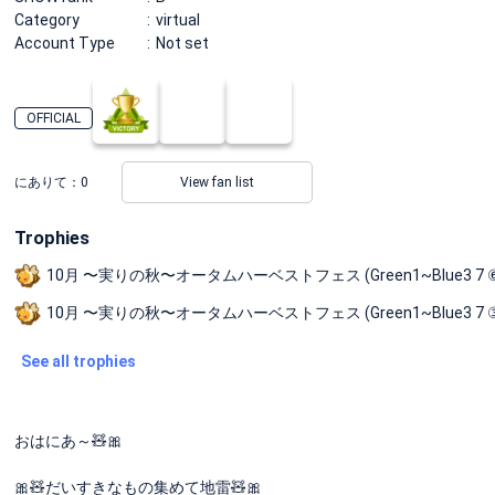
Category
virtual
Account Type
Not set
OFFICIAL
にありて：
0
View fan list
Trophies
10月 〜実りの秋〜オータムハーベストフェス (Green1~Blue3 7 
10月 〜実りの秋〜オータムハーベストフェス (Green1~Blue3 7 
See all trophies
おはにあ～🧸🎀
🎀🧸だいすきなもの集めて地雷🧸🎀