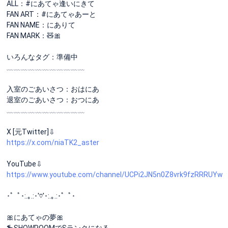
ALL：#にあてゃ逢いにきて
FAN ART：#にあてゃあーと
FAN NAME：にありて
FAN MARK：🧸🎀
いろんなタグ：準備中
﹏﹏﹏﹏﹏﹏﹏﹏﹏﹏﹏
入室のごあいさつ：おはにあ
退室のごあいさつ：おつにあ
﹏﹏﹏﹏﹏﹏﹏﹏﹏﹏﹏
X [元Twitter]⇩
https://x.com/niaTK2_aster
YouTube⇩
https://www.youtube.com/channel/UCPi2JN5n0Z8vrk9fzRRRUYw
･゜ﾟ･:.｡.:･'♡'･:.｡.:･゜ﾟ･
🎀にあてゃの夢🎀
🎠SHOWROOMでSランクになる