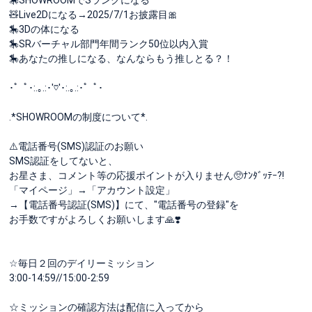
🧸Live2Dになる→2025/7/1お披露目🎀
🎠3Dの体になる
🎠SRバーチャル部門年間ランク50位以内入賞
🎠あなたの推しになる、なんならもう推しとる？！
･゜ﾟ･:.｡.:･'♡'･:.｡.:･゜ﾟ･
.*SHOWROOMの制度について*.
⚠️電話番号(SMS)認証のお願い
SMS認証をしてないと、
お星さま、コメント等の応援ポイントが入りません🥺ﾅﾝﾀﾞｯﾃｰ?!
「マイページ」→「アカウント設定」
→【電話番号認証(SMS)】にて、"電話番号の登録"を
お手数ですがよろしくお願いします🙏❣️
☆毎日２回のデイリーミッション
3:00-14:59//15:00-2:59
☆ミッションの確認方法は配信に入ってから