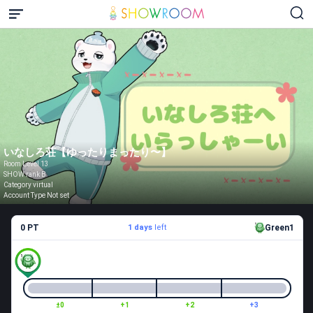
いなしろ荘【ゆったりまったり〜】
Room Level 13
SHOW rank B
Category virtual
Account Type Not set
0 PT
1 days
left
Green1
±0
+1
+2
+3