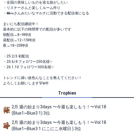
・全国の美味しいものを巡る旅がしたい
・リスナーさんと楽しくルーム作り
・🦝🥜さんみたいなマルチに活動できる配信者になる
まいにち配信継続中！
基本的に以下の時間帯での配信が多いです
朝配信→8~9時頃
昼配信→12~15時頃
夜→18~20時頃
・25.2/3 初配信
・25.6/4 フォロワー200名様✨
・26.1.10 フォロワー300名様✨️
トレンドに疎い故色んなことを教えてください！
よろしくお願いします🐻‍❄️🌸
Trophies
2月 週の始まり3days 〜今週も楽しもう！〜Vol.18
(Blue1~Blue3 1) 3位
2月 週の始まり3days 〜今週も楽しもう！〜Vol.18
(Blue1~Blue3 1 にこにこ水曜日 ) 3位