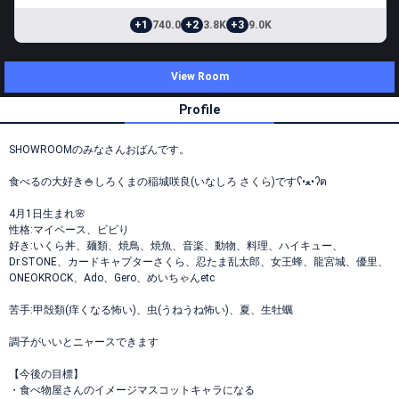
+1
740.0
+2
3.8K
+3
9.0K
View Room
Profile
SHOWROOMのみなさんおばんです。
食べるの大好き🍚しろくまの稲城咲良(いなしろ さくら)ですʕ•ﻌ•ʔฅ
4月1日生まれ🌸
性格:マイペース、ビビり
好き:いくら丼、麺類、焼鳥、焼魚、音楽、動物、料理、ハイキュー、
Dr.STONE、カードキャプターさくら、忍たま乱太郎、女王蜂、龍宮城、優里、
ONEOKROCK、Ado、Gero、めいちゃんetc
苦手:甲殻類(痒くなる怖い)、虫(うねうね怖い)、夏、生牡蠣
調子がいいとニャースできます
【今後の目標】
・食べ物屋さんのイメージマスコットキャラになる