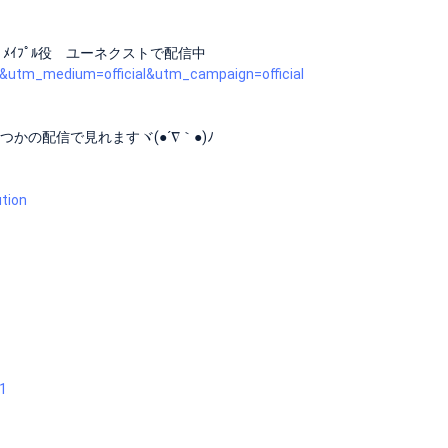
R」 ﾒｲﾌﾟﾙ役 ユーネクストで配信中
t&utm_medium=official&utm_campaign=official
かの配信で見れますヾ(●´∇｀●)ﾉ
ution
1