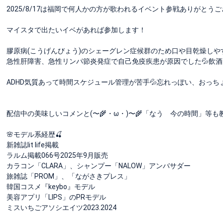
2025/8/17は福岡で何人かの方が歌われるイベント参戦ありがとうございま
マイスタで出たいイベがあれば参加します！
膠原病(こうげんびょう)のシェーグレン症候群のため口や目乾燥しやす
急性肝障害、急性リンパ節炎発症で自己免疫疾患が原因でした💦飲酒
ADHD気質あって時間スケジュール管理が苦手💦忘れっぽい、おっち
配信中の美味しいコメンと(〜🌾・ω・)〜🌾「なう 今の時間」等も
🌸モデル系経歴🍒
新雑誌lit life掲載
ラルム掲載066号2025年9月販売
カラコン「CLARA」、シャンプー「NALOW」アンバサダー
旅雑誌「PROM」、「ながさきプレス」
韓国コスメ『keybo』モデル
美容アプリ「LIPS」のPRモデル
ミスいちごアソシエイツ2023.2024