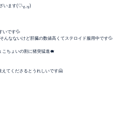
す(♡ᴗ͈ˬᴗ͈)
いです💦
そんなないけど肝臓の数値高くてステロイド服用中です💦
ょこちょいの割に猪突猛進🐗
教えてくださるとうれしいです🤗