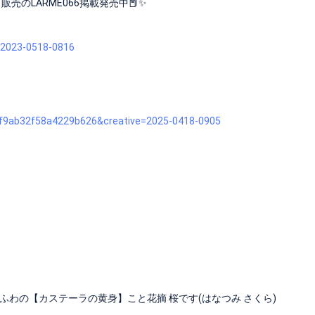
販売のLARME066掲載発売中📕✨
=2023-0518-0816
f9ab32f58a4229b626&creative=2025-0418-0905
わの【カステーラの黄身】こと花摘 桜です(はなつみ さくら)