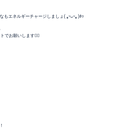
ネルギーチャージしましょ( ⁎ᵕᴗᵕ⁎ )ﾎｯ

お願いします🙇‍♀️
！