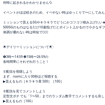
何時に起きれるかわかりません💦
イベントがほぼ続きのため、イベやない時はゆっくりで〜にしてみんなもエ
ミッションで貰えるSGやキラキラでどうにかコツコツ積み上げたい
500SGのものはなるだけ10連投げだとポイント上がるので小さなギフトで
体調が優れない時は時短で🙇🏻‍♀️
🌟デイリーミッションについて🌟 ̖́-
❶3時〜14:59 ❷15時〜26:59の
各時間帯にそれぞれ行うこと！
①配信を視聴しよう
まず、roomに入り30秒ほど視聴する
▶貰えるもの［キラキラ星 500］［10G］
②配信を見てコメントしよう
定型文ポチ でも「1〜50」までのランダム数字でコメントするも良し
▶貰えるもの［10G］