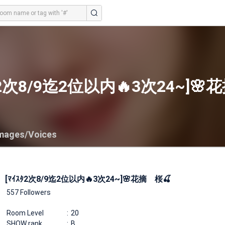
ﾀ2次8/9迄2位以内🔥3次24~]🌸
mages/Voices
[ﾏｲｽﾀ2次8/9迄2位以内🔥3次24~]🌸花摘 桜🍒
557 Followers
Room Level
20
SHOW rank
B