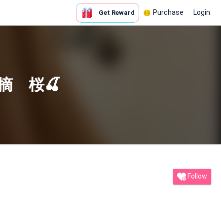
Purchase
Login
Get Reward
花摘 桜🍒
Follow