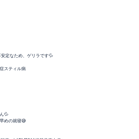
不安定なため、ゲリラです💦
症スティル病
💦
早めの就寝😅