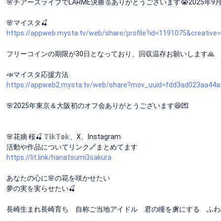
🌸チアーズライブでLARME決勝🥈ありがとうございます😭2025年9月
🌸マイスタ🍒
https://appweb.mysta.tv/web/share/profile?id=1191075&creative
フリーコインの期限が30日となっており、回収温存お願いします🙏
📣マイスタ応援方法
https://appweb2.mysta.tv/web/share?mov_uuid=fdd3ad023aa44a
🌸2025年東京＆大阪初のオフ会ありがとうございます😆💌
🌸花摘 桜🍒 𝕋𝕚𝕜𝕋𝕠𝕜、X、Instagram
活動や作品についてリンク🔗まとめてます
https://lit.link/hanatsumi3sakura
あなたの心に🌸の花を咲かせたい
夢の実を実らせたい🍒
長崎生まれ長崎育ち 自称ご当地アイドル 君の瞳を虜にする ふわふ