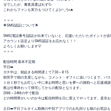
🥉でしたが、審査員選ばれず💦
これからファンも実力もつけてくよ(ง •̀_•́)ง🔥
＝＝＝
🌟SMS認証について🌟
SMS(電話番号)認証が出来ていないと、応援いただいたポイントが反
アカウント設定よりSMS認証をお忘れなく！！
よろしくお願いします💡
＝＝＝
配信時間 基本不定期
平日➡️
ガチ中は、朝起きる時間遅くて7:30～8:15
朝苦手で朝の支度しながら、コメント・ギフトに追いつくまで、バス
１分１秒でもお忙しい中に来お時間と思いを夢への挑戦へと応援感謝
夜は仕事終わって帰宅してからの配信となります。
20時～24時の中で配信
どの時間帯がいいのか今は配信時間を日に変えてやってます。是非お
土日➡️平日フルタイム勤務の中別アプリでのお礼回りも猫のお世話も、家