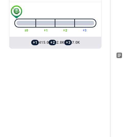
±0
+1
+2
+3
+1
415.0
+2
2.8K
+3
7.0K