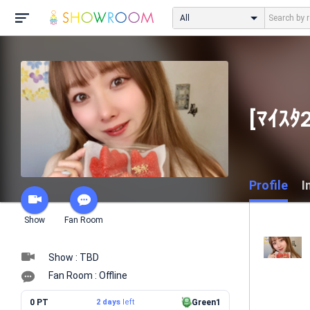
All
[ﾏｲｽ
Profile
I
Show
Fan Room
Show : TBD
Fan Room : Offline
0 PT
2 days
left
Green1