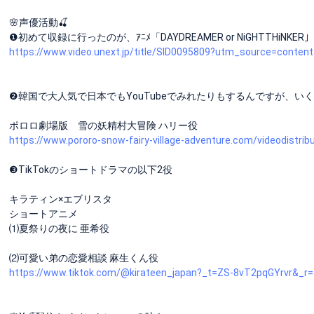
🌸声優活動🍒
❶初めて収録に行ったのが、ｱﾆﾒ「DAYDREAMER or NiGHTTHiNKE
https://www.video.unext.jp/title/SID0095809?utm_source=conten
❷韓国で大人気で日本でもYouTubeでみれたりもするんですが、いくつ
ポロロ劇場版 雪の妖精村大冒険 ハリー役
https://www.pororo-snow-fairy-village-adventure.com/videodistrib
❸TikTokのショートドラマの以下2役
キラティン×エブリスタ
ショートアニメ
⑴夏祭りの夜に 亜希役
⑵可愛い弟の恋愛相談 麻生くん役
https://www.tiktok.com/@kirateen_japan?_t=ZS-8vT2pqGYrvr&_r=