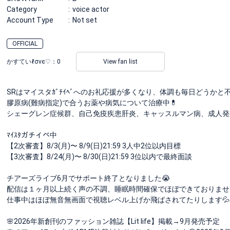
Category
voice actor
Account Type
Not set
OFFICIAL
かすていℓσνє♡：
0
View fan list
SRはマイスタｶﾞﾁｲﾍﾞへのお礼応援が多くなり、体調も毎日どうかと
膠原病(難病指定)で合うお薬や病気について治療中💊
シェーグレン症候群、自己免疫疾患肝炎、キャッスルマン病、成人発
ﾏｲｽﾀガチイベ中
【2次審査】8/3(月)〜 8/9(日)21:59 3人中2位以内目標
【3次審査】8/24(月)〜 8/30(日)21:59 3位以内で最終面談
チアーズライブ6月でサポート終了となりました😭
配信は１ヶ月以上続く声の不調、睡眠時間確保でほぼできておりません
仕事中はほぼ無音無画面で視聴レベル上げか飛ばされてたりします💦
🌸2026年新創刊のファッション雑誌【Lit life】掲載→9月発売予定