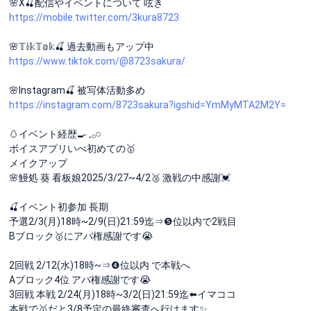
🌸X🍒配信やイベントについて 呟き
https://mobile.twitter.com/3kura8723
🌸𝕋𝕚𝕜𝕋𝕠𝕜🍒 過去動画もアップ中
https://www.tiktok.com/@8723sakura/
🌸Instagram🍒 被写体活動多め
https://instagram.com/8723sakura?igshid=YmMyMTA2M2Y=
🥚イベント経歴🍳 𓈒𓂂𓏸
ボイスアプリいべ初めての🥇
メイクアップ
🌸鰻処 葵 看板娘2025/3/27~4/2🥉 激戦の中感謝💓‪
🍒イベント初参加 長期
予選2/3(月)18時~2/9(日)21:59迄⇒❺位以内で2戦目
Bブロック🥇にアバ権感謝です😭
2回戦 2/12(水)18時~⇒❹位以内 で本戦へ
Aブロック4位 アバ権感謝です😭
3回戦 本戦 2/24(月)18時~3/2(日)21:59迄⬅️イマココ
本戦で🥇だと3/8予定の最終審査へ行けます✨