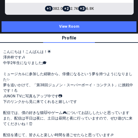
+1
382.0
+2
2.7K
+3
6.8K
View Room
Profile
こんにちは！こんばんは！🌟
澤井梓です🎶
中学2年生になりました🎓
ミュージカルに参加した経験から、俳優になるという夢を持つようになりまし
た✨
夢を追いかけて、「第38回ジュノン・スーパーボーイ・コンテスト」に挑戦中
です！💪
JUNON TVに写真もアップ中です📷
下のリンクから見に来てくれると嬉しいです
配信では、僕の好きな猫🐱やゲーム🎮についてお話ししたいと思っています
また、配信は平日は夜に、土日は昼間と夜に行っていますので、ぜひ遊びに来
てくださいね！⏰
配信を通じて、皆さんと楽しい時間を過ごせたらと思っています🎉