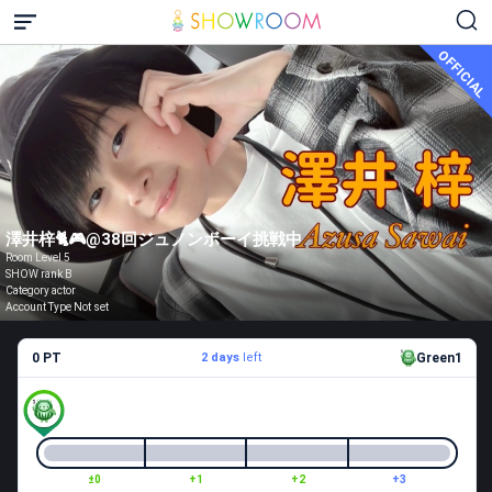
OFFICIAL
澤井梓🐈🎮@38回ジュノンボーイ挑戦中
Room Level 5
SHOW rank B
Category actor
Account Type Not set
0 PT
2 days
left
Green1
±0
+1
+2
+3