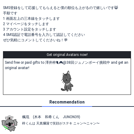
SMS登録をして応援してもらえると僕の順位も上がるので嬉しいです😸
手順です
1 画面左上の三本線をタッチします
2 マイページをタッチします
3 アカウント設定をタッチします
4 SMS認証で電話番号を入力して認証してください
ぜひ気軽にコメントしてくださいね！💬
Get original Avatars now!
Send free or paid gifts to 澤井梓🐈🎮@38回ジュノンボーイ挑戦中 and get an
original avatar!
Recommendation
楓琉 (木本 和希くん JUNON39)
梓くんは 天真爛漫で笑顔がステキ ニャン〜ニャン〜