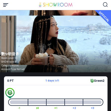
OFFICIAL
艷✨明音🥛
Room Level 15
SHOW rank B
Category music
Account Type Not set
0 PT
1 days
left
Green2
-1
±0
+1
+2
+3