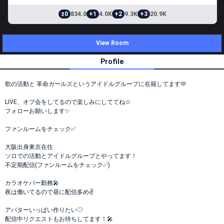
±0
834.0
+1
4.0K
+2
9.3K
+3
20.9K
View Room
Profile
歌の活動と 革命ガールズというアイドルグループに在籍してます🫶
LIVE、オフ会をしてるので楽しみにしててね☆
フォローお願いします✨
ファンルームをチェック✅
大阪出身東京在住
ソロでの活動とアイドルグループとやってます！
不定期配信(ファンルームをチェック✅)
カラオケバー勤務🎤
夜は働いてるので昼に配信多め✌️
アバターいっぱい作りたい♡
配信中リクエストもお待ちしてます！🎤