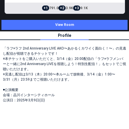
+1
791.0
+2
3.9K
+3
9.1K
View Room
Profile
「ラフ×ラフ 2nd Anniversary LIVE AKO〜あかるくカワイく面白く！〜」の見逃
し配信が視聴できるチケットです！
※本チケットをご購入いただくと、3/14（金）20:00配信の「ラフ×ラフメンバ
ーと一緒に2nd Anniversary LIVEを視聴しよう！特別生配信！」もセットでご視
聴いただけます。
※見逃し配信は3/13（木）20:00〜本ルームで放映後、3/14（金）1:00〜
3/31（月）23:59までご視聴いただけます。
◾️公演概要
会場：品川インターシティホール
公演日：2025年3月9日(日)