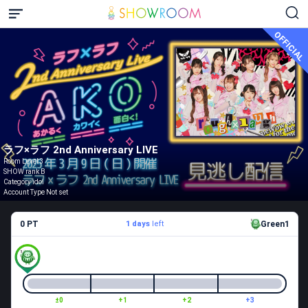
OFFICIAL
ラフ×ラフ 2nd Anniversary LIVE
Room Level 3
SHOW rank B
Category idol
Account Type Not set
0 PT
1 days
left
Green1
±0
+1
+2
+3