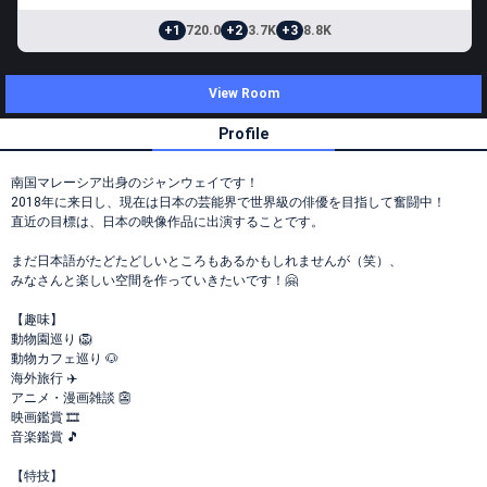
+1
720.0
+2
3.7K
+3
8.8K
View Room
Profile
南国マレーシア出身のジャンウェイです！
2018年に来日し、現在は日本の芸能界で世界級の俳優を目指して奮闘中！
直近の目標は、日本の映像作品に出演することです。
まだ日本語がたどたどしいところもあるかもしれませんが（笑）、
みなさんと楽しい空間を作っていきたいです！🤗
【趣味】
動物園巡り 🦁
動物カフェ巡り 🐶
海外旅行 ✈️
アニメ・漫画雑談 👺
映画鑑賞 🎞️
音楽鑑賞 🎵
【特技】