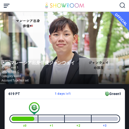
OFFICIAL
🇲🇾マレーシア出身俳優ジャンウェイ
Room Level 1
SHOW rank C
Category talent
Account Type Not set
619 PT
1 days
left
Green1
±0
+1
+2
+3