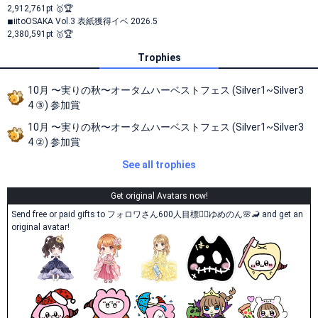
2,912,761pt 🥇🏆
◾︎iitoOSAKA Vol.3 表紙獲得イベ 2026.5
2,380,591pt 🥇🏆
Trophies
10月 〜実りの秋〜オータムハーベストフェス (Silver1~Silver3
4 ③) 参加賞
10月 〜実りの秋〜オータムハーベストフェス (Silver1~Silver3
4 ②) 参加賞
See all trophies
Get original Avatars now!
Send free or paid gifts to フォロワさん600人目標❤️‍🔥ゆめのん🌸🦂 and get an
original avatar!