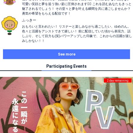
可愛い笑顔と夢を追う強い姿に圧倒されます❤️‍🔥 これを読むあなたもきっと
魅了されるでしょう！ その堂々と夢を叶える瞬間を共に過ごしませんか？
勇気や希望をもらえる配信です！
ふっきー
おもろいと言われたい！ リスナーと楽しみながら過ごしたい、ゆめのん。
色々と活躍をアシストできて嬉しい！ 前に配信していた頃から表現力、話
しぶり、そして目力も(笑)パワーアップした印象で、これからの活躍が楽し
みしかない！！
See more
Participating Events
2 day remaining