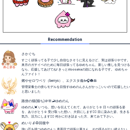
Recommendation
さかぐち
すごく頑張ってる子で少し自信なさそうに見えるけど、実は頑張りやです。
来月のガチイベのために毎日頑張ってるゆめちゃん、新しい推しを見つける
なら、応援してあげてね! きっとiitoosakaの顔になれる子です。 ゆめちゃ
んファイト！
燃やせロワベリ（berrys）、エクスタ魂☕🎧️🎃🥞
管理栄養士の傍らモデルを目指すゆめのんさんがかっこいいので応援したい
と思いました
路傍の猫(猫ち)＠🌸🦂ゆめのん
ゆめのん💓 いつも、想いを伝えてくれて、ありがとう☺️ 日々の頑張る姿
を、ありがとう☺️ 受け取った想い、大切にします🙇‍♂️ 目に染みた姿、生きる
気力、活力にします🙇‍♂️ 何かに行き詰まった方、来てみて下さい。
めいり🔬🥼回復中
強い芯を持つゆめのん✨ 真面目で頑張り屋さん、その揺るがない絶えない