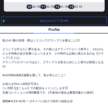
±0
24.7K
+1
32.7K
+2
41.7K
+3
53.1K
Next Live 8/7 7:30 PM
Profile
私の今1番の目標・夢はミスコンでグランプリを獲ること❤️‍🔥
どうしても叶えたい夢がある。その為にはグランプリという称号と、それがも
たらす特典が必ず必要になってきます。どの時代も記録に残されるのは【グラ
ンプリ】だけ。
グランプリがゴールではなく、グランプリを取るためにした努力が財産となる
❤️‍🔥
iitoOSAKA表紙2連覇を通して、私が学んだこと✨️
お知らせꉂꉂ📣 ⚠️MG許可済⚠️
1ヶ月間【ぽこちゃ】での配信をメインにします🈁
京都コレクションのSNS審査です。(不参加の場合は審査対象から除外)
期間▶︎8/24~8/30 ＊ガチイベに向けて枠作り頑張る😤