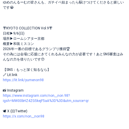
ゆめのんるーむの皆さんも、ガチイベ始まったら駆けつけてくださると嬉しい
です😭
👘KYOTO COLLECTION Vol.9👘
日程▶︎9/6(日)
場所▶︎ロームシアター京都
概要▶︎和装ミスコン
2026年一番の目標であるグランプリ獲得🏆
その為には会場に応援にきてくれるみんなの力が必要です！あとSNS審査はみ
んなの力を借りたいです🥺︎
【SNS：もっと深く知るなら】
🔗 Lit.link
https://lit.link/yumenon98
📸 Instagram
https://www.instagram.com/non__non.98?
igsh=MW00bHZ4ZG5kejF5aA%3D%3D&utm_source=qr
🕊️ X (旧Twitter)
https://x.com/non__non98