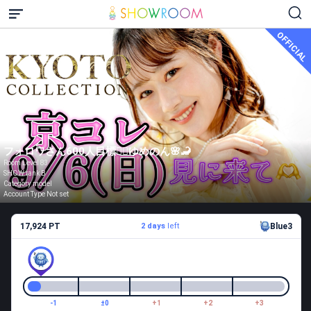
OFFICIAL
フォロワさん600人目標❤️‍🔥ゆめのん🌸🦂
Room Level 83
SHOW rank B
Category model
Account Type Not set
17,924 PT
2 days
left
Blue3
-1
±0
+1
+2
+3