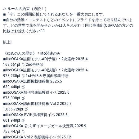
⚠️ ルームの約束（必読！）
◾︎「今」この瞬間応援してくれるあなたを一番大切にします。
◾︎自分の活動・コンテストなどのイベントにプライドを持って取り組んでいま
す。どの世界で花を開かせたいかは人それぞれ！同じ事務所(OSAKA)の方との
比較はお控えください🙇‍♀️
以上‼️
《ゆめのんの歴史》＊iito関連のみ
◾︎iitoOSAKA誌面モデルAD(予選) ＊2次選考 2025.4
169,661pt 🥇 2nd合格㊗️
◾︎iitoOSAKA誌面モデルAD(決勝) ＊2次選考 2025.4
973,230pt 🥇 1st合格＆専属面談獲得㊗️
◾︎iitoOSAKA誌面掲載獲得権 2025.5
630,448pt 🥇
◾︎iitoOSAKA創刊号表紙獲得イベ 2025.6
575,398pt 🥈
◾︎iitoOSAKA誌面掲載獲得権 Vol.2 2025.7
1,066,728pt 🥇
◾︎iitoOSAKA PV出演権獲得イベ 2025.8
601,948pt 🥈
◾︎iitoOSAKA 公式HPイメージガール決定戦 2025.9
759,447pt 🥇
◾︎iitoOSAKA Vol.2 表紙獲得イベ 2025.12