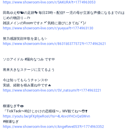
https://www.showroom-live.com/r/SAKURA?t=1774963053
田島ゆえ🎼🐿の足跡👣 毎日23時～配信!! 一児の母が立派な声優になるまでのは
じめの物語り︵ᡣ𐭩
雑談メインのRoomです♬.*ﾟ気軽に遊びにきてね´ ³`)ﾉ
https://www.showroom-live.com/r/yueyue?t=1774963130
努力感謝笑顔🌸歌を楽しも✨
https://www.showroom-live.com/r/8631b5377572?t=1774962621
ソロアイドル #陽向なつみ です🫶
将来大きなステージに立てるよう
今は知ってもらうチャンスや
実績、経験を積み重ね中です🔥
https://www.showroom-live.com/r/SV_natsumi?t=1774963221
柳瀬なぎ🍭🍩
『TickTack〜時計じかけの恋模様〜』MV観てね〜😳❣️
https://youtu.be/pFXp9jwRosU?si=4L4svoYHCvQeSWvn
#柳瀬なぎ
https://www.showroom-live.com/r/AngeReve053?t=1774963352