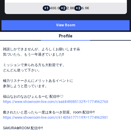
+1
400.0
+2
2.8K
+3
6.9K
View Room
Profile
雑談しかできませんが、よろしくお願いします🙇
気づいたら、もう一年過ぎていました❗️
ミッションで来られる方も大歓迎です。
どんどん使って下さい。
極力リスナーさんにメリットあるイベントに
参加しようと思っています。
福山なおのなおぴょんるーむ 配信中♡
https://www.showroom-live.com/r/aa6849085132?t=1774962760
癒されたいと思ったら一度は来るべき部屋。room 配信中!!
https://www.showroom-live.com/r/614056177119?t=1774962901
SAKURA✿ROOM 配信中!!