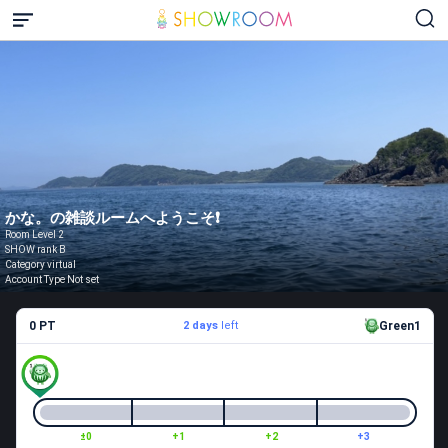
かな。の雑談ルームへようこそ❗️
Room Level 2
SHOW rank B
Category virtual
Account Type Not set
0 PT
2 days
left
Green1
±0
+1
+2
+3