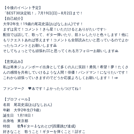
【今後のイベント予定】
「BEST30決定戦！」7月19日(日)～8月2日まで！
【自己紹介】
大学2年生！19歳の尾花史温(おばなしおん)です！
まずは見て！コメント！きら星！いただけるとありがたいです✨
配信では話して、歌って、ギター弾いたり、筋トレしたりと色々します！他に
もリクエストあれば答えます！コメントも全部読みたいと思っているのでよか
ったらコメントとお願いします🙇
そしてちょっとでも頑張れ❤️‍🔥と思ってくれる方フォローお願いします🙏
【意気込み】
私は将来ジュノンボーイ出身として多くの人に笑顔！勇気！希望！夢！たくさ
んの感情を共有していけるような人間！俳優！バンドマン！になりたいです！
これから頑張っていきますのでどうか応援よろしくお願いします！！📣
ファンマーク 🧡♨です！よかったらつけてね！
【プロフィール】
名前 尾花史温(おばなしおん)
年齢 大学2年生(19歳）
誕生日 1月18日！
出身地 東京都
特技 歌🎙️ギター🎸なわとび(四重跳び達成)
好きなこと 歌うこと！ギターを弾くこと！話すこ