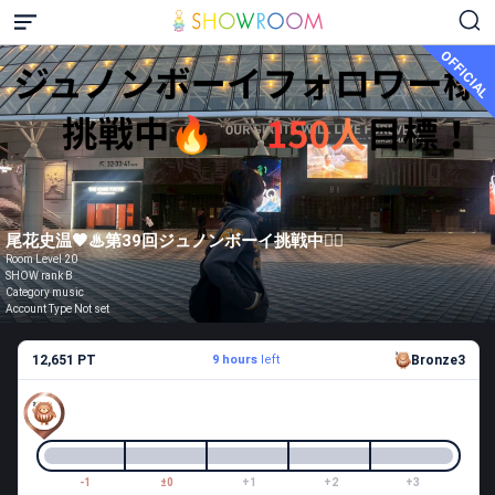
OFFICIAL
尾花史温🧡♨第39回ジュノンボーイ挑戦中❤️‍🔥
Room Level 20
SHOW rank B
Category music
Account Type Not set
12,651 PT
9 hours
left
Bronze3
-1
±0
+1
+2
+3