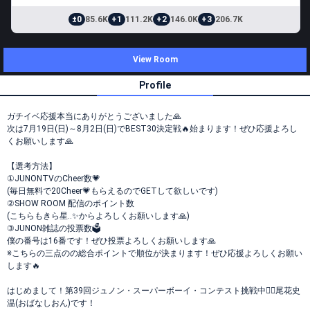
±0
85.6K
+1
111.2K
+2
146.0K
+3
206.7K
View Room
Profile
ガチイベ応援本当にありがとうございました🙏
次は7月19日(日)～8月2日(日)でBEST30決定戦🔥始まります！ぜひ応援よろし
くお願いします🙏
【選考方法】
①JUNONTVのCheer数💗
(毎日無料で20Cheer💗もらえるのでGETして欲しいです)
②SHOW ROOM 配信のポイント数
(こちらもきら星‥✨からよろしくお願いします🙏)
③JUNON雑誌の投票数🗳️
僕の番号は16番です！ぜひ投票よろしくお願いします🙏
※こちらの三点のの総合ポイントで順位が決まります！ぜひ応援よろしくお願い
します🔥
はじめまして！第39回ジュノン・スーパーボーイ・コンテスト挑戦中❤️‍🔥尾花史
温(おばなしおん)です！