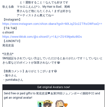
と！運動すること！なんでも好きです
歌える曲 マカロニえんぴつ、My Hair is Bad、尾崎
豊さんなど他にもたくさん！まずは好きな
アーティストさん教えてねー
【Instagram】
https://www.instagram.com/shion.obana?igsh=MXJqZGc2ZTRsOWFsaQ==
【Tik Tok】
o.shion0
https://www.tiktok.com/@o.shion0?_r=1&_t=ZS-93Njwkz8tDs
【JUNONTV】
尾花史温
*注意点*
SMS認証をされていない方はしていただけるとありがたいです！していないと
きら星などのポイントが加算されないです😭
【推薦コメント】ありがとうございます😆
・魁斗さん
・yumitakaさん
Get original Avatars now!
Send free or paid gifts to 尾花史温🧡♨第39回ジュノンボーイ挑戦中❤️‍🔥 and
get an original avatar!