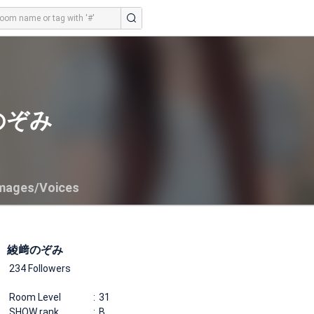
のぞみ
mages/Voices
綾﨑のぞみ
234 Followers
Room Level
31
SHOW rank
B