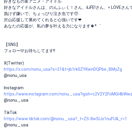
好きなもの🎀アニメ・アイドル
好きなアイドルさんは、のんふぃく！さん、iLiFE!さん、= LOVEさんで
負けず嫌いで、ちょっぴり泣き虫です🥺
沢山応援して褒めてくれると心強いです‪‪❤︎‬
あなたの応援が、私の夢を叶える力になります🍀*゜
【SNS】
フォロー🩷お待ちしてます!!
X(Twitter)
https://x.com/nonu_usa?s=21&t=jb1rk0ZYKwnDQPbe_BMyZg
@nonu_usa
Instagram
https://www.instagram.com/nonu._.usa?igsh=c2V2Y2FoMGl4bWw
@nonu._.usa
TikTok
https://www.tiktok.com/@nonu._.usa?_t=ZS-8wSlJx1nuFU&_r=1
@nonu._.usa