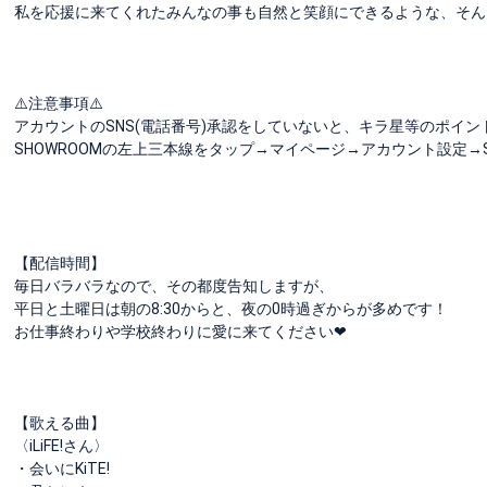
私を応援に来てくれたみんなの事も自然と笑顔にできるような、そんな
⚠️注意事項⚠️
アカウントのSNS(電話番号)承認をしていないと、キラ星等のポイ
SHOWROOMの左上三本線をタップ→マイページ→アカウント設定→
【配信時間】
毎日バラバラなので、その都度告知しますが、
平日と土曜日は朝の8:30からと、夜の0時過ぎからが多めです！
お仕事終わりや学校終わりに愛に来てください‪‪❤︎‬
【歌える曲】
〈iLiFE!さん〉
・会いにKiTE!