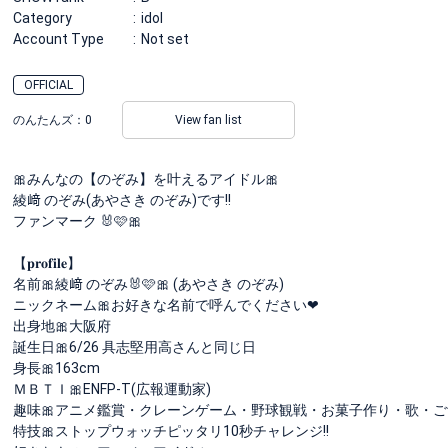
Category
idol
Account Type
Not set
OFFICIAL
のんたんズ：
0
View fan list
🎀みんなの【のぞみ】を叶えるアイドル🎀
綾﨑 のぞみ(あやさき のぞみ)です!!
ファンマーク 🐰🩷🎀
【𝐩𝐫𝐨𝐟𝐢𝐥𝐞】
名前🎀綾﨑 のぞみ🐰🩷🎀 (あやさき のぞみ)
ニックネーム🎀お好きな名前で呼んでください‪‪❤︎‬
出身地🎀大阪府
誕生日🎀6/26 具志堅用高さんと同じ日
身長🎀163cm
ＭＢＴＩ🎀ENFP-T(広報運動家)
趣味🎀アニメ鑑賞・クレーンゲーム・野球観戦・お菓子作り・歌・
特技🎀ストップウォッチピッタリ10秒チャレンジ!!