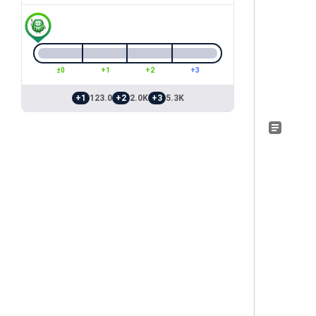
±0
+1
+2
+3
+1
123.0
+2
2.0K
+3
5.3K