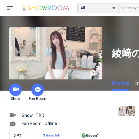
All
綾﨑
Profile
I
Show
Fan Room
Show : TBD
Fan Room : Offline
0 PT
3 days
left
Green1