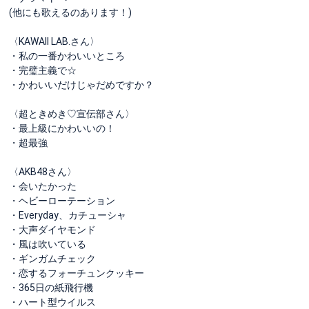
(他にも歌えるのあります！)
〈KAWAII LAB.さん〉
・私の一番かわいいところ
・完璧主義で☆
・かわいいだけじゃだめですか？
〈超ときめき♡宣伝部さん〉
・最上級にかわいいの！
・超最強
〈AKB48さん〉
・会いたかった
・ヘビーローテーション
・Everyday、カチューシャ
・大声ダイヤモンド
・風は吹いている
・ギンガムチェック
・恋するフォーチュンクッキー
・365日の紙飛行機
・ハート型ウイルス