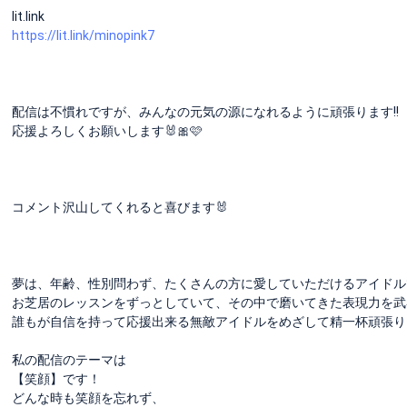
lit.link
https://lit.link/minopink7
配信は不慣れですが、みんなの元気の源になれるように頑張ります!!
応援よろしくお願いします🐰🎀🩷️
コメント沢山してくれると喜びます🐰
夢は、年齢、性別問わず、たくさんの方に愛していただけるアイドルです‪
お芝居のレッスンをずっとしていて、その中で磨いてきた表現力を武
誰もが自信を持って応援出来る無敵アイドルをめざして精一杯頑張りま
私の配信のテーマは
【笑顔】です！
どんな時も笑顔を忘れず、