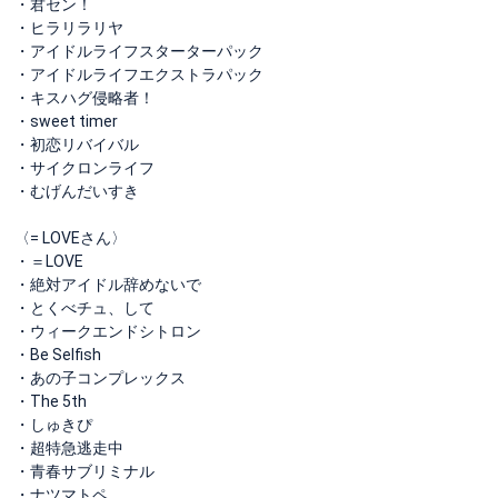
・君セン！
・ヒラリラリヤ
・アイドルライフスターターパック
・アイドルライフエクストラパック
・キスハグ侵略者！
・sweet timer
・初恋リバイバル
・サイクロンライフ
・むげんだいすき
〈= LOVEさん〉
・＝LOVE
・絶対アイドル辞めないで
・とくべチュ、して
・ウィークエンドシトロン
・Be Selfish
・あの子コンプレックス
・The 5th
・しゅきぴ
・超特急逃走中
・青春サブリミナル
・ナツマトペ