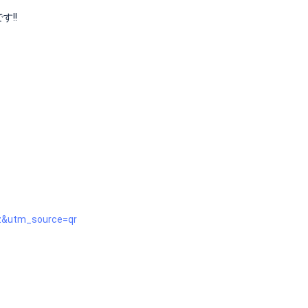
す!!
z&utm_source=qr