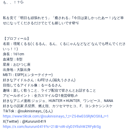
も、、！？💦
私を見て「明日も頑張れそう」「癒される」｢今日は楽しかったあー！｣など幸
せになってくださるだけでとても嬉しいです🫣🫧
【プロフィール】
名前：増尾くるる(くるるん、るん、くるにゃんなどなど なんでも呼んでくださ
いっ！！)
身長：161cm
血液型：B型
星座：おひつじ座
出身地：大阪出身
MBTI：ESFP(エンターテイナー)
好きなアイドルさん：iLiFE!さん(福丸うささん)
目指してるアイドル像：るーるるさん
趣味：楽しく歌うこと、ライブ配信で皆さんとお話すること
アピールポイント：全力スマイル😊1発芸🫣歌🎶
好きなアニメ漫画:ジョジョ、HUNTER × HUNTER、ワンピース、NANA
好きな小説家:爪切男、燃え殻、カツセマサヒコ、F、ヨシタケシンスケ
TikTok：@sukinisinayo_ (るん)
https://www.tiktok.com/@sukinisinayo_?_t=ZS-8wEGSRjNOSX&_r=1
X(Twitter)：@Kururun0419
https://x.com/kururun0419?s=21&t=xW-clyD3YllshWZRFy8rSg