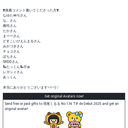
❣️推薦コメント書いてくださった方❣️
なゆた🪼🫧さん
な。さん
雅司さん
たかさん
まーーさん
どすこいぴえんまるさん
みかづきさん
チョコさん
ぽちさん
SRDDさん
🐍たっくん🐍🐰🎀
レガシィさん
あっくん
本当にありがとうございます‎߹ㅁ‎߹)♡
Get original Avatars now!
Send free or paid gifts to 増尾くるる No.136 TIF de Debut 2025 and get an
original avatar!