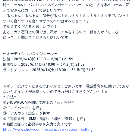
時のコールの「パンパンパンパンポケモンパン〜」のところを私のコールに変
えて皆さんにコールして欲しいです❕
「るんるん！るんるん！気分がるん！ミルミル！ミルミル！ミルモでポンっ！
すべり台〜すべり台〜サザエの〜中はすべり台〜！」
で覚えてくださると嬉しいです！
あと、ガチ恋口上の所では、私がコールをするので、皆さんが「なにな
に〜？」と聞いてくださると嬉しいです！
〜オーディションスケジュール〜
決勝：2025/6/4(水) 18:00 ～ 6/8(日) 21:59
敗者復活：2025/6/11(水) 18:00 ～ 6/12(木) 21:59
ラストチャンス：2025/6/14(土) 18:00 ～ 6/15(日) 21:59
⚠️ギフト投げてくださる方ありがとうございます！電話番号を紐付けしておか
ないとポイントが反映しないのでそれだけご注意ください！！💧
〜方法〜
①SHOWROOMを開いて左上の『三」を押す
②『マイページ」を押す
③『アカウント設定』を押す
③『電話番号 （SMS）認証』の欄の『登録』を押す
④画面に従って必要事項を入力で完了です❕
https://www.showroom-live.com/user/account_setting