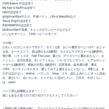
Chilli Beans.🩷ほぼ全て
My hair is bad🩷ほぼ全て
tele🩷ほぼ全て
go!go!vanillas🩷エマ、平成ペイン、Life is beautifulなど
Saucy Dog🩷ほぼ全て
RADWIMPS🩷ほぼ全て
backnumber🩷花束、チェックのワンピースなどなど
にしな🩷ダーリン、1999.ヘビースモーク
その他！
かわいいだけじゃダメですか？、サインはB、おジャ魔女カーニバル!!、おじゃ
ま虫、オーケストラ、花は誰のもの(練習)、カスタムラブキスドール(練習中)、
雪の華、ハナミズキ、Feel The Love、愛とU、グリズリーに襲われたら♡、セ
ーシュン、全方向美女、8ミリフィルム、シル ヴ プレジデント、ヒアルロンリ
ーガール(練習中)、桃色の片思い(練習中)、日常革命、金木犀の夜、東京、
1999、センチメンタルキス、愛してみてよ減るもんじゃないし、#情とは、女
の子は泣かない、drama、バランス、Soup、３％、恋心よあたしにきっと恋あ
れ、君がいい、会いたいわ、どうでもいい話がしたい、三日月、今日くらい
は、swim
バンド系も結構歌えます！！！！
他にもあると思うのでぜひぜひリクエストしてください！
⚠️最後は壇上発表の後に、アイドルライフスターターパックで終わります❕その