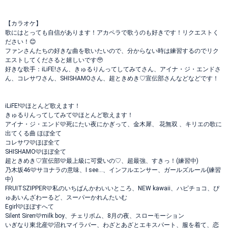
【カラオケ】
歌にはとっても自信があります！アカペラで歌うのも好きです！リクエストく
ださい！😊
ファンさんたちの好きな曲を歌いたいので、分からない時は練習するのでリク
エストしてくださると嬉しいです🥹
好きな歌手：iLiFE!さん、きゅるりんってしてみてさん、アイナ・ジ・エンドさ
ん、コレサワさん、SHISHAMOさん、超ときめき♡宣伝部さんなどなどです！
iLiFE!🩷ほとんど歌えます！
きゅるりんってしてみて🩷ほとんど歌えます！
アイナ・ジ・エンド🩷死にたい夜にかぎって、金木犀、 花無双 、キリエの歌に
出てくる曲 ほぼ全て
コレサワ🩷ほぼ全て
SHISHAMO🩷ほぼ全て
超ときめき♡宣伝部🩷最上級に可愛いの♡、超最強、すきっ！(練習中)
乃木坂46🩷サヨナラの意味、I see...、インフルエンサー、ガールズルール(練習
中)
FRUITSZIPPER🩷私のいちばんかわいいところ、NEW kawaii、ハピチョコ、ぴ
ゅあいんざわーるど、スーパーかれんたいむ
Egirl🩷ほぼすへて
Silent Siren🩷milk boy、チェリボム、8月の夜、スローモーション
いぎなり東北産🩷沼れマイラバー、わざとあざとエキスパート、服を着て、恋