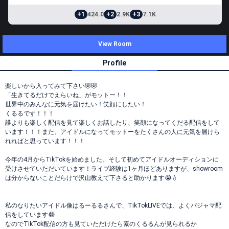
+1
424.0
+2
2.9K
+3
7.1K
View Room
Profile
楽しいから入ってみて下さい🤣🤣
「生きてるだけでえらいね」がモットー！！
世界中のみんなに元気を届けたい！笑顔にしたい！
くるるです！！！
誰よりも楽しく配信を見て楽しくお話したり、笑顔になってくだる配信をして
います！！！また、アイドルになってモットーをたくさんの人に元気を届けら
れればと思っています！！！
今年の4月からTikTokを始めました。そして初めてアイドルオーディションに
受けさせていただいています！ライブ経験は1ヶ月ほどありますが、showroom
は分からないことだらけで沢山教えて下さると助かります😭💧
私のなりたいアイドル像はるーるるさんで、TikTokLIVEでは、よくパジャマ配
信をしています😂
なのでTikTok配信の方も見ていただけたら素のくるるんが見られるか