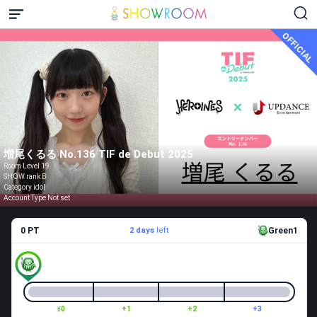
OFFICIAL
増尾くるる No.136 TIF de Debut 2025
Room Level 19
SHOW rank B
Category idol
Account Type Not set
0 PT
2 days
left
Green1
±0
+1
+2
+3