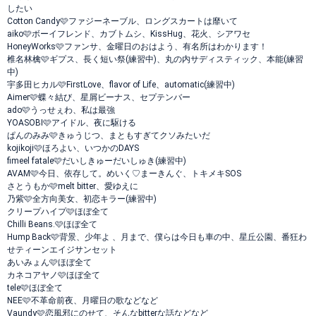
したい
Cotton Candy🩷ファジーネーブル、ロングスカートは靡いて
aiko🩷ボーイフレンド、カブトムシ、KissHug、花火、シアワセ
HoneyWorks🩷ファンサ、金曜日のおはよう、有名所はわかります！
椎名林檎🩷ギプス、長く短い祭(練習中)、丸の内サディスティック、本能(練習
中)
宇多田ヒカル🩷FirstLove、flavor of Life、automatic(練習中)
Aimer🩷蝶々結び、星屑ビーナス、セプテンバー
ado🩷うっせぇわ、私は最強
YOASOBI🩷アイドル、夜に駆ける
ぱんのみみ🩷きゅうじつ、まともすぎてクソみたいだ
kojikoji🩷ほろよい、いつかのDAYS
fimeel fatale🩷だいしきゅーだいしゅき(練習中)
AVAM🩷今日、依存して。めいく♡まーきんぐ、トキメキSOS
さとうもか🩷melt bitter、愛ゆえに
乃紫🩷全方向美女、初恋キラー(練習中)
クリープハイプ🩷ほぼ全て
Chilli Beans.🩷ほぼ全て
Hump Back🩷背景、少年よ 、月まで、僕らは今日も車の中、星丘公園、番狂わ
せティーンエイジサンセット
あいみょん🩷ほぼ全て
カネコアヤノ🩷ほぼ全て
tele🩷ほぼ全て
NEE🩷不革命前夜、月曜日の歌などなど
Vaundy🩷恋風邪にのせて、そんなbitterな話などなど