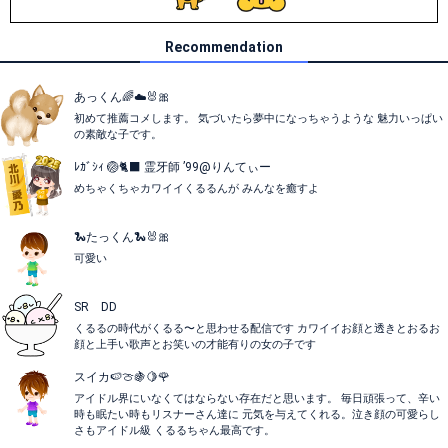
Recommendation
あっくん🌈☁️🐰🎀
初めて推薦コメします。 気づいたら夢中になっちゃうような 魅力いっぱい
の素敵な子です。
ﾚｶﾞｼｨ 🏐🐈‍⬛ 霊牙師 ’99@りんてぃー
めちゃくちゃカワイイくるるんが みんなを癒すよ
🐍たっくん🐍🐰🎀
可愛い
SR DD
くるるの時代がくるる〜と思わせる配信です カワイイお顔と透きとおるお
顔と上手い歌声とお笑いの才能有りの女の子です
スイカ🍉🍈🍇🍋🌹
アイドル界にいなくてはならない存在だと思います。 毎日頑張って、辛い
時も眠たい時もリスナーさん達に 元気を与えてくれる。泣き顔の可愛らし
さもアイドル級 くるるちゃん最高です。