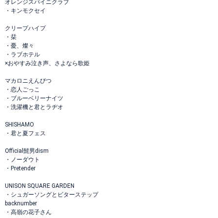
オレンジスパイニクラブ
・キンモクセイ
クリープハイプ
・栞
・憂、燦々
・ラブホテル
×おやすみ泣き声、さよなら歌姫
マカロニえんぴつ
・恋人ごっこ
・ブルーベリーナイツ
・洗濯機と君とラヂオ
SHISHAMO
・君と夏フェス
Official髭男dism
・ノーダウト
・Pretender
UNISON SQUARE GARDEN
・シュガーソングとビターステップ
backnumber
・高嶺の花子さん