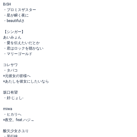
BiSH
・プロミスザスター
・星が瞬く夜に
・beautifulさ
【シンガー】
あいみょん
・愛を伝えたいだとか
・君はロックを聴かない
・マリーゴールド
コレサワ
・タバコ
×元彼女の皆様へ
×あたしを彼女にしたいなら
坂口有望
・好-じょし-
miwa
・ヒカリへ
×夜空。feat.ハジ→
酸欠少女さユり
・平行線