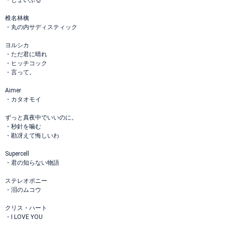
・じょいふる
椎名林檎
・丸の内サディスティック
ヨルシカ
・ただ君に晴れ
・ヒッチコック
・言って。
Aimer
・カタオモイ
ずっと真夜中でいいのに。
・秒針を噛む
・勘冴えて悔しいわ
Supercell
・君の知らない物語
ステレオポニー
・泪のムコウ
クリス・ハート
・I LOVE YOU