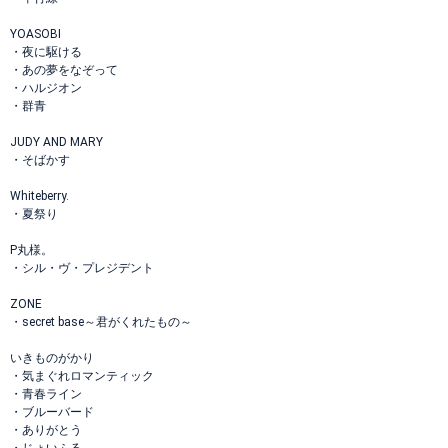
YOASOBI
・夜に駆ける
・あの夢をなぞって
・ハルジオン
・群青
JUDY AND MARY
・そばかす
Whiteberry.
・夏祭り
P丸様。
・シル・ヴ・プレジデント
ZONE
・secret base～君がくれたもの～
いきものがかり
・気まぐれロマンティック
・青春ライン
・ブルーバード
・ありがとう