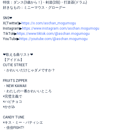
特技：ダンス(3歳から！)・剣道(2段)・打楽器(ドラム)
好きなもの：ミニーマウス・グローグー
SNS‪‪❤︎‬
X(Twitter)▶︎
https://x.com/aschan_mogumogu
Instagram▶︎
https://www.instagram.com/aschan.mogumogu
TikTok▶︎
https://www.tiktok.com/@aschan.mogumogu
YouTube▶︎
https://youtube.com/@aschan.mogumogu
‪‪❤︎歌える曲リスト‬❤︎
【アイドル】
CUTIE STREET
・かわいいだけじゃダメですか？
FRUITS ZIPPER
・NEW KAWAII
・わたしの一番かわいいところ
×完璧主義で
×ハピチョコ
×かがみ
CANDY TUNE
×キス・ミー・パティシエ
・倍倍FIGHT!