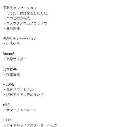
手羽先センセーション
・そうだ、僕は恋をしたんだ。
・ニコピの方程式
・ウノウクノウカノウサノウ
・夏情気性
強がりセンセーション
・いろいろ
Buono!
・初恋サイダー
乃木坂46
・指望遠鏡
= LOVE
・青春サブリミナル
・絶対アイドル辞めないで
≠ME
・サマーチョコレート
iLiFE!
・アイドルライフスターターパック