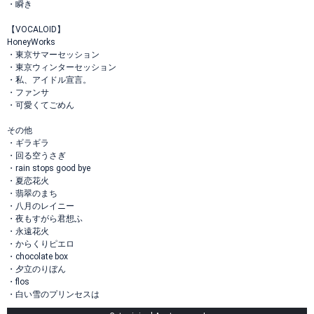
・瞬き
【VOCALOID】
HoneyWorks
・東京サマーセッション
・東京ウィンターセッション
・私、アイドル宣言。
・ファンサ
・可愛くてごめん
その他
・ギラギラ
・回る空うさぎ
・rain stops good bye
・夏恋花火
・翡翠のまち
・八月のレイニー
・夜もすがら君想ふ
・永遠花火
・からくりピエロ
・chocolate box
・夕立のりぼん
・flos
・白い雪のプリンセスは