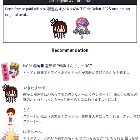
Get original Avatars now!
Send free or paid gifts to 羽澄あすか No.486 TIF de Debut 2025 and get an
original avatar!
Recommendation
ﾚｶﾞｼｨ 🏐🐈‍⬛ 霊牙師 ’99@りんてぃーNGT
とっても綺麗でカワイイあすかちゃんが素敵な笑顔でみんなを癒すよ
やきたま🪽🫧
確かな積み重ねがあって実力満点なオールラウンダー！！ 底なしな彼女の
魅力がもっともっとも~っと多くの人に伝わりますように…！！
とら
ステージが似合う実力者！ファンも一生懸命大事にしてくれる！さぁ、再び
ステージへ。
はるちゃん
アイスクリーム大好きあすかちゃん ファンみんなアイしてくれる 親しみや