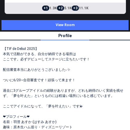
+1
1.3K
+2
5.1K
+3
11.1K
View Room
Profile
【TIF de Debut 2025】
本気で活動ができる、自分が納得できる場所は
ここです。必ずデビューしてステージに立ちたいです！
配信審査本当にありがとうございました˖ ࣪⊹
ついに6/20~合宿審査です！頑張って来ます！
過去に3グループアイドルの経験がありますが、どれも納得のいく実績を残せ
ず、「夢を叶えた」というものには程遠い場所にいると感じています。
ここでアイドルになって、「夢を叶えたい」です💫
‪‪❤︎‬プロフィール❤︎
名前：羽澄 あすか (はすみ あすか)
趣味：原木生ハム巡り・ディズニーリゾート