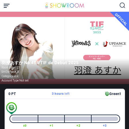
OFFICIAL
羽澄あすか No.486 TIF de Debut 2025
Room Level 23
SHOW rank B
Category idol
Account Type Not set
0 PT
3 hours
left
Green1
±0
+1
+2
+3