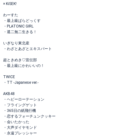
× KiSEK!
わーすた
・最上級ぱらどっくす
・PLATONIC GIRL
・遮二無二生きる！
いぎなり東北産
・わざとあざとエキスパート
超ときめき♡宣伝部
・最上級にかわいいの！
TWICE
・TT -Japanese ver.-
AKB48
・ヘビーローテーション
・フライングゲット
・365日の紙飛行機
・恋するフォーチュンクッキー
・会いたかった
・大声ダイヤモンド
・永遠プレッシャー