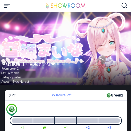
3Dお披露目！音姫まいな💎🧜🏻‍♀️
Room Level 2
SHOW rank B
Category virtual
Account Type Not set
0 PT
22 hours
left
Green2
-1
±0
+1
+2
+3