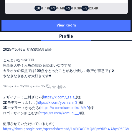
±0
1.1K
+1
4.6K
+2
10.3K
+3
23.4K
View Room
Profile
2025年5月6日 初配信記念日㊗️
こんまいな〜💎🧜🏻‍♀️
完全個人勢！人魚の歌姫 音姫まいなです🫧‪
カラオケの採点では100点をとったことがあり優しい歌声が得意です🎤
やなぎなぎさんが大好きです❣️
𓆝 𓆟 𓆜 𓆞𓆝 𓆟 𓆜 𓆞 𓆡 𓇼 𓆉 𓈒𓏸
デザイナー：三村ざじゃ(
https://x.com/_zaja_
)様
2Dモデラー：よしし(
https://x.com/yoshishi_3_
)様
3Dモデラー：かもたろ(
https://x.com/kamoniku_MMD
)様
ロゴ・サイン🎀こむぎ(
https://x.com/komugi___i
)様
使用させていただいているもの(
https://docs.google.com/spreadsheets/d/1aLYFACEMQdSpv9Dfa4jAhybP6EGV