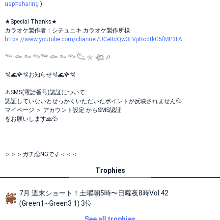
usp=sharing
)
★Special Thanks★
カラオケ製作者：シチュニキ カラオケ製作所様
https://www.youtube.com/channel/UCe8dQw3FVpRodtkG5fMP3FA
𓆝 𓆟 𓆜 𓆞𓆝 𓆟 𓆜 𓆞 𓆡 𓇼 𓆉 𓈒𓏸
🫧🌊🪸🫧お知らせ🫧🌊🪸🫧
⚠️SMS(電話番号)認証について
認証していないとせっかくいただいたポイントが反映されません💦
マイページ ＞ アカウント設定 からSMS認証
をお願いします🙏💦
＞＞＞ガチ恋NGです＜＜＜
Trophies
7月 週末ショート！土曜朝5時〜日曜夜8時Vol.42
(Green1~Green3 1) 3位
See all trophies