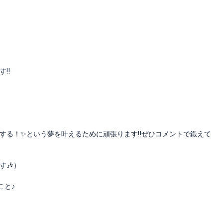
‼️
する！✨という夢を叶えるために頑張ります‼️ぜひコメントで鍛えて
す🎶）
こと♪