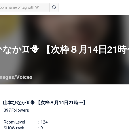
なか♊️🪻 【次枠８月14日21
mages/Voices
山本ひなか♊️🪻 【次枠８月14日21時〜】
397 Followers
Room Level
124
SHOW rank
B