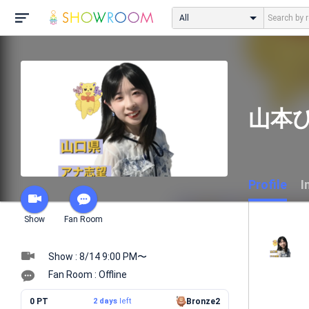
All
山本ひ
Profile
I
Show
Fan Room
Show : 8/14 9:00 PM〜
Fan Room : Offline
0 PT
2 days
left
Bronze2