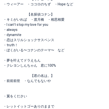
・ウィーアー ・ココロのちず ・Hope など
【名探偵コナン】
・キミがいれば ・渡月橋 ・相思相愛
・I can't stop my love for you
・always
・dynamite
・恋はスリルショックサスペンス
・truth！
・ぼくがいる〜コナンのテーマ〜 など
・夢を叶えてドラえもん
・クレヨンしんちゃん 君に100%
【君の名は。】
・前前前世 ・なんでもないや
・翼をください
・レットイットゴーありのままで