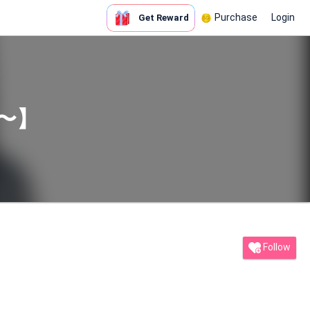
Purchase
Login
Get Reward
時〜】
Follow