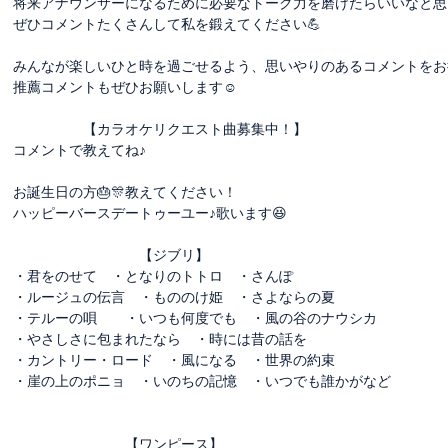
将来アナウンサーになるために必要なトーク力を磨けたらいいなと思
ぜひコメントたくさんして私を鍛えてください💪
みんなが楽しいひと時を過ごせるよう、思いやりのあるコメントをお
推薦コメントもぜひお願いします☺️
【カラオケリクエスト曲募集中！】
コメントで教えてね♪
お誕生日の方🎂🎊教えてください！
ハッピーバースデートゥーユー♪歌います😆
【ジブリ】
・君をのせて ・となりのトトロ ・さんぽ
・ルージュの伝言 ・もののけ姫 ・さよならの夏
・テルーの唄 ・いつも何度でも ・風の谷のナウシカ
・やさしさに包まれたなら ・時には昔の話を
・カントリー・ロード ・風になる ・世界の約束
・崖の上のポニョ ・いのちの記憶 ・いつでも誰かがなど
【ワンピース】