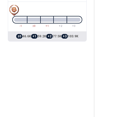
-1
±0
+1
+2
+3
±0
46.6K
+1
59.2K
+2
77.5K
+3
103.9K