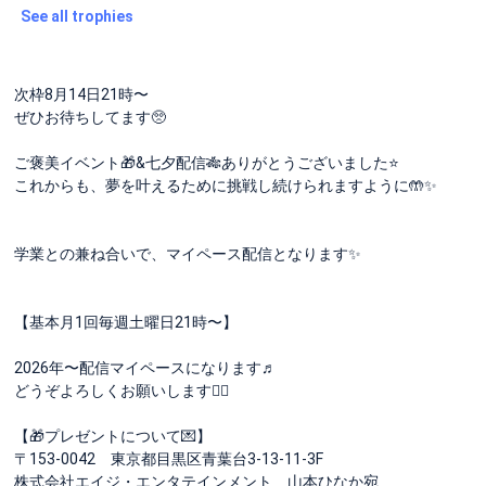
See all trophies
次枠8月14日21時〜
ぜひお待ちしてます🥺
ご褒美イベント🎁&七夕配信🎋ありがとうございました⭐️
これからも、夢を叶えるために挑戦し続けられますように🤲✨
学業との兼ね合いで、マイペース配信となります✨
【基本月1回毎週土曜日21時〜】
2026年〜配信マイペースになります♬
どうぞよろしくお願いします🙇‍♀️
【🎁プレゼントについて💌】
〒153-0042 東京都目黒区青葉台3-13-11-3F
株式会社エイジ・エンタテインメント 山本ひなか宛