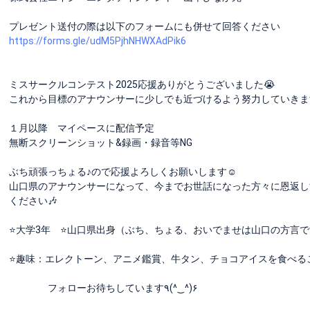
プレゼント送付の際は以下のフォームにも併せて回答ください
https://forms.gle/udM5PjhNHWXAdPik6
ミスサークルコンテスト2025応援ありがとうございました😭
これから目標のアナウンサーに少しでも近づけるよう努力していきます
１月以降 マイペースに配信予定
無断スクリーンショット&録画・録音等NG
ぶち頑張っちょる♪ので応援よろしくお願いします☺️
山口県のアナウンサーになって、今までお世話になった方々に恩返し
ください🎶
⭐️大学3年 ⭐️山口県出身（ぶち、ちょる、おいでませは山口の方言で
⭐️趣味：エレクトーン、アニメ鑑賞、牛タン、チョコアイスを食べる
フォローお待ちしています٩(^‿^)۶