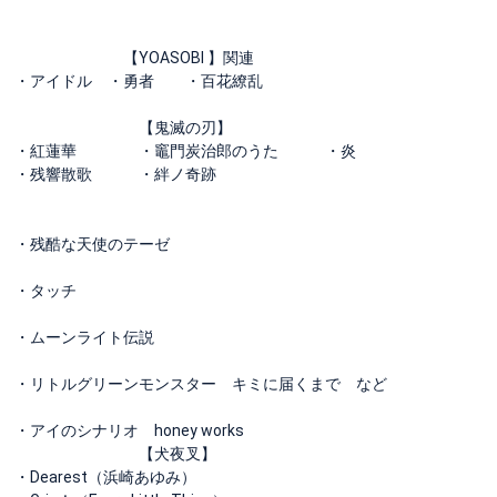
【YOASOBI 】関連
・アイドル ・勇者 ・百花繚乱
【鬼滅の刃】
・紅蓮華 ・竈門炭治郎のうた ・炎
・残響散歌 ・絆ノ奇跡
・残酷な天使のテーゼ
・タッチ
・ムーンライト伝説
・リトルグリーンモンスター キミに届くまで など
・アイのシナリオ honey works
【犬夜叉】
・Dearest（浜崎あゆみ）