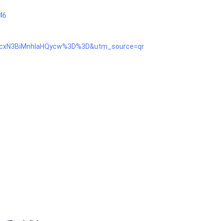
46
=MTcxN3BiMnhlaHQycw%3D%3D&utm_source=qr