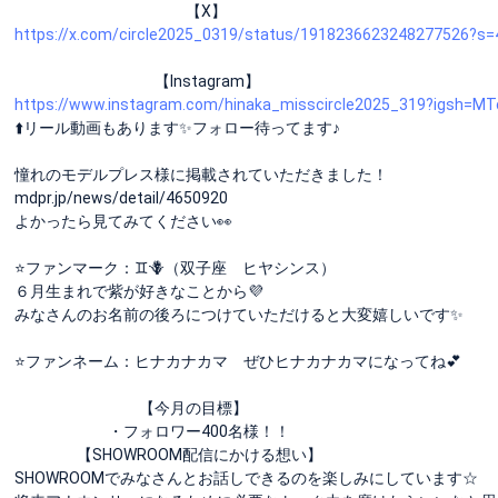
【X】
https://x.com/circle2025_0319/status/1918236623248277526?s=
【Instagram】
https://www.instagram.com/hinaka_misscircle2025_319?igsh
⬆️リール動画もあります✨フォロー待ってます♪
憧れのモデルプレス様に掲載されていただきました！
mdpr.jp/news/detail/4650920
よかったら見てみてください👀
⭐️ファンマーク：♊️🪻（双子座 ヒヤシンス）
６月生まれで紫が好きなことから💜
みなさんのお名前の後ろにつけていただけると大変嬉しいです✨
⭐️ファンネーム：ヒナカナカマ ぜひヒナカナカマになってね💕
【今月の目標】
・フォロワー400名様！！
【SHOWROOM配信にかける想い】
SHOWROOMでみなさんとお話しできるのを楽しみにしています☆