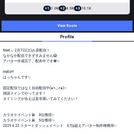
+1
1.0K
+2
4.5K
+3
10.1K
View Room
Profile
Next→ 2月7日(土)お昼配信！
なかなか配信できずすみません😱
アバター作成完了、配布中です🐝✨
Hello!!!
はっちゃんです✨
固定配信ではなく自由配信中(๑>◡<๑)✨
雑談メインでやってます！
タイミングが合えば是非覗いてみてください！
カラオケイベント🎤 8位獲得✨
カラオケイベント🎤 5位獲得✨
2025.6.22 スタートダッシュイベント 6万p超えアバター制作権獲得✨