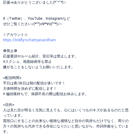
応援📣ありがとうございました(*´꒳`*)✨
X（Twitter）、YouTube、Instagramなど
ぜひご覧ください♪(*^^)o∀*∀o(^^*)♪✨
☆アカウント☆
https://linkfly.to/hattyanandham
🚫禁止🚫
応援要請やルーム紹介、宣伝等は禁止します。
※スクショ、画面録画等も禁止
嫌がることをしないようお願いいたします。
⭐︎配信時間⭐︎
平日は夜/休日は朝の配信が多いです！
大体時間を決めずに配信します！
※ 偏頭痛持ちで、体調不良の際は配信お休みします。
⭐︎目的⭐︎
人は見た目が明るく元気に見えても、心にはいくつものキズがあるものだと思
っています。
普段口にすることの出来ない複雑な感情など自分の気持ちだけでなく、周りの
方々の気持ちも代弁できる存在になりたいと思いながら、作詞作曲をしていま
す。