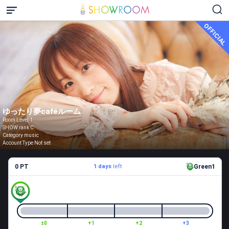
OFFICIAL
ゆったり夢caféルーム
Room Level 1
SHOW rank C
Category music
Account Type Not set
0 PT
1 days
left
Green1
±0
+1
+2
+3