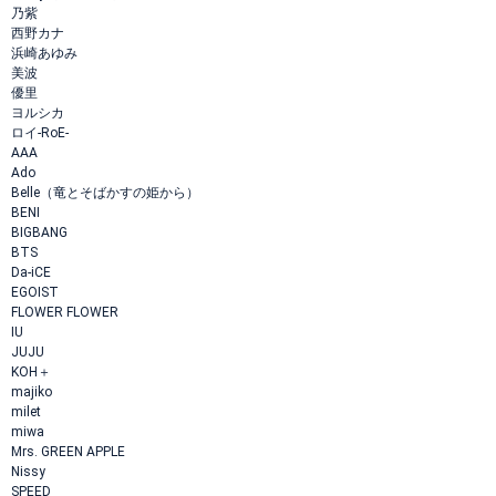
乃紫
西野カナ
浜崎あゆみ
美波
優里
ヨルシカ
ロイ-RoE-
AAA
Ado
Belle（竜とそばかすの姫から）
BENI
BIGBANG
BTS
Da-iCE
EGOIST
FLOWER FLOWER
IU
JUJU
KOH＋
majiko
milet
miwa
Mrs. GREEN APPLE
Nissy
SPEED