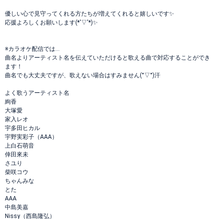
優しい心で見守ってくれる方たちが増えてくれると嬉しいです✨
応援よろしくお願いします(*'▽'*)✨
※カラオケ配信では…
曲名よりアーティスト名を伝えていただけると歌える曲で対応することができ
ます！
曲名でも大丈夫ですが、歌えない場合はすみません(°▽°)汗
よく歌うアーティスト名
絢香
大塚愛
家入レオ
宇多田ヒカル
宇野実彩子（AAA）
上白石萌音
倖田來未
さユり
柴咲コウ
ちゃんみな
とた
AAA
中島美嘉
Nissy（西島隆弘）