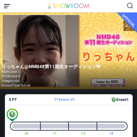
OFFICIAL
りっちゃん@NMB48第11期生オーディション🩷
Room Level 2
SHOW rank B
Category idol
Account Type Not set
0 PT
11 hours
left
Green1
±0
+1
+2
+3