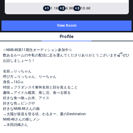
+1
1.1K
+2
4.8K
+3
10.6K
View Room
Profile
☆NMB48第11期生オーディション参加中☆
数あるルームの中私の配信に足を運んでくださりありがとうございます🍒ྀིぜひ
お話しましょ〜う！
名前→りっちゃん
呼び方→りっちゃん、りーちゃん
身長→162㎝
特技→フラダンス🤙🏽🌺名前と顔を覚えること
趣味→アイドル鑑賞、推し活、食べる寝る
好きな食べ物→お米、アイス
好きな色→ピンク🩷
好きなNMB48さんの曲
→太陽が坂道を登る頃、わるきー、夏のDestination
NMB48さんの推しメン
→水田詩織さん