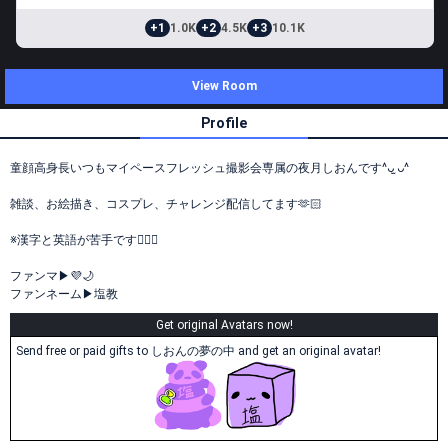
+1
1.0K
+2
4.5K
+3
10.1K
View Room
Profile
童顔高身長いつもマイペースフレッシュ撮影会専属の夜月しおんです^ᴗ ̫ᴗ^
雑談、お絵描き、コスプレ、チャレンジ配信してます🫶🏻
※漢字と英語が苦手です🙅🏻‍♀️
ファンマ▶💜🌙
ファンネーム▶塩教
Get original Avatars now!
Send free or paid gifts to しおんの夢の中 and get an original avatar!