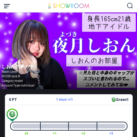
しおんの夢の中
Room Level 7
SHOW rank B
Category model
Account Type Individual
0 PT
1 days
left
Green1
±0
+1
+2
+3