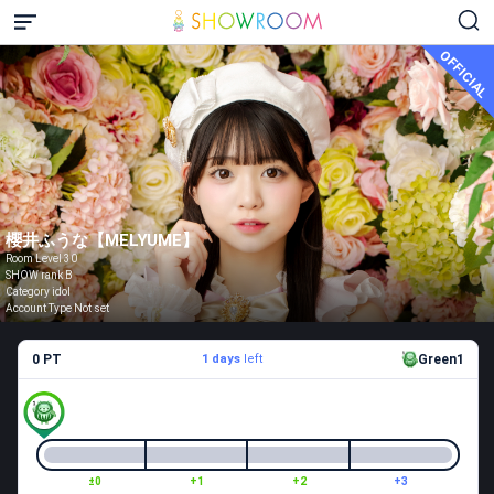
OFFICIAL
櫻井ふうな【MELYUME】
Room Level 30
SHOW rank B
Category idol
Account Type Not set
0 PT
1 days
left
Green1
±0
+1
+2
+3