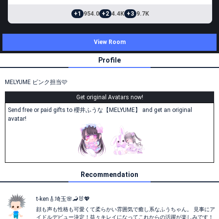
+1
954.0
+2
4.4K
+3
9.7K
View Room
Profile
MELYUME ピンク担当🩷
Get original Avatars now!
Send free or paid gifts to 櫻井ふうな【MELYUME】 and get an original
avatar!
Recommendation
t-ken🎸埼玉🌸🦂🐰💖
顔も声も性格も可愛くて柔らかい雰囲気で癒し系なふうちゃん。 見事にア
イドルデビュー決定！益々キレイになってこれからの活躍が楽しみです！