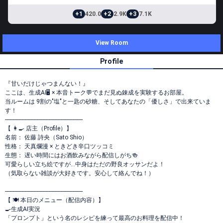
+1
420.0
+2
2.9K
+3
7.1K
View Room
Profile
『甘いだけじゃつまんない！』
ここは、生成AI🖥️ × 本音トーク💬でまだ見ぬ錬成を実験するお部屋。
当ルームは 9割の"塩"と一匙の砂糖、そしてあなたの「優しさ」で出来ていま
す！
----------------------------------------------------
【 👩‍🍳 店主（Profile）】
名前： 佐藤 詩央（Sato Shio）
性格： 天真爛漫 × ときどき辛口ツッコミ
生態： 遅い時間にはお酒飲みながら配信しがち🍻
可愛らしい立ち絵ですが…中身はただの野良オッサンだよ！
（気取らない雑談が大好きです。安心して絡んでね！）
----------------------------------------------------
【 🍽 本日のメニュー（配信内容）】
🍳生成AI実況
「プロンプト」という名のレシピを練って最高のお料理を配信中！