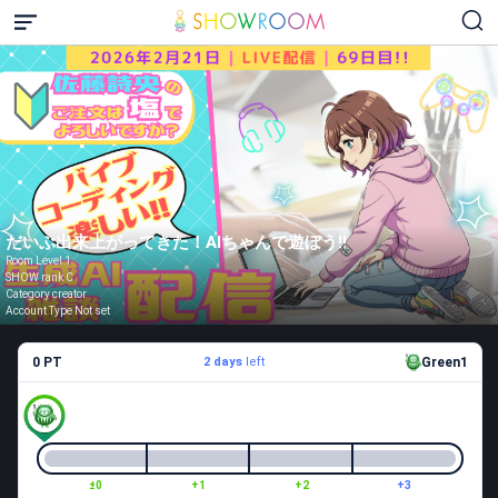
だいぶ出来上がってきた！AIちゃんで遊ぼう!!
Room Level 1
SHOW rank C
Category creator
Account Type Not set
0 PT
2 days
left
Green1
±0
+1
+2
+3