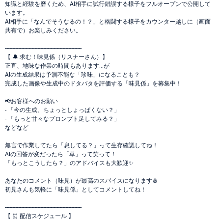
知識と経験を磨くため、AI相手に試行錯誤する様子をフルオープンで公開して
います。
AI相手に「なんでそうなるの！？」と格闘する様子をカウンター越しに（画面
共有で）お楽しみください。
----------------------------------------------------
【 🔔 求む！味見係（リスナーさん）】
正直、地味な作業の時間もあります…が
AIの生成結果は予測不能な「珍味」になることも？
完成した画像や生成中のドタバタを評価する「味見係」を募集中！
📢お客様へのお願い
- 「今の生成、ちょっとしょっぱくない？」
- 「もっと甘々なプロンプト足してみる？」
などなど
無言で作業してたら「息してる？」って生存確認してね！
AIの回答が変だったら「草」って笑って！
「もっとこうしたら？」のアドバイスも大歓迎✨
あなたのコメント（味見）が最高のスパイスになります🧂
初見さんも気軽に「味見係」としてコメントしてね！
----------------------------------------------------
【 ⏰ 配信スケジュール 】