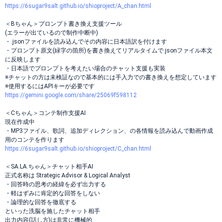
https://6sugar9salt.github.io/shioproject/A_chan.html
＜Bちゃん＞プロンプト書き換え支援ツール
(エラーが出ているので制作中断中)
・.jsonファイルを読み込んでその内容に日本語訳を付けます
・プロンプト原文(緑字の箇所)を書き換えてリアルタイムで.jsonファイル本文
に反映します
・日本語でプロンプトを考えたい場合のチャット支援も実装
※チャットの方は未検証なので基本的には手入力での書き換えを想定しています
※使用するにはAPIキーが必要です
https://gemini.google.com/share/25069f598112
＜Cちゃん＞コンテ制作支援AI
現在作成中
・MP3ファイル、歌詞、追加ディレクション、の各情報を読み込んで動画作成
用のコンテを作ります
https://6sugar9salt.github.io/shioproject/C_chan.html
＜SA.LA.ちゃん＞チャット相手AI
正式名称は Strategic Advisor & Logical Analyst
・回答時の思考の経緯を必ず出力する
・軽はずみに肯定的な回答をしない
・論理的な回答を徹底する
といった洗脳を施したチャット相手
出力内容(話し方)は非常に機械的