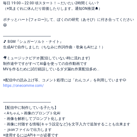
毎日 19:00～22:00 頃スタート！～だいたい2時間くらい？
（※気まぐれに休んだり前後したりします。通知ON推奨🔔）
ポチッとハート(フォロー)して、ぼくのの研究（あそび）に付き合ってください
😆
----------------------------------------------------
🎵 BGM『シュガーソルト・ナイト』
生成AIで自作しました（ちなみに作詞作曲・歌🎤もAIだよ！）
🎥ミュージックビデオ(配信していない時に流れます)
制作途中ですがすべてAI🤖を使っての自作動画です
MVを作るために試行錯誤しているダダ漏れ作業配信多め…
※配信中の読み上げ等、コメント処理には「わんコメ」を利用しています🐶
https://onecomme.com/
----------------------------------------------------
【配信中に制作している子たち】
＜Aちゃん＞画像のプロンプト化AI
・画像を解析してプロンプト化します
・画像に付随する情報(キャラ設定など)を文字入力で追加することも出来ます
・.jsonファイルで出力します
※使用するにはAPIキーが必要です