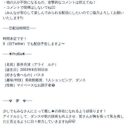
・他の人が不快になるもの、攻撃的なコメントは控えてね！
・コメントで喧嘩はしないでね🙅‍♀️
（みんなが安心して楽しんでみられる配信にしたいのでご協力よろしくお願い
いたします!!）
┈┈┈⏰配信時間⏰┈┈┈
時間未定です！
X（旧Twitter）でも配信予告しますよ〜
┈┈┈🌟Profile🌟┈┈┈
［名前］新井月渚（アライ ルナ）
［誕生日］2003年8月30日🌼
［好きな食べもの］パスタ
［趣味/特技］美術館鑑賞、1人ショッピング、ダンス
［性格］マイペースなお調子者😂
┈┈┈💎 夢 💎┈┈┈
少しでもみなさんにとって癒し🍀の存在になれるよう頑張ります！
アイドルとして、ダンスや歌の技術も向上させ、皆さんが胸を張って私を推し
だと言えるように日々努力していきますね🤭🤭