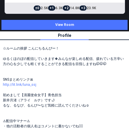
±0
2.5K
+1
6.3K
+2
14.8K
+3
23.9K
View Room
Profile
☆ルームの挨拶 こんにちるんぴー！
ゆるくほのぼの配信していきます🍀みんなが楽しめる配信、疲れている方辛い
方の心を少しでも軽くすることができる配信を目指しますね🤭🤭🤭
SNSまとめリンク🎀
http://lit.link/luna_ssj
初めまして【清麗使命女子】青色担当
新井月渚（アライ ルナ）です🌙
るな、るなぴ、るんぴ〜など気軽に読んでくださいね☺︎
⚠️配信中マナー⚠️
・他の活動者の個人名はコメントに書かないでね🙇‍♀️