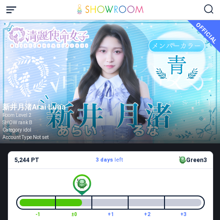
OFFICIAL
新井月渚Arai Luna
Room Level 2
SHOW rank B
Category idol
Account Type Not set
5,244 PT
3 days
left
Green3
-1
±0
+1
+2
+3