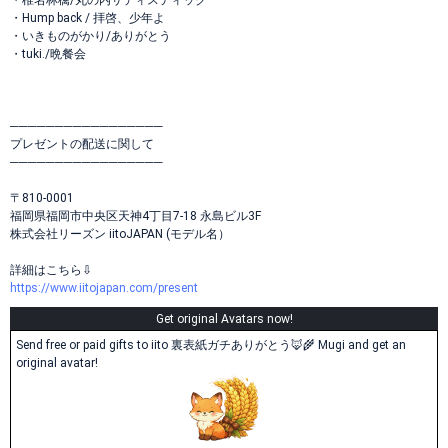
・椎名林檎/丸の内サディスティック
・Hump back / 拝啓、少年よ
・いきものがかり/ありがとう
・tuki./晩餐会
─────────────────
プレゼントの配送に関して
─────────────────
〒810-0001
福岡県福岡市中央区天神4丁目7-18 永島ビル3F
株式会社リーズン iitoJAPAN (モデル名）
詳細はこちら⇩
https://www.iitojapan.com/present
Get original Avatars now!
Send free or paid gifts to iito 裏表紙ガチありがとう🦊🌾 Mugi and get an
original avatar!