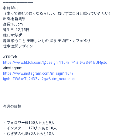
───────────
名前:Mugi
（麦って踏むと強くなるらしい。負けずに自分と戦っていきたい）
出身地:群馬県
身長:165cm
誕生日: 12月5日
推しマ:🦊🌾
趣味:歌うこと 美味しいもの 温泉 美術館・カフェ巡り
仕事:空間デザイン
○TikTok
https://www.tiktok.com/@design_1104?_r=1&_t=ZS-91lvUl4jcto
○Instagram
https://www.instagram.com/m_sign1104?
igsh=ZW8xeTg2dDZvd2gw&utm_source=qr
───────────
今月の目標
───────────
・フォロワー様150人✨あと9人
・インスタ 170人✨あと10人
・むぎ笑の七味30人✨あと13人