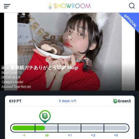
OFFICIAL
iito 裏表紙ガチありがとう🦊🌾 Mugi
Room Level 12
SHOW rank B
Category model
Account Type Not set
610 PT
5 days
left
Green3
-1
±0
+1
+2
+3