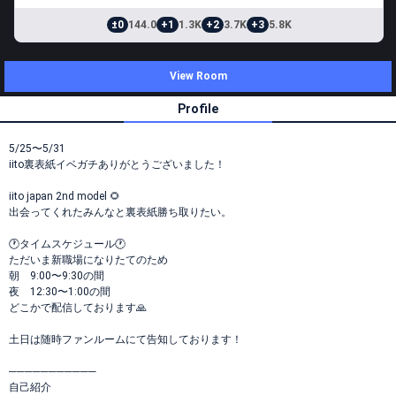
±0
144.0
+1
1.3K
+2
3.7K
+3
5.8K
View Room
Profile
5/25〜5/31
iito裏表紙イベガチありがとうございました！
iito japan 2nd model 🌻
出会ってくれたみんなと裏表紙勝ち取りたい。
🕐タイムスケジュール🕐
ただいま新職場になりたてのため
朝 9:00〜9:30の間
夜 12:30〜1:00の間
どこかで配信しております🙏
土日は随時ファンルームにて告知しております！
───────────
自己紹介