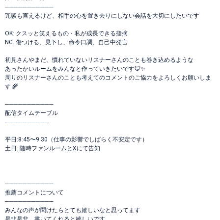
───────────
冗談も言えるけど、相手の心を置き去りにしない会話を大切にしたいです
OK: クスッと笑えるもの・私が成長できる指摘
NG: 傷つける、見下し、命令口調、自己中発言
初見さんやまだ、慣れていないリスナーさんのことも巻き込めるような
あったかいルームをみんなと作っていきたいです🦊✨
周りのリスナーさんのことも考えてのコメントのご協力をよろしくお願いしま
す 🌾
───────────
配信タイムテーブル
──────────
平日:8:45〜9:30（仕事の影響でしばらく不安定です）
土日: 随時ファンルームとXにて告知
───────────
推薦コメントについて
───────────
みんなの声が聞けたらとても嬉しいなと思ってます
是非是非、書いてくれると嬉しいです