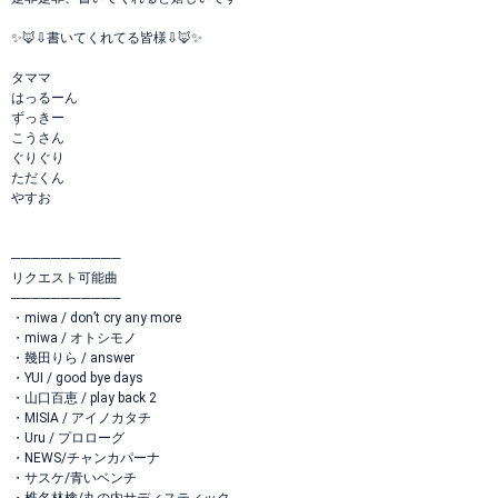
✨🦊⇩書いてくれてる皆様⇩🦊✨
タママ
はっるーん
ずっきー
こうさん
ぐりぐり
ただくん
やすお
───────────
リクエスト可能曲
───────────
・miwa / don’t cry any more
・miwa / オトシモノ
・幾田りら / answer
・YUI / good bye days
・山口百恵 / play back 2
・MISIA / アイノカタチ
・Uru / プロローグ
・NEWS/チャンカパーナ
・サスケ/青いベンチ