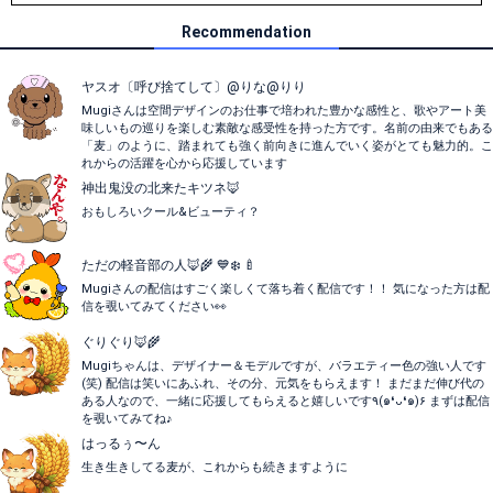
Recommendation
ヤスオ〔呼び捨てして〕@りな@りり
Mugiさんは空間デザインのお仕事で培われた豊かな感性と、歌やアート美
味しいもの巡りを楽しむ素敵な感受性を持った方です。名前の由来でもある
「麦」のように、踏まれても強く前向きに進んでいく姿がとても魅力的。こ
れからの活躍を心から応援しています
神出鬼没の北来たキツネ🦊
おもしろいクール&ビューティ？
ただの軽音部の人🦊🌾 💙❄️ 🍼
Mugiさんの配信はすごく楽しくて落ち着く配信です！！ 気になった方は配
信を覗いてみてください👀
ぐりぐり🦊🌾
Mugiちゃんは、デザイナー＆モデルですが、バラエティー色の強い人です
(笑) 配信は笑いにあふれ、その分、元気をもらえます！ まだまだ伸び代の
ある人なので、一緒に応援してもらえると嬉しいです٩(๑❛ᴗ❛๑)۶ まずは配信
を覗いてみてね♪
はっるぅ〜ん
生き生きしてる麦が、これからも続きますように